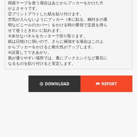
両面テープを使う場合はあとからブッカーをかけた方
がよさそうです。
②プリントアウトした紙を貼り付けます。
空気が入らないようにブッカー（本に貼る、糊付きの透
明なビニールのカバー）をかける時の要領で定規を滑ら
せて使うときれいに貼れます。
③余分なパネルをカッターで切り取ります。
紙は日焼けに弱いので、さらに補強する場合はこの上
からブッカーをかけると耐久性がアップします。
④設置してできあがり。
風が通りやすい場所では、裏にブックエンドなど重石に
DOWNLOAD
REPORT