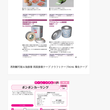
再剥離可能＆強接着 両面接着テープ クラフトテープ#246 養生テープ