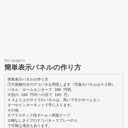
No category
簡単表示パネルの作り方
簡単表示パネルの作り方
①片面糊付きのデコパネを用意します（写真のパネルはＡ３用）
パネル：ホームセンターで 300 円弱。
大型の 100 円均一の店で 105 円。
Ａ３より上のサイズのパネルは、高いですがホームセン
ターやインターネットで手に入ります。
その他
①プラスチック段ボール＋両面テープ
②糊なしタイプのデコパネ＋スプレーのり
で可能な場合もあります。