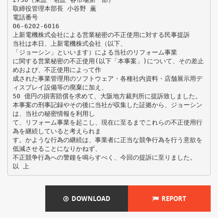
取締役管理本部長 小谷野 薫
電話番号
06-6202-6016
上新電機株式会社による営業秘密の不正使用に対する民事提訴
当社は本日、上新電機株式会社（以下、
「ジョーシン」といいます）による当社のリフォーム事業
に関する営業秘密の不正使用(以下「本事案」)について、その差止
めおよび、不正使用によって作
成された事業管理用のソフトウェア・各種社内資料・店舗展示用デ
ィスプレイ設備等の廃棄に加え、
50 億円の損害賠償を求めて、大阪地方裁判所に提訴致しました。
本事案の刑事記録やその後に当社が収集した証拠から、ジョーシン
は、当社の秘密情報を利用し
て、リフォーム事業を起こし、現在に至るまでこれらの不正使用行
為を継続していると考えられま
す。かような行為の継続は、事業者に正当な競争行為を行う意欲を
低減させることになりかねず、
不正競争行為への警鐘を鳴らすべく、今回の提訴に至りました。
DOWNLOAD
REPORT