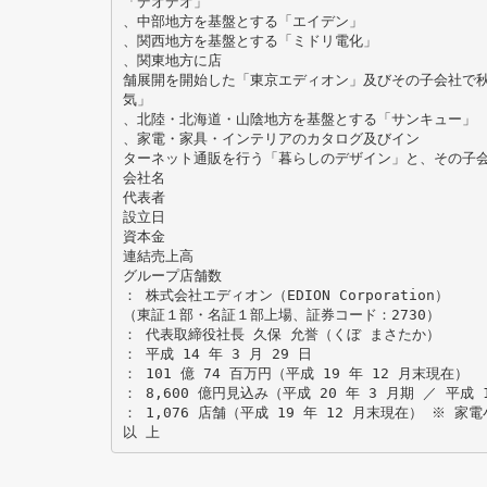
「デオデオ」
、中部地方を基盤とする「エイデン」
、関西地方を基盤とする「ミドリ電化」
、関東地方に店
舗展開を開始した「東京エディオン」及びその子会社で
気」
、北陸・北海道・山陰地方を基盤とする「サンキュー」
、家電・家具・インテリアのカタログ及びイン
ターネット通販を行う「暮らしのデザイン」と、その子
会社名
代表者
設立日
資本金
連結売上高
グループ店舗数
： 株式会社エディオン（EDION Corporation）
（東証１部・名証１部上場、証券コード：2730）
： 代表取締役社長 久保 允誉（くぼ まさたか）
： 平成 14 年 3 月 29 日
： 101 億 74 百万円（平成 19 年 12 月末現在）
： 8,600 億円見込み（平成 20 年 3 月期 ／ 平成 
： 1,076 店舗（平成 19 年 12 月末現在） ※ 家