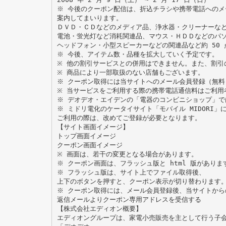
※ 今後のクーポン配信は、折込チラシや携帯電話へのメ
案内してまいります。
ＤＶＤ・ＣＤなどのメディア品、浄水器・クリーナーな
電池・蛍光灯など消耗関連品、マウス・ＨＤＤなどのパ
ヘッドフォン・小型スピーカーなどの関連品など約 50 
※ 今後、アイテム数・品種を拡大していく予定です。
※ 他の割引サービスとの併用はできません。また、割引
※ 商品により一部取扱のない店舗もございます。
※ クーポン取得には当サイトへのメール会員登録（無料
※ 当サービスをご利用する際の携帯電話通信料はご利用
※ デオデオ・エイデンの「電器のコンビニショップ」で
※ ミドリ電化のケータイサイト「モバイル MIDORI
ご利用の際は、改めてご登録が必要となります。
【サイト画面イメージ】
トップ画面イメージ
クーポン画面イメージ
※ 画面は、若干の変更となる場合があります。
※ クーポン画面は、フラッシュ版と html 版がありま
※ フラッシュ版は、サイト上でファイル取得後、
上下のボタンを押すと、クーポン表示が切り替わります
※ クーポン取得には、メール会員登録後、当サイトから
返信メールよりクーポン専用アドレスを受信する
【株式会社エディオン概要】
エディオングループは、家電小売販売を主として行う子