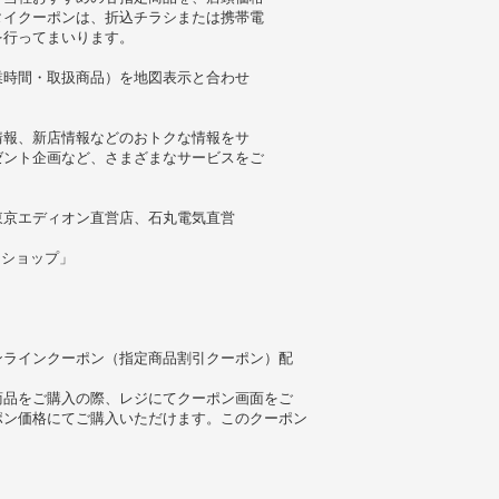
タイクーポンは、折込チラシまたは携帯電
を行ってまいります。
業時間・取扱商品）を地図表示と合わせ
情報、新店情報などのおトクな情報をサ
ゼント企画など、さまざまなサービスをご
東京エディオン直営店、石丸電気直営
ニショップ」
ンラインクーポン（指定商品割引クーポン）配
商品をご購入の際、レジにてクーポン画面をご
ポン価格にてご購入いただけます。このクーポン