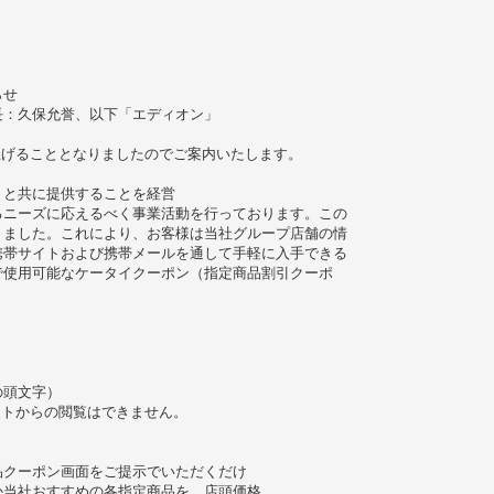
らせ
長：久保允誉、以下「エディオン」
上げることとなりましたのでご案内いたします。
」と共に提供することを経営
るニーズに応えるべく事業活動を行っております。この
りました。これにより、お客様は当社グループ店舗の情
携帯サイトおよび携帯メールを通して手軽に入手できる
で使用可能なケータイクーポン（指定商品割引クーポ
e の頭文字）
ットからの閲覧はできません。
品クーポン画面をご提示でいただくだけ
か当社おすすめの各指定商品を、店頭価格