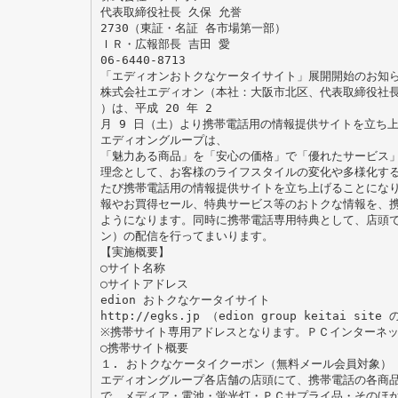
代表取締役社長 久保 允誉
2730（東証・名証 各市場第一部）
ＩＲ・広報部長 吉田 愛
06-6440-8713
「エディオンおトクなケータイサイト」展開開始のお知
株式会社エディオン（本社：大阪市北区、代表取締役社
）は、平成 20 年 2
月 9 日（土）より携帯電話用の情報提供サイトを立ち
エディオングループは、
「魅力ある商品」を「安心の価格」で「優れたサービス
理念として、お客様のライフスタイルの変化や多様化す
たび携帯電話用の情報提供サイトを立ち上げることにな
報やお買得セール、特典サービス等のおトクな情報を、
ようになります。同時に携帯電話専用特典として、店頭
ン）の配信を行ってまいります。
【実施概要】
○サイト名称
○サイトアドレス
edion おトクなケータイサイト
http://egks.jp （edion group keitai sit
※携帯サイト専用アドレスとなります。ＰＣインターネ
○携帯サイト概要
１. おトクなケータイクーポン（無料メール会員対象）
エディオングループ各店舗の店頭にて、携帯電話の各商
で、メディア・電池・蛍光灯・ＰＣサプライ品・そのほ