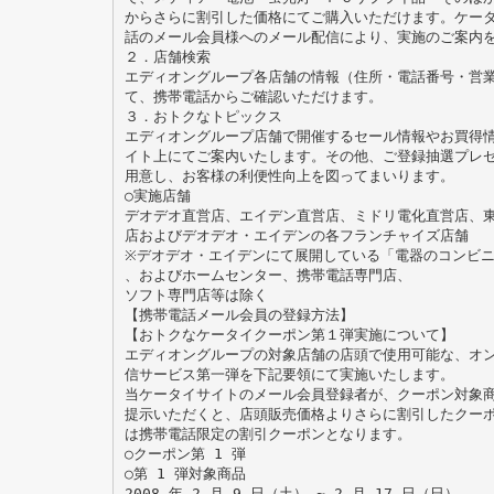
からさらに割引した価格にてご購入いただけます。ケー
話のメール会員様へのメール配信により、実施のご案内
２．店舗検索
エディオングループ各店舗の情報（住所・電話番号・営
て、携帯電話からご確認いただけます。
３．おトクなトピックス
エディオングループ店舗で開催するセール情報やお買得
イト上にてご案内いたします。その他、ご登録抽選プレ
用意し、お客様の利便性向上を図ってまいります。
○実施店舗
デオデオ直営店、エイデン直営店、ミドリ電化直営店、
店およびデオデオ・エイデンの各フランチャイズ店舗
※デオデオ・エイデンにて展開している「電器のコンビ
、およびホームセンター、携帯電話専門店、
ソフト専門店等は除く
【携帯電話メール会員の登録方法】
【おトクなケータイクーポン第１弾実施について】
エディオングループの対象店舗の店頭で使用可能な、オ
信サービス第一弾を下記要領にて実施いたします。
当ケータイサイトのメール会員登録者が、クーポン対象
提示いただくと、店頭販売価格よりさらに割引したクー
は携帯電話限定の割引クーポンとなります。
○クーポン第 1 弾
○第 1 弾対象商品
2008 年 2 月 9 日（土） ∼ 2 月 17 日（日）