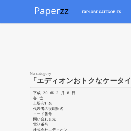
Paper
zz
EXPLORE CATEGORIES
No category
「エディオンおトクなケータイ
平成 20 年 2 月 8 日
各 位
上場会社名
代表者の役職氏名
コード番号
問い合わせ先
電話番号
株式会社エディオン