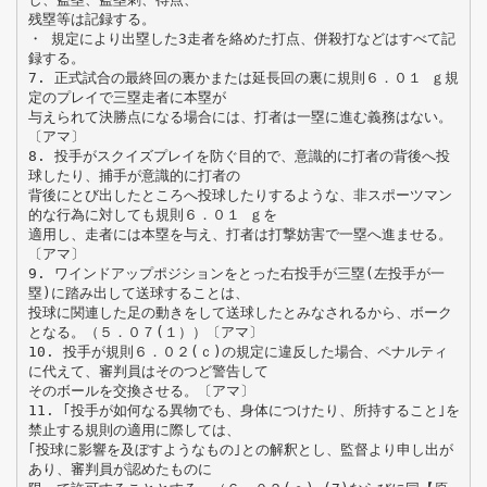
残塁等は記録する。
・ 規定により出塁した3走者を絡めた打点、併殺打などはすべて記
録する。
7. 正式試合の最終回の裏かまたは延長回の裏に規則６．０１ ｇ規
定のプレイで三塁走者に本塁が
与えられて決勝点になる場合には、打者は一塁に進む義務はない。
〔アマ〕
8. 投手がスクイズプレイを防ぐ目的で、意識的に打者の背後へ投
球したり、捕手が意識的に打者の
背後にとび出したところへ投球したりするような、非スポーツマン
的な行為に対しても規則６．０１ ｇを
適用し、走者には本塁を与え、打者は打撃妨害で一塁へ進ませる。
〔アマ〕
9. ワインドアップポジションをとった右投手が三塁(左投手が一
塁)に踏み出して送球することは、
投球に関連した足の動きをして送球したとみなされるから、ボーク
となる。（５．０７(１））〔アマ〕
10. 投手が規則６．０２(ｃ)の規定に違反した場合、ペナルティ
に代えて、審判員はそのつど警告して
そのボールを交換させる。〔アマ〕
11. ｢投手が如何なる異物でも、身体につけたり、所持すること｣を
禁止する規則の適用に際しては、
｢投球に影響を及ぼすようなもの｣との解釈とし、監督より申し出が
あり、審判員が認めたものに