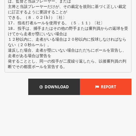
は、監督と当該プレーヤー、または
主将と当該プレーヤーだけが、その裁定を規則に基づく正しい裁定
に訂正するように要請することが
できる。（８．０２(b)）〔社〕
17. 指名打者ルールを使用する。（５．１１）〔社〕
18. 投手は、捕手またはその他の野手または審判員からの返球を受
けてから走者が塁にいない場合は
１２秒以内に、走者がいる場合は２０秒以内に投球しなければなら
ない（２０秒ルール）。
違反した場合、走者が塁にいない場合はただちにボールを宣告し、
走者がある場合は警告を
発することとし、同一の投手が二度繰り返したら、以後審判員の判
DOWNLOAD
REPORT