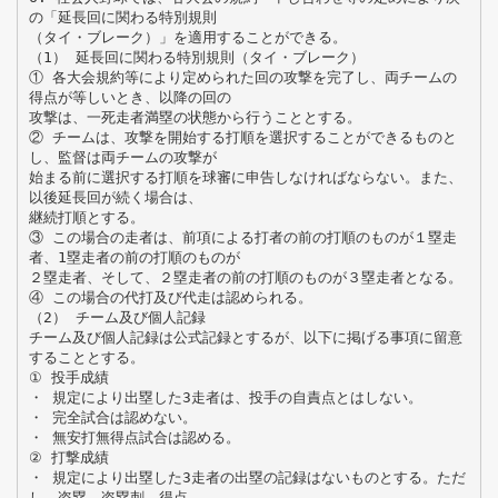
の「延長回に関わる特別規則
（タイ・ブレーク）」を適用することができる。
（1） 延長回に関わる特別規則（タイ・ブレーク）
① 各大会規約等により定められた回の攻撃を完了し、両チームの
得点が等しいとき、以降の回の
攻撃は、一死走者満塁の状態から行うこととする。
② チームは、攻撃を開始する打順を選択することができるものと
し、監督は両チームの攻撃が
始まる前に選択する打順を球審に申告しなければならない。また、
以後延長回が続く場合は、
継続打順とする。
③ この場合の走者は、前項による打者の前の打順のものが１塁走
者、1塁走者の前の打順のものが
２塁走者、そして、２塁走者の前の打順のものが３塁走者となる。
④ この場合の代打及び代走は認められる。
（2） チーム及び個人記録
チーム及び個人記録は公式記録とするが、以下に掲げる事項に留意
することとする。
① 投手成績
・ 規定により出塁した3走者は、投手の自責点とはしない。
・ 完全試合は認めない。
・ 無安打無得点試合は認める。
② 打撃成績
・ 規定により出塁した3走者の出塁の記録はないものとする。ただ
し、盗塁、盗塁刺、得点、