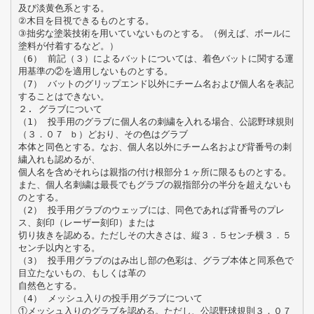
及び淡黄色系とする。
②木目を目視できるものとする。
③拙劣な塗装技術を用いていないものとする。（例えば、ボールに
塗料が付着するなど。）
（6） 前記（３）によるバットについては、着色バットに関する運
用基準の②を適用しないものとする。
（7） バットのグリップエンド以外にチーム名および個人名を表記
することはできない。
２. グラブについて
（1） 投手用のグラブに個人名の刺繍を入れる場合、公認野球規則
（３．０７ ｂ）どおり、その色はグラブ
本体と同色とする。なお、個人名以外にチーム名および背番号の刺
繍入れも認めるが、
個人名を含めそれらは親指の付け根部分１ヶ所に限るものとする。
また、個人名刺繍は最長でもグラブの親指部分の半分を超えないも
のとする。
（2） 投手用グラブのウェッブには、同色であれば背番号のプレ
ス、刻印（レーザー刻印）または
切り抜きを認める。ただしその大きさは、縦３．５センチ横３．５
センチ以内とする。
（3） 投手用グラブのはみ出し部の色彩は、グラブ本体と同系色で
目立たないもの、もしくは革の
自然色とする。
（4） メッシュ入りの投手用グラブについて
①メッシュ入りのグラブを認める。ただし、公認野球規則３．０７