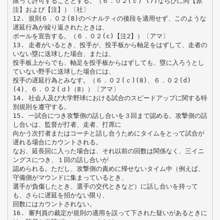
限って許可することとする。（６．０２(ｃ) (7)ならびに同【原
注】および【注】）〔社〕
12. 規則６．０２(8)のペナルティの後段を適用せず、このような
遅延行為が繰り返されたときは、
ボールを宣告する。（６．０２(c)【注2】）〔アマ〕
13. 走者がいるとき、投手が、投手板から軸足をはずして、走者の
いない塁に送球した場合、または、
投手板上からでも、軸足を投手板からはずしても、塁に入ろうとし
ていない野手に送球した場合には、
投手の遅延行為とみなす。（６．０２(ｃ)(8)、６．０２(d)
(4)、６．０２(ｄ)（8））〔アマ〕
14. 社会人及び大学野球における試合のスピードアップに関する特
別規則を遵守する。
15. 一試合につき攻撃側の話し合いを３回まで認める。攻撃側の話
し合いは、監督が打者、走者、打席に
向かう次打者またはコーチと話し合うためにタイムをとって試合が
遅れる場合にカウントされる。
なお、延長回に入った場合は、それ以前の回数は関係なく、三イニ
ングスにつき、１回の話し合いが
認められる。ただし、攻撃側の責めに帰せないタイム中（例えば、
守備側がマウンドに集まっているとき、
選手が負傷したとき、選手の交代ときなど）に話し合いを持って
も、さらに遅延を招かない限り、
回数にはカウントされない。
16. 審判員の裁定が規則の適用を誤って下された疑いがあるときに