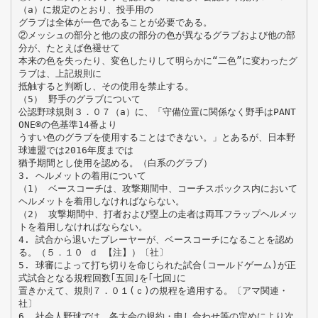
（a）に規定のとおり、投手用の
グラブは全体が一色であることが必要である。
②メッシュの部分と他の皮の部分の色が異なるグラブおよび他の部
分が、たとえば色褪せて
本来の色を失ったり、変色したりして明らかに“二色”に変わったグ
ラブは、上記規則に
抵触すると判断し、その使用を禁止する。
（5） 野手のグラブについて
公認野球規則３．０７（a）に、「守備位置に関係なく野手はPANT
ONE®の色基準14番より
うすい色のグラブを使用することはできない。」とあるが、日本野
球連盟では2016年度までは
猶予期間とし使用を認める。（白系のグラブ）
3. ヘルメットの着用について
（1） ベースコーチは、攻撃期間中、コーチスボックス内において
ヘルメットを着用しなければならない。
（2） 攻撃期間中、打者および塁上の走者は両耳フラップヘルメッ
トを着用しなければならない。
4. 試合から退いたプレーヤーが、ベースコーチになることを認め
る。（５．１０ ｄ 【注】）〔社〕
5. 球審によって打ち切りを命じられた試合(コールドゲーム)が正
式試合となる規程回数｢五回｣を｢七回｣に
置きかえて、規則７．０１(ｃ)の規程を適用する。〔アマ関連・
社〕
6. 社会人野球では、各大会の規約・申し合わせ等の定めにより次