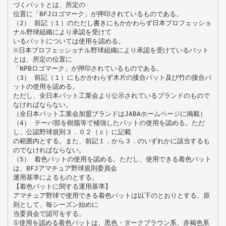
づくバットとは、所定の
位置に「BFJロゴマーク」が押印されているものである。
（2） 前記（１）のただし書きにもかかわらず日本プロフェッショ
ナル野球組織により承認を受けて
いるバットについては使用を認める。
※日本プロフェッショナル野球組織により承認を受けているバット
とは、所定の位置に
「NPBロゴマーク」が押印されているものである。
（3） 前記（１）にもかかわらず木片の接合バット及び竹の接合バ
ットの使用を認める。
ただし、全日本バット工業会より公示されているブランドのもので
なければならない。
（全日本バット工業会加盟ブランドはJABAホームページに掲載）
（4） テーパ部を樹脂等で補強したバットの使用を認める。ただ
し、公認野球規則３．０２（ｃ）に記載
の範囲内とする。また、前記１．から３．のいずれかに該当するも
のでなければならない。
（5） 着色バットの使用を認める。ただし、使用できる着色バット
は、BFJアマチュア野球規則委員会
運用基準によるものとする。
【着色バットに関する運用基準】
アマチュア野球で使用できる着色バットは以下のとおりとする。原
則として、毎シーズン始めに
当委員会で認可をする。
①使用を認める着色バットは、黒色・ダークブラウン系、赤褐色系