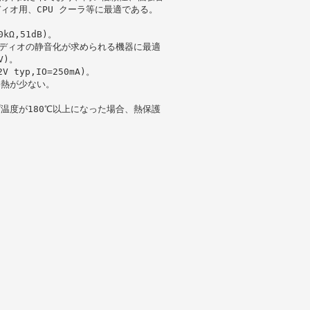
ィオ用、CPU クーラ等に最適である。
Ω,51dB)。
ディオの静音化が求められる機器に最適
V)。
 typ,IO=250mA)。
発熱が少ない。
温度が180℃以上になった場合、熱保護