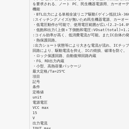
を要求される、ノート PC、民生機器電源用、カーオーデ
機能
・BTL出力による単相全波リニア駆動(ゲイン抵抗1k-360k
:スイッチングノイズが無いため民生機器電源、カーオー
・低電圧動作が可能で、使用電圧範囲が広い(2.2∼14.0
・低飽和出力(上側＋下側飽和電圧:VOsat(total)=1.2V
:コイル効率が高く、低消費電流が可能。またIC自体の
・熱保護回路。
:出力ショート状態等により大きな電流が流れ、ICチップ
回路により、駆動電流を抑え、ICの焼損、破壊を防ぐ。
・ロック保護回路、自動復帰回路内蔵
・FG、RD出力内蔵
・小型、高熱容量パッケージ
最大定格/Ta=25℃
項目
記号
条件
定格値
unit
電源電圧
VCC max
15
V
出力電流
IOUT max