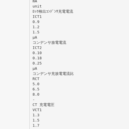
mA
unit
ﾛｯｸ検出ｺﾝﾃﾞﾝｻ充電電流
ICT1
0.9
1.2
1.5
μA
コンデンサ放電電流
ICT2
0.10
0.18
0.25
μA
コンデンサ充放電電流比
RCT
5.0
6.5
8.0
-
CT 充電電圧
VCT1
1.3
1.5
1.7