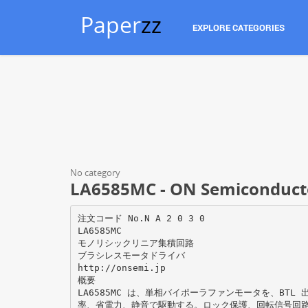
Paper
zz
EXPLORE CATEGORIES
No category
LA6585MC - ON Semiconduct
注文コード No.N A 2 0 3 0
LA6585MC
モノリシックリニア集積回路
ブラシレスモータドライバ
http://onsemi.jp
概要
LA6585MC は、単相バイポーラファンモータを、BT
率、省電力、静音で駆動する。ロック保護、回転信号回