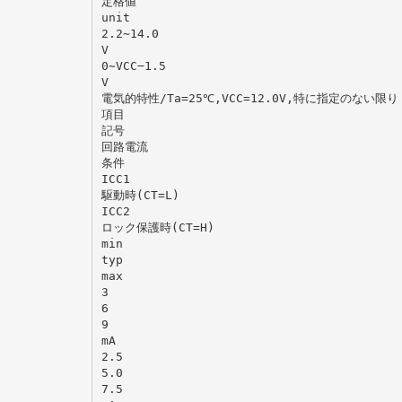
定格値
unit
2.2∼14.0
V
0∼VCC−1.5
V
電気的特性/Ta=25℃,VCC=12.0V,特に指定のない限り
項目
記号
回路電流
条件
ICC1
駆動時(CT=L)
ICC2
ロック保護時(CT=H)
min
typ
max
3
6
9
mA
2.5
5.0
7.5