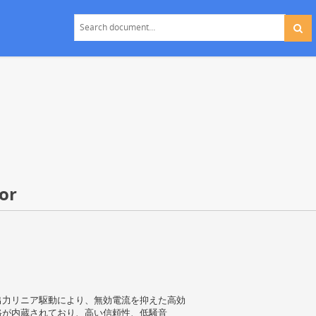
or
L 出力リニア駆動により、無効電流を抑えた高効
路が内蔵されており、高い信頼性、低騒音