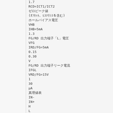
1.7
RCD=ICT1/ICT2
ゼロピーク値
(ｵﾌｾｯﾄ、ﾋｽﾃﾘｼｽを含む)
ホールバイアス電圧
VHB
IHB=5mA
1.3
FG/RD 出力端子「L」電圧
VFG
IRD/FG=5mA
0.15
0.30
V
FG/RD 出力端子リーク電流
IFGL
VRD/FG=15V
1
30
μA
真理値表
IN-
IN+
H
L