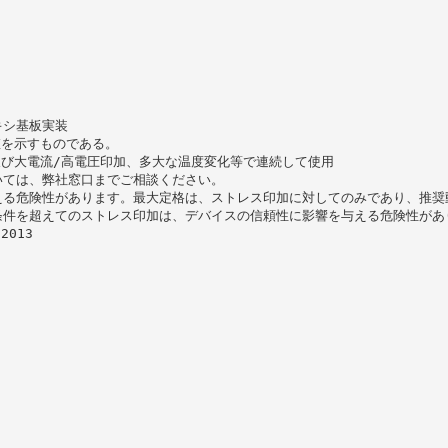
ポキシ基板実装
値を示すものである。
及び大電流/高電圧印加、多大な温度変化等で連続して使用
いては、弊社窓口までご相談ください。
える危険性があります。最大定格は、ストレス印加に対してのみであり、推奨
条件を超えてのストレス印加は、デバイスの信頼性に影響を与える危険性があ
 2013