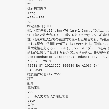
℃
保存周囲温度
Tstg
−55∼＋150
℃
指定基板付き※1
※1 指定基板:114.3mm×76.1mm×1.6mm，ガラスエ
注 1)絶対最大定格は、一瞬でも超えてはならない許容
注 2)絶対最大定格の範囲内で使用した場合でも、高温
される場合、信頼性が低下するおそれがある。詳細につ
最大定格を超えるストレスは、デバイスにダメージを与
的動作に関して意図するものではありません。推奨動作
Semiconductor Components Industries, LLC,
August, 2013
42512 SY 20120222-S00010 No.A2030-1/4
LA6585MC
推奨動作範囲/Ta=25℃
項目
記号
電源電圧
VCC
ホール入力同相入力電圧範囲
VICM
条件