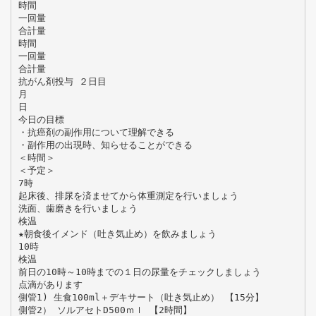
時間
一回量
合計量
時間
一回量
合計量
抗がん剤投与 ２日目
月
日
今日の目標
・抗癌剤の副作用について理解できる
・副作用の出現時、知らせることができる
＜時間＞
＜予定＞
7時
起床後、排尿を済ませてから体重測定を行いましょう
洗面、歯磨きを行いましょう
検温
★朝食後イメンド（吐き気止め）を飲みましょう
10時
検温
前日の10時～10時までの１日の尿量をチェックしましょう
点滴があります
側管1) 生食100ml＋デキサート（吐き気止め） 【15分】
側管2） ソルアセトD500ｍｌ 【2時間】