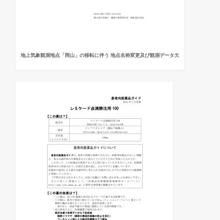
地上気象観測地点「岡山」の移転に伴う 地点名称変更及び観測データ欠