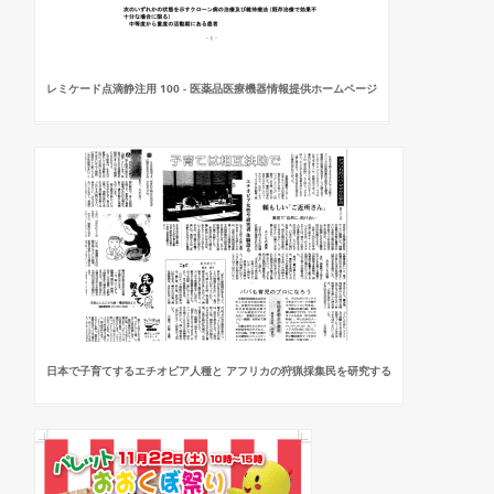
レミケード点滴静注用 100 - 医薬品医療機器情報提供ホームページ
日本で子育てするエチオピア人種と アフリカの狩猟採集民を研究する