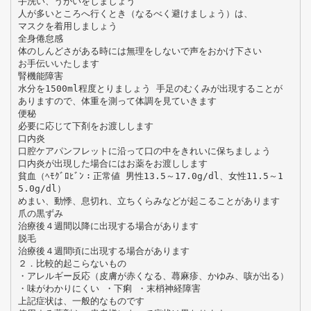
手洗い、うがいをしましょう
人が多いところへ行くとき（なるべく避けましょう）は、
マスクを着用しましょう
全身倦怠感
体のしんどさがある時には無理をしないで声をおかけ下さい
お手伝いいたします
腎機能障害
水分を1500ml程度とりましょう 手足のむくみが出現することが
ありますので、体重を測って体調を見ていきます
便秘
必要に応じて下剤をお渡しします
口内炎
口腔ケアパンフレットに沿って口の中をきれいに保ちましょう
口内炎が出現した場合にはお薬をお渡しします
貧血（ﾍﾓｸﾞﾛﾋﾞﾝ：正常値 男性13.5～17.0g/dl、女性11.5～1
5.0g/dl）
めまい、動悸、息切れ、立ちくらみなどが起こることがあります
爪の黒ずみ
治療後４週間以降に出現する場合があります
脱毛
治療後４週間頃に出現する場合があります
２．比較的起こらないもの
・アレルギー反応（皮膚が赤くなる、蕁麻疹、かゆみ、咳が出る）
・味がわかりにくい ・下痢 ・末梢神経障害
上記症状は、一般的なものです