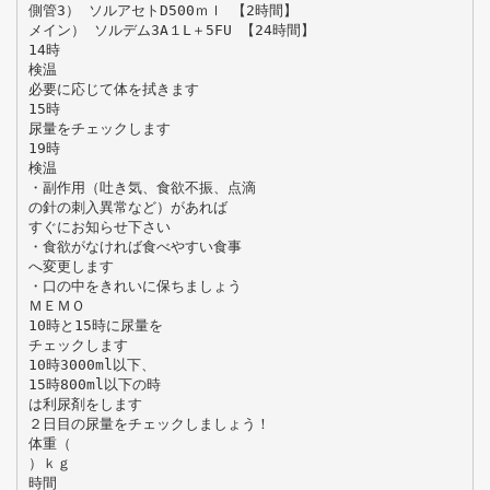
側管3） ソルアセトD500ｍｌ 【2時間】
メイン） ソルデム3A１L＋5FU 【24時間】
14時
検温
必要に応じて体を拭きます
15時
尿量をチェックします
19時
検温
・副作用（吐き気、食欲不振、点滴
の針の刺入異常など）があれば
すぐにお知らせ下さい
・食欲がなければ食べやすい食事
へ変更します
・口の中をきれいに保ちましょう
ＭＥＭＯ
10時と15時に尿量を
チェックします
10時3000ml以下、
15時800ml以下の時
は利尿剤をします
２日目の尿量をチェックしましょう！
体重（
）ｋｇ
時間