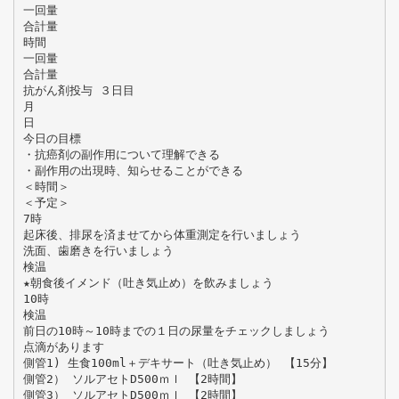
一回量
合計量
時間
一回量
合計量
抗がん剤投与 ３日目
月
日
今日の目標
・抗癌剤の副作用について理解できる
・副作用の出現時、知らせることができる
＜時間＞
＜予定＞
7時
起床後、排尿を済ませてから体重測定を行いましょう
洗面、歯磨きを行いましょう
検温
★朝食後イメンド（吐き気止め）を飲みましょう
10時
検温
前日の10時～10時までの１日の尿量をチェックしましょう
点滴があります
側管1) 生食100ml＋デキサート（吐き気止め） 【15分】
側管2） ソルアセトD500ｍｌ 【2時間】
側管3） ソルアセトD500ｍｌ 【2時間】