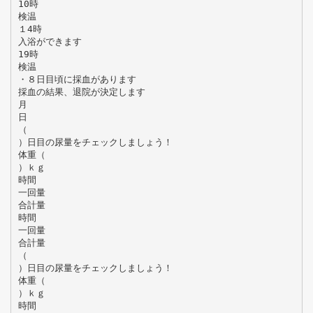
10時
検温
１4時
入浴ができます
19時
検温
・８日目頃に採血があります
採血の結果、退院が決定します
月
日
（
）日目の尿量をチェックしましょう！
体重（
）ｋｇ
時間
一回量
合計量
時間
一回量
合計量
（
）日目の尿量をチェックしましょう！
体重（
）ｋｇ
時間