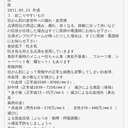
医
2011.05.23 作成
１．起こりやすいもの
抗がん剤の血管外への漏れ・血管痛
点滴部位の周辺に痛み、腫れ、赤くなる、静脈に沿って赤いなど
の症状が出現した場合はすぐに医師や看護師にお知らせ下さい
点滴ポンプのアラームが鳴ったりした場合は、すぐに医師・看護師
にお知らせ下さい
食欲低下・吐き気
吐き気を抑える点滴を使用していきます
食欲不振時のメニュー坊ちゃん食（食欲不振食）、フルーツ食、シ
ャーベット食、麺セット）もあります
骨髄抑制
抗がん剤によって骨髄中の正常な細胞も攻撃してしまい白血球、
赤血球、血小板などが減少します
＊白血球（正常値3500～8500/mm３）、
好中球（正常値1830～7250/mm３ ） 減少による感染（発熱）
＊血小板（正常値15～35万/mm３ ）減少による出血傾向（鼻出
血・
歯肉出血）
＊赤血球（男性430～570万/mm３ 、 女性370～490万/mm３ ）
減少に
よる貧血症状（ふらつき・動悸・呼吸困難）
≪感染予防をしましょう≫