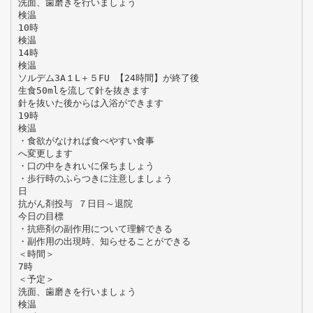
洗面、歯磨きを行いましょう
検温
10時
検温
14時
検温
ソルデム3A１L＋５FU 【24時間】が終了後
生食50mlを流して針を抜きます
針を抜いた後からは入浴ができます
19時
検温
・食欲がなければ食べやすい食事
へ変更します
・口の中をきれいに保ちましょう
・歩行時のふらつきに注意しましょう
日
抗がん剤投与 ７日目～退院
今日の目標
・抗癌剤の副作用について理解できる
・副作用の出現時、知らせることができる
＜時間＞
7時
＜予定＞
洗面、歯磨きを行いましょう
検温