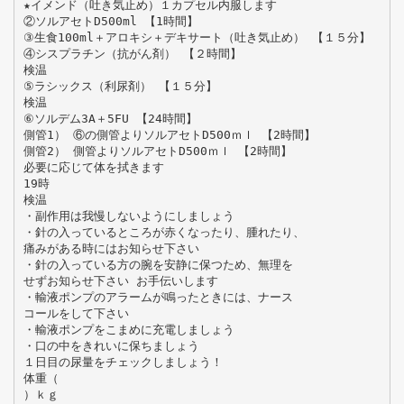
★イメンド（吐き気止め）１カプセル内服します
②ソルアセトD500ml 【1時間】
③生食100ml＋アロキシ＋デキサート（吐き気止め） 【１５分】
④シスプラチン（抗がん剤） 【２時間】
検温
⑤ラシックス（利尿剤） 【１５分】
検温
⑥ソルデム3A＋5FU 【24時間】
側管1） ⑥の側管よりソルアセトD500ｍｌ 【2時間】
側管2） 側管よりソルアセトD500ｍｌ 【2時間】
必要に応じて体を拭きます
19時
検温
・副作用は我慢しないようにしましょう
・針の入っているところが赤くなったり、腫れたり、
痛みがある時にはお知らせ下さい
・針の入っている方の腕を安静に保つため、無理を
せずお知らせ下さい お手伝いします
・輸液ポンプのアラームが鳴ったときには、ナース
コールをして下さい
・輸液ポンプをこまめに充電しましょう
・口の中をきれいに保ちましょう
１日目の尿量をチェックしましょう！
体重（
）ｋｇ