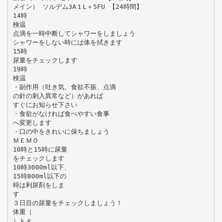
メイン） ソルデム3A１L＋5FU 【24時間】
14時
検温
点滴を一時中断してシャワーをしましょう
シャワーをしない時には体を拭きます
15時
尿量をチェックします
19時
検温
・副作用（吐き気、食欲不振、点滴
の針の刺入異常など）があれば
すぐにお知らせ下さい
・食欲がなければ食べやすい食事
へ変更します
・口の中をきれいに保ちましょう
ＭＥＭＯ
10時と15時に尿量
をチェックします
10時3000ml以下、
15時800ml以下の
時は利尿剤をしま
す
３日目の尿量をチェックしましょう！
体重（
）ｋｇ