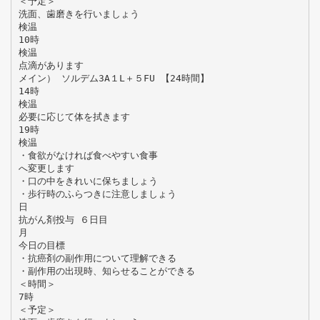
＜予定＞
洗面、歯磨きを行いましょう
検温
10時
検温
点滴があります
メイン） ソルデム3A１L＋５FU 【24時間】
14時
検温
必要に応じて体を拭きます
19時
検温
・食欲がなければ食べやすい食事
へ変更します
・口の中をきれいに保ちましょう
・歩行時のふらつきに注意しましょう
日
抗がん剤投与 ６日目
月
今日の目標
・抗癌剤の副作用について理解できる
・副作用の出現時、知らせることができる
＜時間＞
7時
＜予定＞