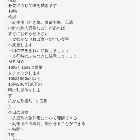
必要に応じて体を拭きます
19時
検温
・副作用（吐き気、食欲不振、点滴
の針の刺入異常など）があれば
すぐにお知らせ下さい
・食欲がなければ食べやすい食事
へ変更します
・口の中をきれいに保ちましょう
・歩行時のふらつきに注意しましょう
ＭＥＭＯ
10時と15時に尿量
をチェックします
10時3000ml以下、
15時800ml以下の
時は利尿剤をしま
す
抗がん剤投与 ５日目
月
今日の目標
・抗癌剤の副作用について理解できる
・副作用の出現時、知らせることができる
＜時間＞
7時