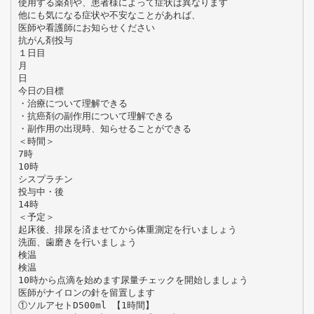
使用する薬剤や、患者様によって症状は異なります
他にも気になる症状や不安なことがあれば、
医師や看護師にお知らせください
抗がん剤投与
１日目
月
日
今日の目標
・治療について理解できる
・抗癌剤の副作用について理解できる
・副作用の出現時、知らせることができる
＜時間＞
7時
10時
シスプラチン
投与中・後
14時
＜予定＞
起床後、排尿を済ませてから体重測定を行いましょう
洗面、歯磨きを行いましょう
検温
検温
10時から点滴を始めます尿量チェックを開始しましょう
医師がナイロンの針を留置します
①ソルアセトD500ml 【1時間】