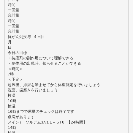
時間
一回量
合計量
時間
一回量
合計量
抗がん剤投与 ４日目
月
日
今日の目標
・抗癌剤の副作用について理解できる
・副作用の出現時、知らせることができる
＜時間＞
7時
＜予定＞
起床後、排尿を済ませてから体重測定を行いましょう
洗面、歯磨きを行いましょう
検温
10時
検温
10時までで尿量のチェックは終了です
点滴があります
メイン） ソルデム3A１L＋５FU 【24時間】
14時
検温