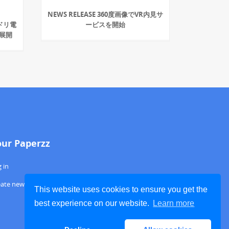
NEWS RELEASE 360度画像でVR内見サ
ドリ電
ービスを開始
展開
our Paperzz
 in
eate new account
This website uses cookies to ensure you get the
best experience on our website.
Learn more