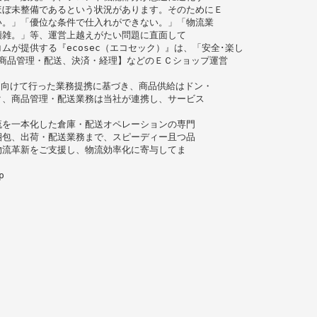
ほぼ未整備であるという状況があります。そのためにＥ
い。」「優位な条件で仕入れができない。」「物流業
煩雑。」等、運営上越えがたい問題に直面して
が提供する『ecosec（エコセック）』は、「安全･楽し
商品管理・配送、決済・経理】などのＥＣショップ運営
。
に向けて行った業務提携に基づき、商品供給はドン・
ク、商品管理・配送業務は当社が連携し、サービス
流を一本化した倉庫・配送オペレーションの専門
梱包、出荷・配送業務まで、スピーディー且つ品
物流革新をご支援し、物流効率化に寄与してま
p