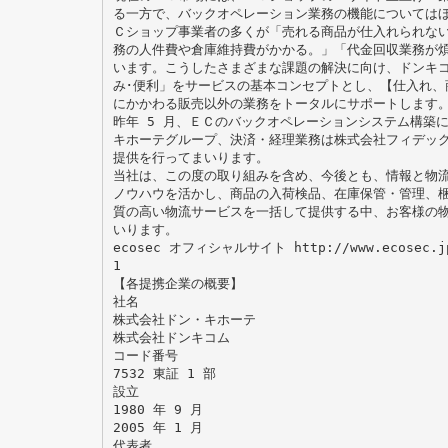
る一方で、バックオペレーション業務の機能については
Ｃショップ事業者の多くが「売れる商品が仕入れられな
務の人件費や倉庫維持費がかかる。」「代金回収業務が
います。こうしたさまざまな課題の解決に向け、ドンキコム
み･便利」をサービスの基本コンセプトとし、【仕入れ、
にかかわる販売以外の業務をトータルにサポートします
昨年 5 月、ＥＣのバックオペレーションシステム構築
キホーテグループ、決済・経理業務は株式会社フィデッ
提供を行ってまいります。
当社は、この度の取り組みを含め、今後とも、情報と物
ノウハウを活かし、商品の入荷検品、在庫保管・管理、
質の高い物流サービスを一括して提供する中、お客様の
いります。
ecosec オフィシャルサイト http://www.ecosec.j
1
【各提携企業の概要】
社名
株式会社ドン・キホーテ
株式会社ドンキコム
コード番号
7532 東証 1 部
設立
1980 年 9 月
2005 年 1 月
代表者