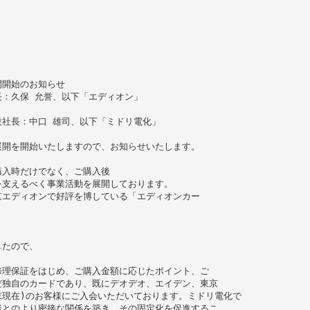
開開始のお知らせ
：久保 允誉、以下「エディオン」
社長：中口 雄司、以下「ミドリ電化」
展開を開始いたしますので、お知らせいたします。
購入時だけでなく、ご購入後
を支えるべく事業活動を展開しております。
京エディオンで好評を博している「エディオンカー
したので、
修理保証をはじめ、ご購入金額に応じたポイント、ご
だ独自のカードであり、既にデオデオ、エイデン、東京
 月末現在)のお客様にご入会いただいております。ミドリ電化で
様とのより密接な関係を築き、その固定化を促進するこ