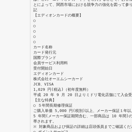
とによって、関西市場における競争力の強化を図って参
記
【エディオンカードの概要】
○
○
○
○
○
カード名称
カード発行元
国際ブランド
会員サービス利用料
受付開始日
エディオンカード
株式会社オーエムシーカード
JCB、VISA
1,029 円(税込)（初年度無料）
平成 20 年 9 月 20 日よりミドリ電化店舗にて入会
【主な特典】
○ ５年間長期修理保証
ご購入単価 5,000 円(税別)以上、メーカー保証１年
5 年間(メーカー保証期間含む、一部商品は 10 年間
帯されます。
※ 対象商品および保証の詳細は店頭係員までご確認くだ
○ ポイントサービス