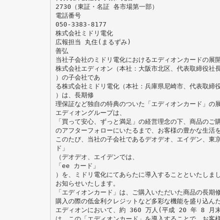
2730（東証・名証 各市場第一部）
電話番号
050-3383-8177
株式会社ミドリ電化
広報担当 丸住(まるずみ)
善弘
当社子会社のミドリ電化におけるエディオンカードの展
株式会社エディオン（本社：大阪市北区、代表取締役社長
）の子会社であ
る株式会社ミドリ電化（本社：兵庫県尼崎市、代表取締役
）は、長期修
理保証など独自の特典のついた「エディオンカード」の
エディオングループは、
「買って安心、ずっと満足」の経営理念の下、商品のご
のアフターフォローにいたるまで、お客様の豊かな生活
このたび、当社の子会社であるデオデオ、エイデン、東
ド」
（デオデオ、エイデンでは、
「ee カード」
）を、ミドリ電化にてあらたに導入することといたしま
お知らせいたします。
「エディオンカード」は、ご購入いただいた商品の長期
購入の際の低金利クレジットなど多彩な機能を盛り込ん
エディオンにおいて、約 360 万人(平成 20 年 8
は、この「エディオンカード」を導入することで、お客