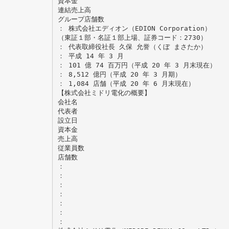
資本金
連結売上高
グループ店舗数
： 株式会社エディオン（EDION Corporation）
（東証１部・名証１部上場、証券コード：2730）
： 代表取締役社長 久保 允誉（くぼ まさたか）
： 平成 14 年 3 月
： 101 億 74 百万円（平成 20 年 3 月末現在）
： 8,512 億円（平成 20 年 3 月期）
： 1,084 店舗（平成 20 年 6 月末現在）
【株式会社ミドリ電化の概要】
会社名
代表者
設立日
資本金
売上高
従業員数
店舗数
：
：
：
：
：
：
：