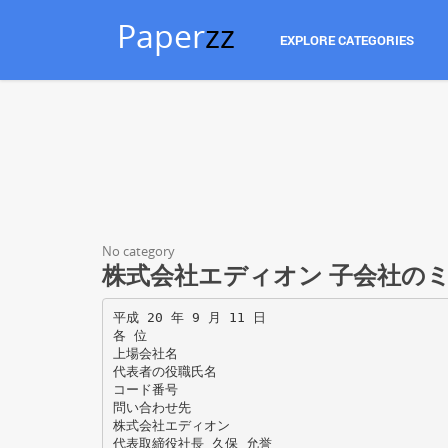
Paper
zz
EXPLORE CATEGORIES
No category
株式会社エディオン 子会社の
平成 20 年 9 月 11 日
各 位
上場会社名
代表者の役職氏名
コード番号
問い合わせ先
株式会社エディオン
代表取締役社長 久保 允誉