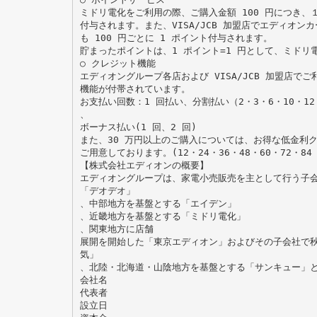
ミドリ電化をご利用の際、ご購入金額 100 円につき、
付与されます。また、VISA/JCB 加盟店でエディオン
も 100 円ごとに 1 ポイント付与されます。
貯まったポイントは、1 ポイント=1 円として、ミドリ
○ クレジット機能
エディオングループ各店および VISA/JCB 加盟店で
機能が付帯されています。
お支払い回数：1 回払い、分割払い（2・3・6・10・12・
、
ボーナス払い(1 回、2 回)
また、30 万円以上のご購入については、お得な低金利
ご用意しております。(12・24・36・48・60・72・84
【株式会社エディオンの概要】
エディオングループは、家電小売販売を主として行う子
「デオデオ」
、中部地方を基盤とする「エイデン」
、近畿地方を基盤とする「ミドリ電化」
、関東地方に店舗
展開を開始した「東京エディオン」およびその子会社で
気」
、北陸・北海道・山陰地方を基盤とする「サンキュー」
会社名
代表者
設立日