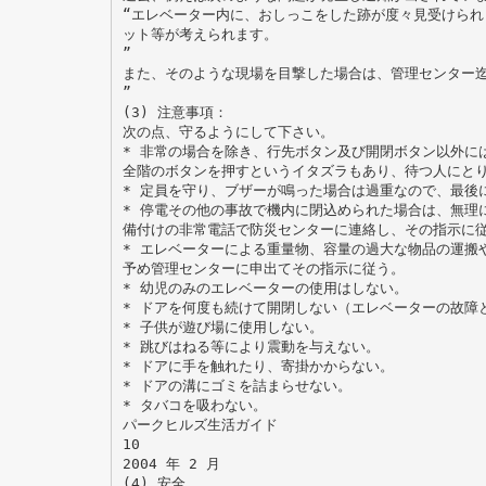
“エレベーター内に、おしっこをした跡が度々見受けられ
ット等が考えられます。
”
また、そのような現場を目撃した場合は、管理センター
”
(3) 注意事項：
次の点、守るようにして下さい。
* 非常の場合を除き、行先ボタン及び開閉ボタン以外に
全階のボタンを押すというイタズラもあり、待つ人にと
* 定員を守り、ブザーが鳴った場合は過重なので、最後
* 停電その他の事故で機内に閉込められた場合は、無理
備付けの非常電話で防災センターに連絡し、その指示に
* エレベーターによる重量物、容量の過大な物品の運搬
予め管理センターに申出てその指示に従う。
* 幼児のみのエレベーターの使用はしない。
* ドアを何度も続けて開閉しない（エレベーターの故障
* 子供が遊び場に使用しない。
* 跳びはねる等により震動を与えない。
* ドアに手を触れたり、寄掛かからない。
* ドアの溝にゴミを詰まらせない。
* タバコを吸わない。
パークヒルズ生活ガイド
10
2004 年 2 月
(4) 安全