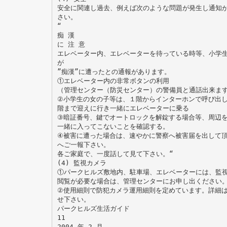
安全に関連し過去、例えば次のような問題が発生し通知
さい。
“
痴 漢
に 注 意
エレベーター内、エレベーターを待っている時等、小学
が
”痴漢”に遭ったとの通報があります。
①エレベーター内の非常ボタンの利用
（管理センター（防災センター）の警備員と通話出来ま
②小学生の女の子等は、１階からインターホンで呼び出
階まで迎えに行き一緒にエレベーターに乗る
③暗証番号、鍵でオートロックを解錠する場合等、周辺
一緒に入ってこないことを確認する。
④被害に遭った場合は、速やかに警察へ被害届を出して
へご一報下さい。
各ご家庭で、一度話して見て下さい。“
(4) 監視カメラ
①パークヒルズ敷地内、駐車場、エレベーターには、監
閲覧が必要な場合は、管理センターにお申し出ください
②使用細則で防犯カメラ運用細則を定めています。詳細
せ下さい。
パークヒルズ生活ガイド
11