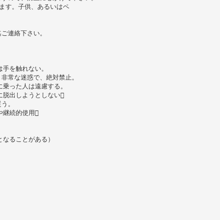
ます。子供、あるいはペ
迄ご連絡下さい。
は手を触れない。
り非常な迷惑で、絶対禁止。
に乗った人は遠慮する。
に脱出しようとしない
従う。
や継続的使用
となることがある）