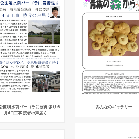
公園噴水前パーゴラに葭簀 張り 6
みんなのギャラリー
月4日工事 読者の声届く