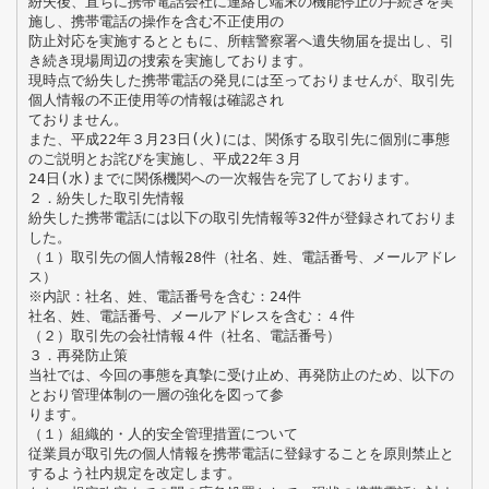
紛失後、直ちに携帯電話会社に連絡し端末の機能停止の手続きを実
施し、携帯電話の操作を含む不正使用の
防止対応を実施するとともに、所轄警察署へ遺失物届を提出し、引
き続き現場周辺の捜索を実施しております。
現時点で紛失した携帯電話の発見には至っておりませんが、取引先
個人情報の不正使用等の情報は確認され
ておりません。
また、平成22年３月23日(火)には、関係する取引先に個別に事態
のご説明とお詫びを実施し、平成22年３月
24日(水)までに関係機関への一次報告を完了しております。
２．紛失した取引先情報
紛失した携帯電話には以下の取引先情報等32件が登録されておりま
した。
（１）取引先の個人情報28件（社名、姓、電話番号、メールアドレ
ス）
※内訳：社名、姓、電話番号を含む：24件
社名、姓、電話番号、メールアドレスを含む：４件
（２）取引先の会社情報４件（社名、電話番号）
３．再発防止策
当社では、今回の事態を真摯に受け止め、再発防止のため、以下の
とおり管理体制の一層の強化を図って参
ります。
（１）組織的・人的安全管理措置について
従業員が取引先の個人情報を携帯電話に登録することを原則禁止と
するよう社内規定を改定します。