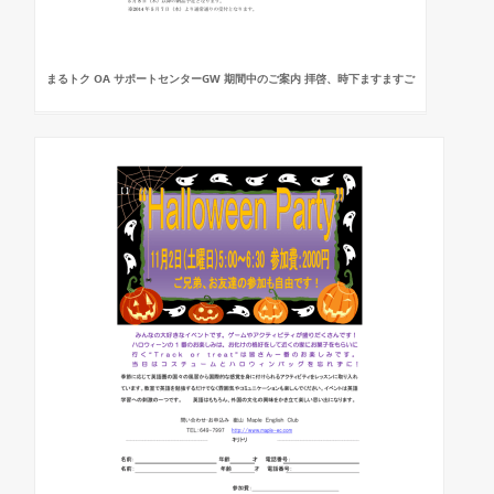
まるトク OA サポートセンターGW 期間中のご案内 拝啓、時下ますますご