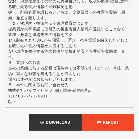
なお、規定改定までの間の応急処置として、現状の携帯電話に対す
る取引先等個人情報の登録状況を把
握し、削除処置を講じるとともに、全従業員への教育を実施し周
知・徹底を図ります。
（２）物理的・技術的安全管理措置について
従業員が携帯電話に取引先の担当者個人情報を登録することなく、
業務上必要な連絡先等の情報をアク
セス制御されたURLから閲覧し、万が一携帯電話を紛失したとして
も取引先の個人情報が漏洩することの
ない環境を整備する等の具体的な技術的安全管理策を実施致しま
す。
４．業績への影響
当社の業績に与える影響は現時点では不明でありますが、今後、業
績に重大な影響を与えることが判明した
場合は速やかにお知らせいたします。
５．本件に関するお問い合わせ先
株式会社パイプドビッツ 個人情報保護管理者
TEL:03-5771-6931
DOWNLOAD
REPORT