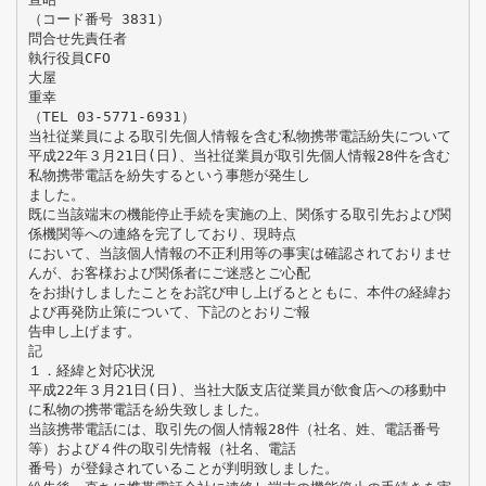
（コード番号 3831）
問合せ先責任者
執行役員CFO
大屋
重幸
（TEL 03-5771-6931）
当社従業員による取引先個人情報を含む私物携帯電話紛失について
平成22年３月21日(日)、当社従業員が取引先個人情報28件を含む
私物携帯電話を紛失するという事態が発生し
ました。
既に当該端末の機能停止手続を実施の上、関係する取引先および関
係機関等への連絡を完了しており、現時点
において、当該個人情報の不正利用等の事実は確認されておりませ
んが、お客様および関係者にご迷惑とご心配
をお掛けしましたことをお詫び申し上げるとともに、本件の経緯お
よび再発防止策について、下記のとおりご報
告申し上げます。
記
１．経緯と対応状況
平成22年３月21日(日)、当社大阪支店従業員が飲食店への移動中
に私物の携帯電話を紛失致しました。
当該携帯電話には、取引先の個人情報28件（社名、姓、電話番号
等）および４件の取引先情報（社名、電話
番号）が登録されていることが判明致しました。