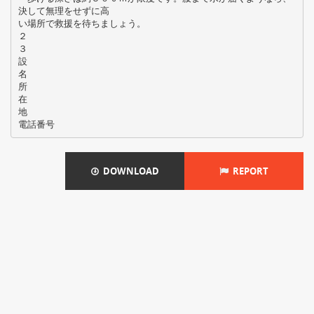
決して無理をせずに高
い場所で救援を待ちましょう。
２
３
設
名
所
在
地
DOWNLOAD
REPORT