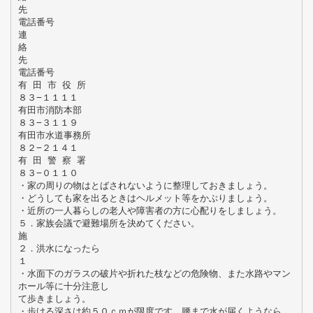
先
電話番号
連
絡
先
電話番号
有 田 市 役 所
８３−１１１１
有田市消防本部
８３−３１１９
有田市水道事務所
８２−２１４１
有 田 警 察 署
８３−０１１０
・家の周りの物はとばされないように整理しておきましょう。
・どうしても家を出るときはヘルメット等をかぶりましょう。
・近所の一人暮らしの老人や障害者の方に心配りをしましょう。
５．家族会議で避難場所を決めてください。
施
２．洪水になったら
１
・水面下のガラスの破片や折れた枝などの危険物、また水路やマン
ホール等に十分注意し
て歩きましょう。
・歩ける深さは約５０ｃｍが限度です。腰まで水が届くようなら、