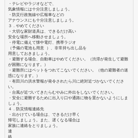
・テレビやラジオなどで、
気象情報には十分注意しましょう。
・防災行政無線や広報車などの
アナウンスにも十分注意しましょう。
３．やめてください
・大切な家財道具は、できるだけ高い
安全な場所へ移動させましょう。
・停電に備えて懐中電灯、携帯ラジオ
（予備の電池も用意 ）、非常持ち出し品を
用意しておきましょう。
・避難する場合、自動車はやめてください。（渋滞が発生して避難
が困難になります。）
・避難所にはペットをつれてこないでください。（他の避難者の迷
惑になります。）
・有田川の洪水警報が発令されたら川に絶対近づかないでくださ
い。
・台風が近づいてきたらむやみに外出をしないでください。
・安全に避難するために出入り口や通路に物を置かないようにしま
しょう。
４．防災情報連絡先
・出かけている場合は、できるだけ早く
帰宅しましょう。また、遅くなる場合は
家族に連絡をとりましょう。
連
絡