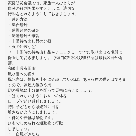
家庭防災会議では、家族一人ひとりが
自分の役割を果たすとともに、適切な
行動をとれるようにしておきましょう。
・連絡方法
・集合場所
・避難経路の確認
・避難場所の確認
・非常持ち出し品の分担
・火の始末など
２．非常時の持ち出し品をチェックし、すぐに取り出せる場所に
保管しておきましょう。（特に飲料水及び食料品は最低３日分備
蓄）
和歌山県有田市
風水害への備え
風水害は、情報を十分に確認していれば、ある程度の備えはできま
すので、家屋の傷みや周
辺の環境に十分気を配って災害に備えましょう。
・はぐれないようにお互いの体を
ロープで結び避難しましょう。
特に子どもからは絶対に目を
離さないようにしましょう。
・裸足や長靴は禁物です。
ひもでしめられる運動靴で行動
しましょう。
１．台風がきたら