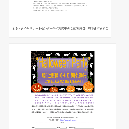
まるトク OA サポートセンターGW 期間中のご案内 拝啓、時下ますますご