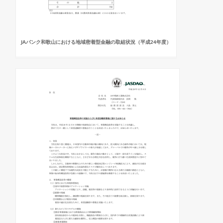
JAバンク和歌山における地域密着型金融の取組状況（平成24年度）