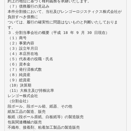
約上の地位に基づく権利義務を承継いたします。
（７）債務履行の見込み
本件分割後において、当社及びレンゴーロジスティクス株式会社が
負担すべき債務に
ついては、履行の確実性に問題はないものと判断いたしておりま
す。
３．分割当事会社の概要（平成 18 年 9 月 30 日現在）
（１）商号
（２）事業内容
（３）設立年月日
（４）本店所在地
（５）代表者の役職・氏名
（６）資本金
（７）発行済株式数
（８）純資産
（９）総資産
（10）決算期
（11）大株主及び持株比率
レンゴー株式会社
（分割会社）
段ボール、段ボール箱、紙器、その他
紙加工品の製造、販売
板紙（段ボール原紙、白板紙等）の製造販売
包装関連機械の販売
不織布、接着剤、粘着加工製品の製造販売