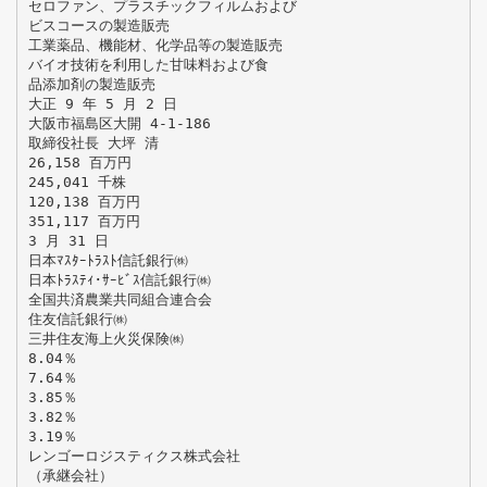
セロファン、プラスチックフィルムおよび
ビスコースの製造販売
工業薬品、機能材、化学品等の製造販売
バイオ技術を利用した甘味料および食
品添加剤の製造販売
大正 9 年 5 月 2 日
大阪市福島区大開 4-1-186
取締役社長 大坪 清
26,158 百万円
245,041 千株
120,138 百万円
351,117 百万円
3 月 31 日
日本ﾏｽﾀｰﾄﾗｽﾄ信託銀行㈱
日本ﾄﾗｽﾃｨ･ｻｰﾋﾞｽ信託銀行㈱
全国共済農業共同組合連合会
住友信託銀行㈱
三井住友海上火災保険㈱
8.04％
7.64％
3.85％
3.82％
3.19％
レンゴーロジスティクス株式会社
（承継会社）