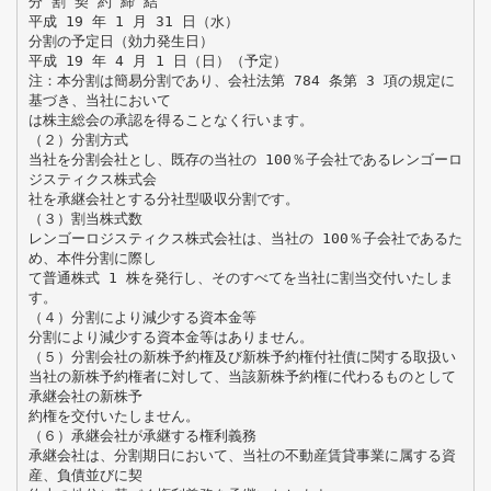
分 割 契 約 締 結
平成 19 年 1 月 31 日（水）
分割の予定日（効力発生日）
平成 19 年 4 月 1 日（日）（予定）
注：本分割は簡易分割であり、会社法第 784 条第 3 項の規定に
基づき、当社において
は株主総会の承認を得ることなく行います。
（２）分割方式
当社を分割会社とし、既存の当社の 100％子会社であるレンゴーロ
ジスティクス株式会
社を承継会社とする分社型吸収分割です。
（３）割当株式数
レンゴーロジスティクス株式会社は、当社の 100％子会社であるた
め、本件分割に際し
て普通株式 1 株を発行し、そのすべてを当社に割当交付いたしま
す。
（４）分割により減少する資本金等
分割により減少する資本金等はありません。
（５）分割会社の新株予約権及び新株予約権付社債に関する取扱い
当社の新株予約権者に対して、当該新株予約権に代わるものとして
承継会社の新株予
約権を交付いたしません。
（６）承継会社が承継する権利義務
承継会社は、分割期日において、当社の不動産賃貸事業に属する資
産、負債並びに契