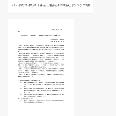
－1－ 平成 28 年8月2日 各 位 上場会社名 株式会社 サンユウ 代表者