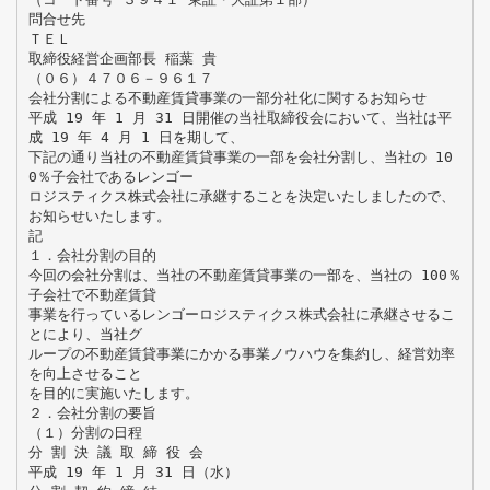
問合せ先
ＴＥＬ
取締役経営企画部長 稲葉 貴
（０６）４７０６－９６１７
会社分割による不動産賃貸事業の一部分社化に関するお知らせ
平成 19 年 1 月 31 日開催の当社取締役会において、当社は平
成 19 年 4 月 1 日を期して、
下記の通り当社の不動産賃貸事業の一部を会社分割し、当社の 10
0％子会社であるレンゴー
ロジスティクス株式会社に承継することを決定いたしましたので、
お知らせいたします。
記
１．会社分割の目的
今回の会社分割は、当社の不動産賃貸事業の一部を、当社の 100％
子会社で不動産賃貸
事業を行っているレンゴーロジスティクス株式会社に承継させるこ
とにより、当社グ
ループの不動産賃貸事業にかかる事業ノウハウを集約し、経営効率
を向上させること
を目的に実施いたします。
２．会社分割の要旨
（１）分割の日程
分 割 決 議 取 締 役 会
平成 19 年 1 月 31 日（水）