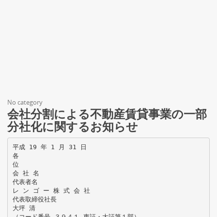
No category
会社分割による不動産賃貸事業の一部
分社化に関するお知らせ
平成 19 年 1 月 31 日
各
位
会 社 名
代表者名
レ ン ゴ ー 株 式 会 社
代表取締役社長
大坪 清
（コード番号 ３９４１ 東証・大証第１部）