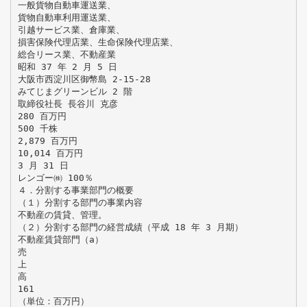
一般貨物自動車運送業、
貨物自動車利用運送業、
引越サービス業、倉庫業、
損害保険代理店業、生命保険代理店業、
総合リース業、不動産業
昭和 37 年 2 月 5 日
大阪市西淀川区御幣島 2-15-28
みてじまグリーンビル 2 階
取締役社長 長谷川 克彦
280 百万円
500 千株
2,879 百万円
10,014 百万円
3 月 31 日
レンゴー㈱ 100％
４．分割する事業部門の概要
（１）分割する部門の事業内容
不動産の賃貸、管理。
（２）分割する部門の経営成績（平成 18 年 3 月期）
不動産賃貸部門（a）
売
上
高
161
（単位：百万円）