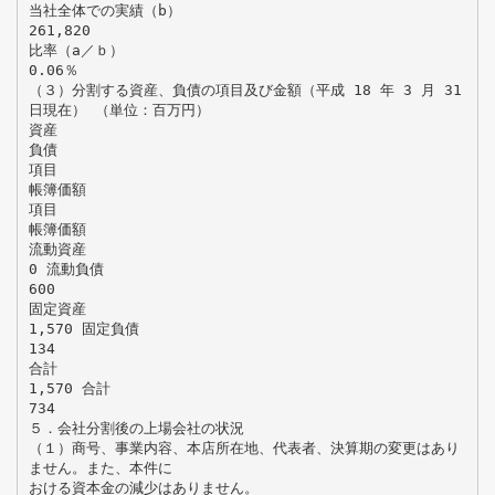
当社全体での実績（b）
261,820
比率（a／ｂ）
0.06％
（３）分割する資産、負債の項目及び金額（平成 18 年 3 月 31
日現在） （単位：百万円）
資産
負債
項目
帳簿価額
項目
帳簿価額
流動資産
0 流動負債
600
固定資産
1,570 固定負債
134
合計
1,570 合計
734
５．会社分割後の上場会社の状況
（１）商号、事業内容、本店所在地、代表者、決算期の変更はあり
ません。また、本件に
おける資本金の減少はありません。