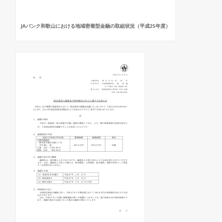
JAバンク和歌山における地域密着型金融の取組状況（平成25年度）