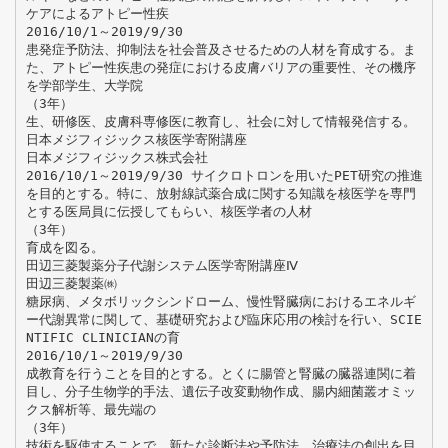
ケアによるアトピー性疾
2016/10/1～2019/9/30
患発症予防法、抑制法を社会普及させるための人材を育成する。ま
た、アトピー性疾患の発症における皮膚バリアの重要性、その機序
を学部学生、大学院
（3年）
生、研修医、皮膚科専修医に教育し、社会に対して情報発信する。
日本メジフィジックス核医学寄附講座
日本メジフィジックス株式会社
2016/10/1～2019/9/30 サイクロトロンを用いたPET研究の推進
を目的とする。特に、放射線試薬合成に関する知識を核医学を専門
とする医局員に伝授してもらい、核医学者の人材
（3年）
育成を図る。
田辺三菱製薬分子代謝システム医学寄附講座Ⅳ
田辺三菱製薬㈱
糖尿病、メタボリックシンドローム、慢性腎臓病におけるエネルギ
ー代謝異常に関して、基礎研究および臨床応用の検討を行い、SCIE
NTIFIC CLINICIANの育
2016/10/1～2019/9/30
成教育を行うことを目的とする。とくに腸管と腎臓の臓器連関に着
目し、分子生物学的手法、遺伝子改変動物作成、腸内細菌叢オミッ
クス解析等、最先端の
（3年）
技術を駆使することで、新たな診断法や予防法、治療法の創出を目