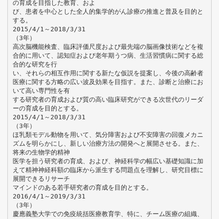
の育成を目指した教育、およ
び、患者を中心とした全人的集学的がん診療の推進と普及を目的と
する。
2015/4/1～2018/3/31
（3年）
高次脳機能検査、臨床評価尺度および最先端の脳画像技術などを複
合的に用いて、認知症および老年期うつ病、生活習慣病に関する総
合的な研究を行
い、それらの相互作用に関する新たな仮説を提案し、今後の高齢者
医療に関する方略の広い波及効果を目指す。また、診断と治療にお
いて高い専門性を有
する研究者の育成および質の高い臨床研究ができる次世代のリーダ
ーの育成を目的とする。
2015/4/1～2018/3/31
（3年）
ほ乳類モデル動物を用いて、気分障害および不安障害の回復メカニ
ズムを明らかにし、新しい治療方法の開発へと展開させる。また、
将来の生物学的精神
医学を担う研究者の育成、および、神経科学の幅広い基礎知識に加
えて精神神経科額の臨床から派生する問題点を理解し、研究目標に
展開できるリサーチ
マインドのある若手研究者の育成を目的とする。
2016/4/1～2019/3/31
（3年）
慶應義塾大学での免疫統括医療教育学、特に、チーム医療の組織、