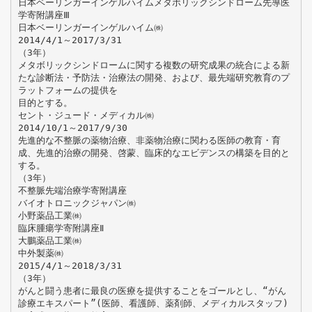
日本ベーリンガーインゲルハイムメタボリックシンドローム先導医
学寄附講座Ⅲ
日本ベーリンガーインゲルハイム㈱
2014/4/1～2017/3/31
（3年）
メタボリックシンドロームに関する複数の研究成果の統合による新
たな診断法・予防法・治療法の開発、および、最先端研究教育のプ
ラットフォームの提供を
目的とする。
セント・ジュード・メディカル㈱
2014/10/1～2017/9/30
先進的な不整脈の薬物治療、非薬物治療に関わる医師の教育・育
成、先進的治療の開発、啓蒙、臨床的なエビデンスの構築を目的と
する。
（3年）
不整脈先端治療学寄附講座
バイオトロニックジャパン㈱
小野薬品工業㈱
臨床腫瘍学寄附講座Ⅱ
大鵬薬品工業㈱
中外製薬㈱
2015/4/1～2018/3/31
（3年）
がんと闘う患者に最良の医療を提供することをゴールとし、“がん
診療エキスパート”(医師、看護師、薬剤師、メディカルスタッフ)