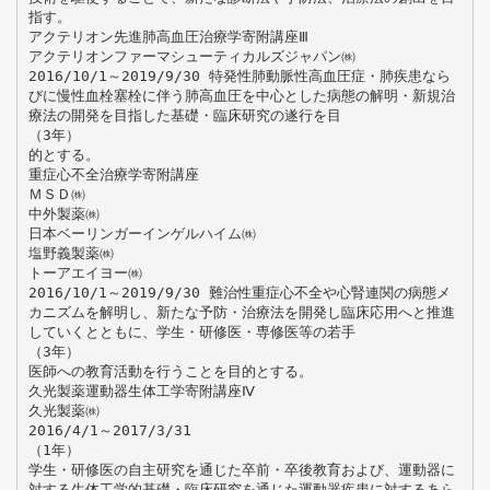
指す。
アクテリオン先進肺高血圧治療学寄附講座Ⅲ
アクテリオンファーマシューティカルズジャパン㈱
2016/10/1～2019/9/30 特発性肺動脈性高血圧症・肺疾患なら
びに慢性血栓塞栓に伴う肺高血圧を中心とした病態の解明・新規治
療法の開発を目指した基礎・臨床研究の遂行を目
（3年）
的とする。
重症心不全治療学寄附講座
ＭＳＤ㈱
中外製薬㈱
日本ベーリンガーインゲルハイム㈱
塩野義製薬㈱
トーアエイヨー㈱
2016/10/1～2019/9/30 難治性重症心不全や心腎連関の病態メ
カニズムを解明し、新たな予防・治療法を開発し臨床応用へと推進
していくとともに、学生・研修医・専修医等の若手
（3年）
医師への教育活動を行うことを目的とする。
久光製薬運動器生体工学寄附講座Ⅳ
久光製薬㈱
2016/4/1～2017/3/31
（1年）
学生・研修医の自主研究を通じた卒前・卒後教育および、運動器に
対する生体工学的基礎・臨床研究を通じた運動器疾患に対するあら