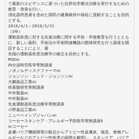
て最新のエビデンスに基づいた抗癌化学療法治療を実行するための
教育・啓発を行い、
消化器癌患者を含めた国民の健康維持や福祉に貢献することを目的
とする。
2016/4/1～2019/3/31
（3年）
運動器疾患に対する先進治療に関する卒前・卒後教育を行うととも
に、新しい薬剤、手術法や手術関連機器の開発研究を行う講座を開
設することにより、最
先端の運動器疾患治療学の確立を目的とする。
MSD㈱
内分泌時空医学寄附講座
ノボノルディスクファーマ㈱
ジョンソン・エンド・ジョンソン㈱
大鵬薬品工業㈱
癌基盤研究寄附講座
中外製薬㈱
中外製薬㈱
先進運動器疾患治療学寄附講座
小野薬品工業㈱
ニューベイシブジャパン㈱
コーセースキンケア・アレルギー予防医学寄附講座Ⅱ
㈱コーセー
皮膚バリア機能障害の観点からアトピー性皮膚炎、喘息、食物アレ
ルギーなどのアトピー性疾患の病態を解明し、スキンケア、バリア