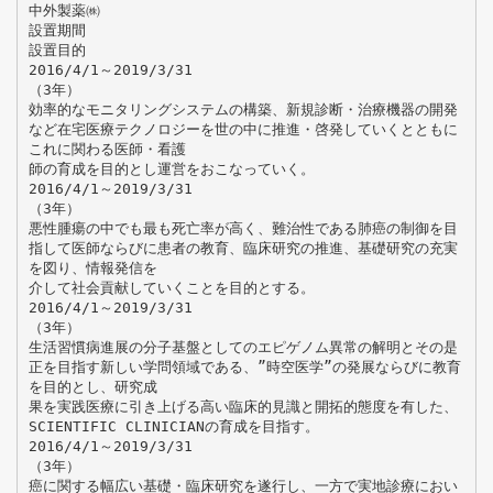
中外製薬㈱
設置期間
設置目的
2016/4/1～2019/3/31
（3年）
効率的なモニタリングシステムの構築、新規診断・治療機器の開発
など在宅医療テクノロジーを世の中に推進・啓発していくとともに
これに関わる医師・看護
師の育成を目的とし運営をおこなっていく。
2016/4/1～2019/3/31
（3年）
悪性腫瘍の中でも最も死亡率が高く、難治性である肺癌の制御を目
指して医師ならびに患者の教育、臨床研究の推進、基礎研究の充実
を図り、情報発信を
介して社会貢献していくことを目的とする。
2016/4/1～2019/3/31
（3年）
生活習慣病進展の分子基盤としてのエピゲノム異常の解明とその是
正を目指す新しい学問領域である、”時空医学”の発展ならびに教育
を目的とし、研究成
果を実践医療に引き上げる高い臨床的見識と開拓的態度を有した、
SCIENTIFIC CLINICIANの育成を目指す。
2016/4/1～2019/3/31
（3年）
癌に関する幅広い基礎・臨床研究を遂行し、一方で実地診療におい