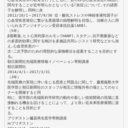
関与することが近年明らかとなっている｢炎症｣について､その諸因
子を解明し､同時に炎
2012/10/1～2017/9/30 症・酸化ストレスや神経体液性因子が
心血管疾患発症に繋がる悪循環の病態解明を目指し、治療介入に用
いられるアンジオテンシン受容体括抗薬(ARB)､
（5年）
β遮断薬､ヒト心房利尿ホルモン(HANP)､スタチン､抗不整脈薬など
の多面的効果に関する検討を多施設共同レジストリ研究などから加
え､心血管疾患の一
次･二次予防のための理想的な薬物療法を提案することを目的とす
る｡
朝日新聞社先端医療情報イノベーション寄附講座
朝日新聞社
2014/4/1～2017/3/31
（3年）
先端医療の実現に伴い生じる恩恵と問題点に関して、慶應義塾大学
医学部と朝日新聞社のスタッフが相互に情報共有の場としてのセミ
ナーを開催すると同
時に、医学部の先端医科学研究の動向や新しい技術開発の現場に直
接触れる機会を設けることによって、より良い近未来医療展開に資
することを目的とす
る。
ブリヂストン臓器再生医学寄附講座
㈱ブリヂストン