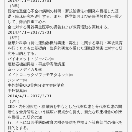
2014/4/1～2017/3/31
（3年）
難治性重症心不全の病態の解明・新規治療法の開発を目指した基
礎・臨床研究を遂行する。また、医学部および研修医教育の一環と
して、難治性重症心不
全に対する臓器再生医学の講義および教育活動を実施する。
2014/4/1～2017/3/31
（3年）
整形外科学（特に運動器機能再建・再生）に関する卒前・卒後教育
を行うとともに基礎的・臨床的研究を通じた運動器障害に対する研
究を目的とする。
バイオメット・ジャパン㈱
運動器機能再建・再生学寄附講座
京セラメディカル㈱
メドトロニックソファモアダネック㈱
ジンマー㈱
中外製薬CKD骨内分泌学寄附講座
中外製薬㈱
2014/4/1～2017/3/31
（3年）
CKD・内分泌疾患・糖尿病を中心とした代謝疾患と骨代謝疾患の関
連性を全身管理という幅広い視点から捉え、新たな疾患概念の創出
を目指した研究の遂
行、さらには若手医師教育の機会提供を見据えた診療部門の強化を
目的とする。