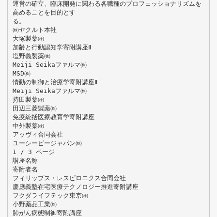
運営の確立、臨床開発に関わる各職種のプロフェッショナリズムを
高めることを目的とす
る。
㈱ヤクルト本社
大塚製薬㈱
加齢と行動認知学寄附講座Ⅱ
塩野義製薬㈱
Meiji Seikaファルマ㈱
MSD㈱
情動の制御と治療学寄附講座Ⅱ
Meiji Seikaファルマ㈱
持田製薬㈱
田辺三菱製薬㈱
免疫統括医療教育学寄附講座
中外製薬㈱
アッヴィ合同会社
ユーシービージャパン㈱
1 / 3 ページ
講座名称
寄附者名
フィリップス・レスピロニクス合同会社
慶應義塾在宅医療テクノロジー推進寄附講座
フクダライフテック東京㈱
小野薬品工業㈱
肺がん病態制御寄附講座