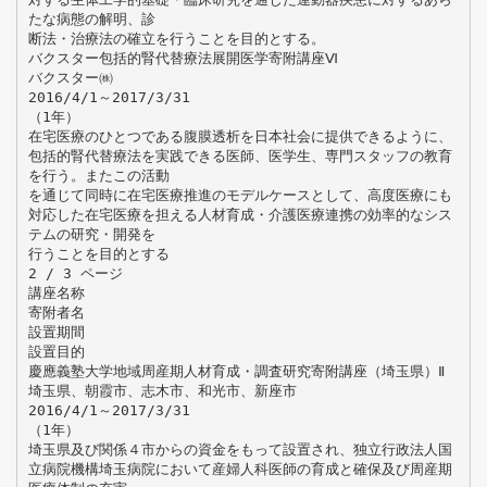
たな病態の解明、診
断法・治療法の確立を行うことを目的とする。
バクスター包括的腎代替療法展開医学寄附講座Ⅵ
バクスター㈱
2016/4/1～2017/3/31
（1年）
在宅医療のひとつである腹膜透析を日本社会に提供できるように、
包括的腎代替療法を実践できる医師、医学生、専門スタッフの教育
を行う。またこの活動
を通じて同時に在宅医療推進のモデルケースとして、高度医療にも
対応した在宅医療を担える人材育成・介護医療連携の効率的なシス
テムの研究・開発を
行うことを目的とする
2 / 3 ページ
講座名称
寄附者名
設置期間
設置目的
慶應義塾大学地域周産期人材育成・調査研究寄附講座（埼玉県）Ⅱ
埼玉県、朝霞市、志木市、和光市、新座市
2016/4/1～2017/3/31
（1年）
埼玉県及び関係４市からの資金をもって設置され、独立行政法人国
立病院機構埼玉病院において産婦人科医師の育成と確保及び周産期