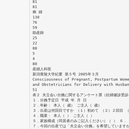
81
81
褥 婦
130
76
59
助産師
25
22
88
5
4
80
産婦人科医
新潟青陵大学紀要 第５号 2005年３月
Consciousness of Pregnant, Postpartum Wom
and Obstetricians for Delivery with Husba
51
表２ 夫立会い分娩に関するアンケート票（妊婦健診受診
１．分娩予定日 平成 年 月 日
２．年齢： 本人（ 歳） ご主人（ 歳）
３．出産は何回目ですか （１）初めて （２）２回目 
４．職業： 本人（ ） ご主人（ ）
５．家族構成（同居者のみご記入ください）（ ） ６．
７．今回の出産では「夫立会い分娩」を希望していますか