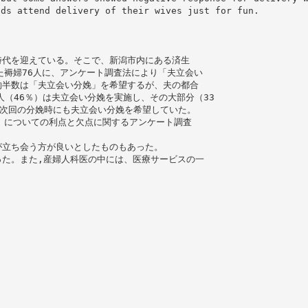
nds attend delivery of their wives just for fun.
時代を迎えている。そこで、新潟市内にある済生
た褥婦76人に、アンケート調査法により「夫立会い
約半数は「夫立会い分娩」を希望するが、夫の都合
人（46％）は夫立会い分娩を実施し、その大部分（33
が次回の分娩時にも夫立会い分娩を希望していた。
」についての利点と欠点に関するアンケート調査
が立ち会う方が良いとしたものもあった。
た。また,産婦人科医の中には、医療サービスの一