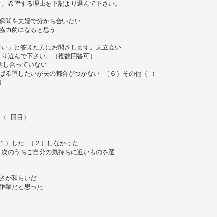
す。希望する理由を下記より選んで下さい。
瞬間を夫婦で分かち合いたい
協力的になると思う
ない」と答えた方にお聞きします。夫立会い
より選んで下さい。（複数回答可）
話し合っていない
ば希望したいが夫の都合がつかない （６）その他（ ）
）
（ 回目）
１）した （２）しなかった
。次のうちご自分の気持ちに近いものを選
さが和らいだ
作業だと思った