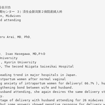
長谷川功
期センター ３）済生会新潟第２病院産婦人科
en, Midwives
nd attending
geru Arai、MD、PhD、
D、 Isao Hasegawa、MD,PｈD
University
, Kyorin University
, The Second Niigata Saiseikai Hospital
leading trend in major hospitals in Japan.
ostpartum women after normal vaginal
ng anxiety of intrapartum women for delivery( 66.7% ), h
ngthening bond between wife and husband.
husband attending, she again desires the same delivery s
ry.
ntage of delivery with husband attending for 26 midwives
,but some answers showed negative response for delivery 