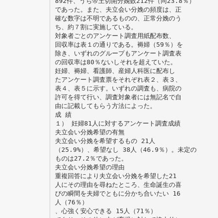
892件、うち帝王切開分娩数212件（同23.8％）
であった。また、夫立会い分娩の頻度は、正
確な数字は不明であるものの、正常分娩のう
ち、約７割に実施している。
対象者ごとのアンケート調査用紙配布数、
回収率は表１の通りである。褥婦（59％）を
除き、いずれのグループもアンケート調査表
の回収率は80％ないしそれを超えていた。
妊婦、褥婦、看護師、産婦人科医に配布し
たアンケート調査票をそれぞれ表２、表３、
表４、表５に示す。いずれの調査も、病院の
許可を得て行い、調査対象者には無記名で自
由に記載してもらう方法によった。
成 績
１） 妊婦81人に対するアンケート調査成績
夫立会い分娩希望の有無
夫立会い分娩を希望するもの 21人
（25.9%）、希望なし 38人（46.9％）。未定の
ものは27.2％であった。
夫立会い分娩希望の理由
重複回答により夫立会い分娩を希望した21
人にその理由を尋ねたところ、生命誕生の喜
びの瞬間を夫婦でともに分かち合いたい 16
人（76％）
、心強く安心できる 15人（71％）