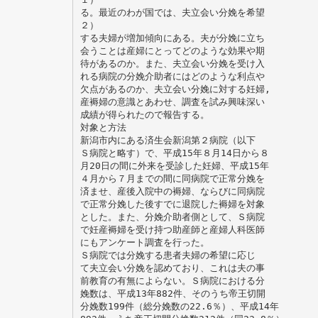
る。最近のわが国では、夫立会い分娩を希望
２）
する夫婦が増加傾向にある。夫が分娩に立ち
会うことは産婦にとってどのような効果や期
待があるのか。また、夫立会い分娩を受け入
れる病院の分娩介助者にはどのような利点や
欠点があるのか、夫立会い分娩に対する妊婦,
産褥婦の意識とあわせ、調査を試み興味深い
成績が得られたので報告する。
対象と方法
新潟市内にある済生会新潟第２病院（以下
Ｓ病院と略す）で、平成15年８月14日から８
月20日の間に外来を受診した妊婦、平成15年
４月から７月までの間に同病院で正常分娩を
済ませ、産後入院中の褥婦、ならびに同病院
で正常分娩した後すでに退院した褥婦を対象
とした。また、分娩介助者側として、Ｓ病院
で妊産褥婦を受け持つ助産師と産婦人科医師
にもアンケート調査を行った。
Ｓ病院では分娩する患者夫婦の希望に応じ
て夫立会い分娩を認めており、これは夫の事
前教育の有無によらない。Ｓ病院における分
娩数は、平成13年882件、そのうち帝王切開
分娩数199件（総分娩数の22.6％）、平成14年