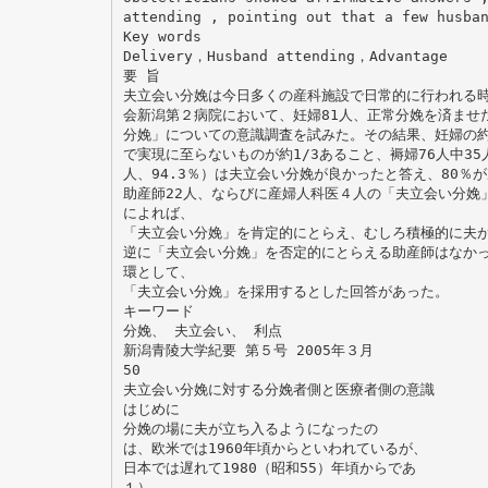
attending , pointing out that a few husba
Key words
Delivery，Husband attending，Advantage
要 旨
夫立会い分娩は今日多くの産科施設で日常的に行われる
会新潟第２病院において、妊婦81人、正常分娩を済ませ
分娩」についての意識調査を試みた。その結果、妊婦の
で実現に至らないものが約1/3あること、褥婦76人中35
人、94.3％）は夫立会い分娩が良かったと答え、80％
助産師22人、ならびに産婦人科医４人の「夫立会い分娩
によれば、
「夫立会い分娩」を肯定的にとらえ、むしろ積極的に夫
逆に「夫立会い分娩」を否定的にとらえる助産師はなかっ
環として、
「夫立会い分娩」を採用するとした回答があった。
キーワード
分娩、 夫立会い、 利点
新潟青陵大学紀要 第５号 2005年３月
50
夫立会い分娩に対する分娩者側と医療者側の意識
はじめに
分娩の場に夫が立ち入るようになったの
は、欧米では1960年頃からといわれているが、
日本では遅れて1980（昭和55）年頃からであ
１）