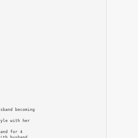
usband becoming
tyle with her
 and for 4
with husband