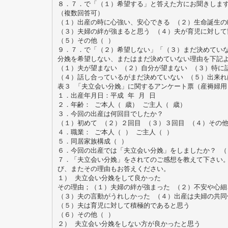
８．７．で「（１）希望する」と答えた方にお聞きしま
（複数回答可）
（１）出産の時に心強い、安心できる （２）生命誕生の
（３）夫婦の絆が強まると思う （４）夫が育児に対して
（５）その他（ ）
９．７．で「（２）希望しない」「（３）まだ決めてい
分娩を希望しない、またはまだ決めていない理由を下記
（１）夫が望まない （２）自分が望まない （３）特に
（４）話し合っているがまだ決めていない （５）出来れ
表３ 「夫立会い分娩」に関するアンケート票（産褥婦用
１．出産年月日：平成 年 月 日
２．年齢： ご本人（ 歳） ご主人（ 歳）
３．今回の出産は何回目でしたか？
（１）初めて （２）２回目 （３）３回目 （４）その他
４．職業： ご本人（ ） ご主人（ ）
５．同居家族構成（ ）
６．今回の出産では「夫立会い分娩」をしましたか？ （
７．「夫立会い分娩」をされてのご感想を教えて下さい
び、またその理由もお答えください。
１） 夫立会い分娩をして良かった
その理由；（１）夫婦の絆が強まった （２）不安や心細
（３）夫の言動がうれしかった （４）出産は夫婦の共同
（５）夫は育児に対して積極的であると思う
（６）その他（ ）
２） 夫立会い分娩をしない方が良かったと思う