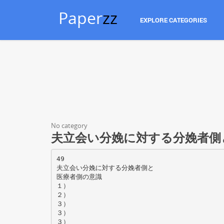
Paper
zz
EXPLORE CATEGORIES
No category
夫立会い分娩に対する分娩者側
49
夫立会い分娩に対する分娩者側と
医療者側の意識
１）
２）
３）
３）
３）