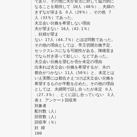
であり、その他に夫が育児に対して協力的に
なることを期待して 10人（48％）、夫婦の
きずなが深まる ６人（29％）、その他 ７
人（33％）であった。
夫立会い分娩を希望しない理由
夫が望まない 16人（42.1％）
、妊婦が望ま
ない 17人（44.7％）とほぼ同数であった。
その他の理由としては、帝王切開分娩予定、
セックスレスになる可能性がある、陣痛室ま
でなら付き添って欲しい、などであった。
夫立会い分娩を望むか否か未定の理由
出来れば夫立会い分娩を希望するが、夫の
都合がつかない 11人（50％）と、未定とは
いえ実際には都合さえつけば夫立会い分娩を
希望するものが半数を占めた。その他の理由
としては、夫婦間で話し合ったが未定 ６人
（27.3％）、とくに話し合っていない ３人
表１ アンケート回収率
対象者
配付数（人）
回答数（人）
回収率（％）
妊 婦
100