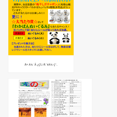
Å¤ Ä¼`Ã ¿Ç‰¹Åˆ¥Ä¼ Ç”..