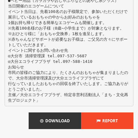
●ベビー用品（ガラガラやおしゃぶりなどのあやし系グッズ）
当日開催のエコゲームについて
イベント当日は、先着100名のお子様限定で、参加いただくだけで
展示しているおもちゃの中からお好みのおもちゃを
1個お持ち帰りできる簡単なエコゲームも開催します。
※先着100名様のお子様（0歳∼小学生まで）が対象となります。
※おひとり様に「おもちゃ交換券」1枚を進呈します。
※赤ちゃんなどサポートが必要なお子様は、ご父兄の方々にサポー
トしていただきます。
イベントに関するお問い合わせ先
◎大分市 清掃管理課 tel.097-537-5687
◎大分エコライフプラザ tel.097-588-1410
お知らせ
市民の皆様のご協力により、たくさんのおもちゃが集まりましたの
で、大分市清掃管理課及び大分エコライフプラザにて
行なっていましたおもちゃの回収を終了いたします。ご協力ありが
とうございました。
主催／大分エコライフプラザ、特定非営利活動法人「まち・文化再
DOWNLOAD
REPORT