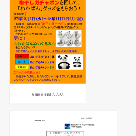
Å ŒÅ Ã ®ÈΜ¤Ã ¡Ã‚ƑÃ