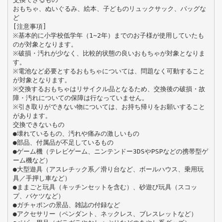
おもちゃ、ぬいぐるみ、絵本、子どものリュックサック、バッグな
ど
[注意事項]
※基本的に小学校低学年（1∼2年）までのお子様が使用していたも
のが対象となります。
※破損・汚れが少なく、比較的状態の良いおもちゃが対象となりま
す。
※電池など必要とするおもちゃについては、問題なく可動すること
が対象となります。
※交換するおもちゃはリサイクル品となるため、交換後の破損・故
障・汚れについての保障は行なっていません。
※引き取りができない物については、お持ち帰りをお願いすること
があります。
交換できないもの
●壊れているもの、汚れや痛みの激しいもの
●部品、付属品が不足しているもの
●ゲーム機（テレビゲーム、ニンテンドー3DSやPSPなどの携帯型ゲ
ーム機など）
●大型遊具（アスレチック系／滑り台など、ボールハウス、乗用玩
具／手押し車など）
●ままごと玩具（キッチンセットを含む）、砂遊び玩具（スコッ
プ、バケツなど）
●ガチャポンの景品、雑誌の付録など
●アクセサリー（ペンダント、ネックレス、ブレスレットなど）