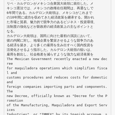
リペ・カルデロンがメキシコ合衆国大統領に就任した。メ
キシコ憲法では、メキシコの政権在任期間は、再選なしで
6年間である。カルデロン大統領は、メキシコがこれまで
の10年間に成功を収めてきた経済政策を継承する。開かれ
た市場と貿易、魅力的で競争力のあるビジネス・投資環境、
法制度の強化などが新政府の経済政策上の主なポイントと
なる。
カルデロン大統領は、国民に向けた最初の演説において、
彼の内閣に対し、地場企業を繁栄させるような競争力のあ
る経済を築き、より多くの雇用を生み出すべく国内投資を
活発化させるよう指示した。カルデロン大統領の狙いは、
雇用を創出し、社会格差を減らすような強力な経済発展を
The Mexican Government recently enacted a new dec
ree
for maquiladora operations which simplifies fisca
l and
customs procedures and reduces costs for domestic
and
foreign companies importing parts and components.
The
new Decree, officially known as "Decree for the P
romotion
of the Manufacturing, Maquiladora and Export Serv
ices
Industries", or "IMMEX" by its Spanish acronym, s