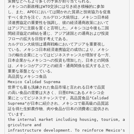
策費などへもより多くの予算が割り当てられる。
メキシコの新政権はWTO交渉には引き続き積極的に参加
し、また、APECにおいては開かれた貿易と技術協力を促進
すべく全力を注ぐ。カルデロン大統領は、メキシコ日本経
済連携協定の重要性を強調し、彼の経済通商政策において
はアジアに主眼を置くと言明した。メキシコは今後も二国
間経済協定の締結を通じ、アジア諸国との通商および投資
フローの拡大を目指す考えである。
カルデロン大統領は通商戦略においてアジアを重要視し
ている。メキシコ日本経済連携協定の成功により、メキシ
コの輸出企業にとってはビジネスチャンスが増加する一方、
日本企業からメキシコへの投資も増加した。日本との関係
は、メキシコがアジアとの経済・通商関係を拡大する上で、
重要な基盤となっている。
高品質なメキシコ食品
Mexico Calidad Suprema
世界でも最も洗練された食品市場と言われる日本で品質
の高い食品の需要は大きく、日墨EPAにあるメキシコ企
業にとってビジネスチャンスです。高品質食品"Calidad
Suprema"が日本に紹介され、メキシコで最高級の品質認
証を得た生鮮農作物、肉や食品が日本の消費者に提供され
ています。
the internal market including housing, tourism, a
griculture and
infrastructure development. To reinforce Mexico's