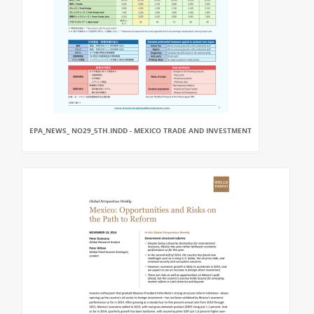
EPA_NEWS_ NO29_5TH.INDD - MEXICO TRADE AND INVESTMENT