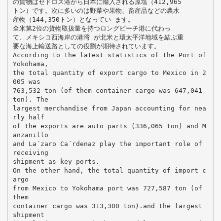
の貨物はセドロス港から日本に輸入される原塩（412,965
トン）です。次に多いのは野菜や果物、畜産品などの農水
産物（144,350トン）となってい ます。
全米第2位の貨物取扱量を持つロングビーチ港に代わっ
て、メキシコ西海岸の港湾 が北米と環太平洋地域を結ぶ重
要な海上輸送路としての役割が期待されています。
According to the latest statistics of the Port of
Yokohama,
the total quantity of export cargo to Mexico in 2
005 was
763,532 ton (of them container cargo was 647,041
ton). The
largest merchandise from Japan accounting for nea
rly half
of the exports are auto parts (336,065 ton) and M
anzanillo
and La´zaro Ca´rdenaz play the important role of
receiving
shipment as key ports.
On the other hand, the total quantity of import c
argo
from Mexico to Yokohama port was 727,587 ton (of
them
container cargo was 313,300 ton).and the largest
shipment