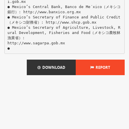
i.gob.mx
● Mexico’s Central Bank, Banco de Me´xico（メキシコ
銀行）: http://www.banxico.org.mx
● Mexico’s Secretary of Finance and Public Credit
（メキシコ財務省）: http://www.shcp.gob.mx
● Mexico’s Secretary of Agriculture, Livestock, R
ural Development, Fisheries and Food（メキシコ農牧林
漁業省）:
http://www.sagarpa.gob.mx
DOWNLOAD
REPORT