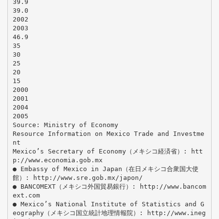
39.9
39.0
2002
2003
46.9
35
30
25
20
15
2000
2001
2004
2005
Source: Ministry of Economy
Resource Information on Mexico Trade and Investme
nt
Mexico’s Secretary of Economy（メキシコ経済省）: htt
p://www.economia.gob.mx
● Embassy of Mexico in Japan（在日メキシコ合衆国大使
館）: http://www.sre.gob.mx/japon/
● BANCOMEXT（メキシコ外国貿易銀行）: http://www.bancom
ext.com
● Mexico’s National Institute of Statistics and G
eography（メキシコ国立統計地理情報院）: http://www.ineg