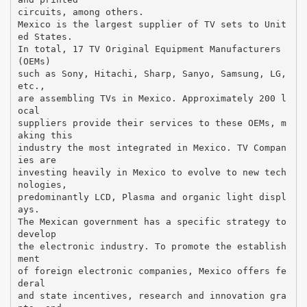
circuits, among others.
Mexico is the largest supplier of TV sets to Unit
ed States.
In total, 17 TV Original Equipment Manufacturers
(OEMs)
such as Sony, Hitachi, Sharp, Sanyo, Samsung, LG,
etc.,
are assembling TVs in Mexico. Approximately 200 l
ocal
suppliers provide their services to these OEMs, m
aking this
industry the most integrated in Mexico. TV Compan
ies are
investing heavily in Mexico to evolve to new tech
nologies,
predominantly LCD, Plasma and organic light displ
ays.
The Mexican government has a specific strategy to
develop
the electronic industry. To promote the establish
ment
of foreign electronic companies, Mexico offers fe
deral
and state incentives, research and innovation gra