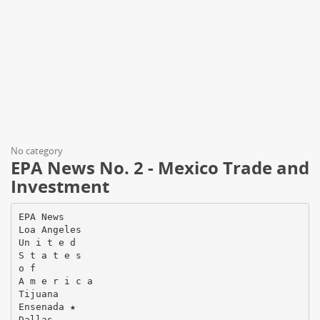
No category
EPA News No. 2 - Mexico Trade and
Investment
EPA News
Loa Angeles
Un i t e d
S t a t e s
o f
A m e r i c a
Tijuana
Ensenada ★
Dallas