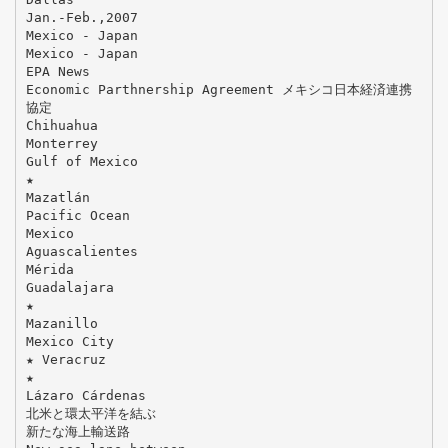
Jan.-Feb.,2007
Mexico - Japan
Mexico - Japan
EPA News
Economic Parthnership Agreement メキシコ日本経済連携
協定
Chihuahua
Monterrey
Gulf of Mexico
★
Mazatlán
Pacific Ocean
Mexico
Aguascalientes
Mérida
Guadalajara
★
Mazanillo
Mexico City
★ Veracruz
★
Lázaro Cárdenas
北米と環太平洋を結ぶ
新たな海上輸送路