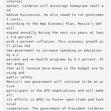
internal
market, Calderon will encourage homegrown small a
nd
medium businesses. He also vowed to cut governmen
t costs.
According to the New Economic Plan, Mexico’s GDP
will
expand annually during the next six years at leas
t 3.6 percent
with 3 percent inflation. This economic growth wi
ll allow the
new government to increase spending on education
by 4.2
percent and on health programs by 9.3 percent. Ot
her areas
that will receive more money in the budget are ho
using and
public safety.
Mexico’s new government will continue to be an ac
tive
participant in the WTO negotiations and will make
all
its efforts in APEC to foster open trade and tech
nical
cooperation. The government of President Calderon