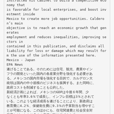
instructed his Cabinet to build a competitive eco
nomy that
is favorable for local enterprises, and boost inv
estment inside
Mexico to create more job opportunities. Caldero
n’s main
objective is to reach an economic growth that gen
erates
employment and reduces inequalities, improving se
ctors in
contained in this publication, and disclaims all
liability for loss or damage which may result for
m the use of the information presented here.
Mexico - Japan
EPA News
遂げることである。そのためには住宅、観光、農業やイン
フラの開発といった国内の各産業分野を強化する必要があ
る。メキシコの国内市場を強化する目的で、カルデロン大
統領は国内の中小規模のビジネスを振興する。また同時に、
政府コストを削減することも公約した。
新経済計画によれば、メキシコのGDPは今後６年間、少
なくとも年率3.6％で成長し、インフレ目標は3％とされて
いる。このような経済成長を遂げることにより、新政府は
教育費に4.2％、保健衛生費に9.3％の予算割当を増やすこ
とが可能になる。このほかにも、住宅関連費と社会安全対