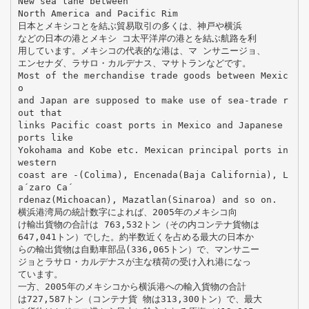
New sea lane between
North America and Pacific Rim
日本とメキシコとを結ぶ貿易取引の多くは、神戸や横浜
などの日本の港とメキシ コ太平洋岸の港とを結ぶ航路を利
用しています。メキシコの代表的な港は、マ ンサニージョ、
エンセナダ、ラサロ・カルデナス、マサトランなどです。
Most of the merchandise trade goods between Mexic
o
and Japan are supposed to make use of sea-trade r
out that
links Pacific coast ports in Mexico and Japanese
ports like
Yokohama and Kobe etc. Mexican principal ports in
western
coast are -(Colima), Encenada(Baja California), L
a´zaro Ca´
rdenaz(Michoacan), Mazatlan(Sinaroa) and so on.
横浜港湾局の統計数字によれば、2005年のメキシコ向
け輸出貨物の合計は 763,532トン（その内コンテナ貨物は
647,041トン）でした。約半数近くを占める最大の日本か
らの輸出貨物は自動車部品(336,065トン）で、マンサニー
ジョとラサロ・カルデナスが主な積荷の受け入れ港になっ
ています。
一方、2005年のメキシコから横浜港への輸入貨物の合計
は727,587トン（コンテナ貨 物は313,300トン）で、最大