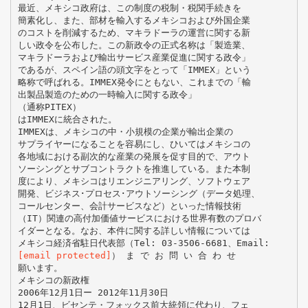
最近、メキシコ政府は、この制度の税制・税関手続きを
簡素化し、また、部材を輸入するメキシコおよび外国企業
のコストを削減するため、マキラドーラの運営に関する新
しい政令を公布した。この新政令の正式名称は「製造業、
マキラドーラおよび輸出サービス産業促進に関する政令」
であるが、スペイン語の頭文字をとって「IMMEX」という
略称で呼ばれる。IMMEX発令にともない、これまでの「輸
出製品製造のための一時輸入に関する政令」
（通称PITEX）
はIMMEXに統合された。
IMMEXは、メキシコの中・小規模の企業が輸出企業の
サプライヤーになることを容易にし、ひいてはメキシコの
各地域における副次的な産業の発展を促す目的で、アウト
ソーシングとサブコントラクトを推進している。また本制
度により、メキシコはリエンジニアリング、ソフトウェア
開発、ビジネス･プロセス･アウトソーシング（データ処理、
コールセンター、会計サービスなど）といった情報技術
（IT）関連の高付加価値サービスにおける世界有数のプロバ
イダーとなる。なお、本件に関する詳しい情報については
[email protected]
） ま で お 問 い 合 わ せ
願います。
メキシコの新政権
2006年12月1日ー 2012年11月30日
12月1日、ビセンテ・フォックス前大統領に代わり、フェ