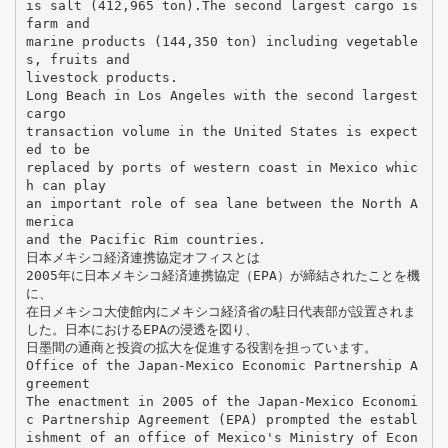
is salt (412,965 ton).The second largest cargo is
farm and
marine products (144,350 ton) including vegetable
s, fruits and
livestock products.
Long Beach in Los Angeles with the second largest
cargo
transaction volume in the United States is expect
ed to be
replaced by ports of western coast in Mexico whic
h can play
an important role of sea lane between the North A
merica
and the Pacific Rim countries.
日本メキシコ経済連携協定オフィスとは
2005年に日本メキシコ経済連携協定（EPA）が締結されたことを機
に、
在日メキシコ大使館内にメキシコ経済省の駐日代表部が設置されま
した。日本におけるEPAの浸透を図り、
日墨間の通商と投資の拡大を促進する役割を担っています。
Office of the Japan-Mexico Economic Partnership A
greement
The enactment in 2005 of the Japan-Mexico Economi
c Partnership Agreement (EPA) prompted the establ
ishment of an office of Mexico's Ministry of Econ