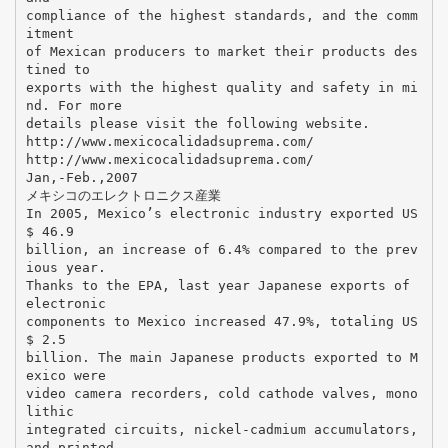
compliance of the highest standards, and the comm
itment
of Mexican producers to market their products des
tined to
exports with the highest quality and safety in mi
nd. For more
details please visit the following website.
http://www.mexicocalidadsuprema.com/
http://www.mexicocalidadsuprema.com/
Jan,-Feb.,2007
メキシコのエレクトロニクス産業
In 2005, Mexico’s electronic industry exported US
$ 46.9
billion, an increase of 6.4% compared to the prev
ious year.
Thanks to the EPA, last year Japanese exports of
electronic
components to Mexico increased 47.9%, totaling US
$ 2.5
billion. The main Japanese products exported to M
exico were
video camera recorders, cold cathode valves, mono
lithic
integrated circuits, nickel-cadmium accumulators,
and printed