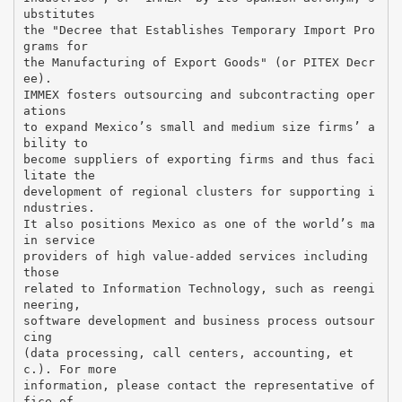
ubstitutes
the "Decree that Establishes Temporary Import Pro
grams for
the Manufacturing of Export Goods" (or PITEX Decr
ee).
IMMEX fosters outsourcing and subcontracting oper
ations
to expand Mexico’s small and medium size firms’ a
bility to
become suppliers of exporting firms and thus faci
litate the
development of regional clusters for supporting i
ndustries.
It also positions Mexico as one of the world’s ma
in service
providers of high value-added services including
those
related to Information Technology, such as reengi
neering,
software development and business process outsour
cing
(data processing, call centers, accounting, et
c.). For more
information, please contact the representative of
fice of