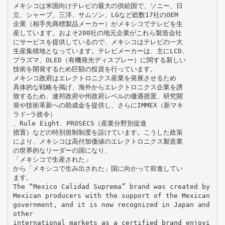
メキシコは米国向けテレビの最大の供給国で、ソニー、日
立、シャープ、三洋、サムソン、LGなど総数17社のOEM
企業（相手先商標製品メーカー）がメキシコでテレビを生
産しています。およそ200社の地元企業がこれら製造会社
にサービスを提供しているので、メキシコはテレビの一大
生産集積地となっています。テレビメーカーは、主にLCD、
プラズマ、OLED（有機発光ディスプレー）に関する新しい
技術を開発するため巨額の投資を行っています。
メキシコ政府はエレクトロニクス産業を発展させるため
具体的な戦略を掲げ、海外からエレクトロニクス企業を誘
致するため、連邦政府や州政府レベルの優遇措置、研究開
発や技術革新への助成金を提供し、さらにIMMEX（新マキ
ラド−ラ政令）
、Rule Eight、PROSECS（産業分野別促進
措置）などの特別規制制度を設けています。こうした政策
により、メキシコは高付加価値のエレクトロニクス製造業
の世界的なリーダーの国になり、
「メキシコで生産された」
から「メキシコで生み出された」国に向かって前進してい
ます。
The “Mexico Calidad Suprema” brand was created by
Mexican producers with the support of the Mexican
government, and it is now recognized in Japan and
other
international markets as a certified brand enjoyi