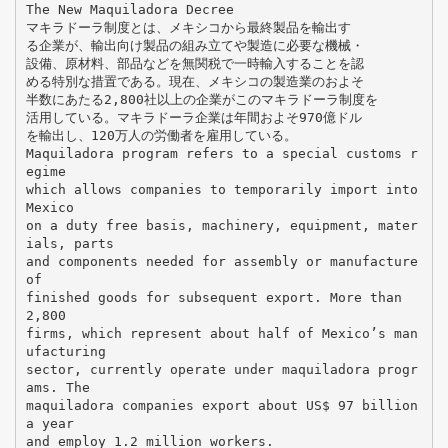
The New Maquiladora Decree
マキラドーラ制度とは、メキシコから最終製品を輸出す
る企業が、輸出向け製品の組み立てや製造に必要な機械・
設備、原材料、部品などを無関税で一時輸入することを認
める特別な措置である。現在、メキシコの製造業のおよそ
半数にあたる2,800社以上の企業がこのマキラドーラ制度を
活用している。マキラドーラ企業は年間およそ970億ドル
を輸出し、120万人の労働者を雇用している。
Maquiladora program refers to a special customs r
egime
which allows companies to temporarily import into
Mexico
on a duty free basis, machinery, equipment, mater
ials, parts
and components needed for assembly or manufacture
of
finished goods for subsequent export. More than
2,800
firms, which represent about half of Mexico’s man
ufacturing
sector, currently operate under maquiladora progr
ams. The
maquiladora companies export about US$ 97 billion
a year
and employ 1.2 million workers.