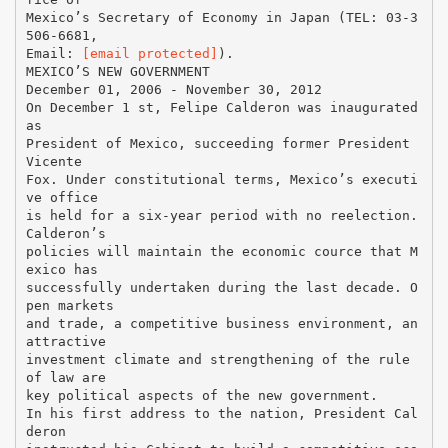
Mexico’s Secretary of Economy in Japan (TEL: 03-3
506-6681,
Email:
[email protected]
).
MEXICO’S NEW GOVERNMENT
December 01, 2006 - November 30, 2012
On December 1 st, Felipe Calderon was inaugurated
as
President of Mexico, succeeding former President
Vicente
Fox. Under constitutional terms, Mexico’s executi
ve office
is held for a six-year period with no reelection.
Calderon’s
policies will maintain the economic cource that M
exico has
successfully undertaken during the last decade. O
pen markets
and trade, a competitive business environment, an
attractive
investment climate and strengthening of the rule
of law are
key political aspects of the new government.
In his first address to the nation, President Cal
deron