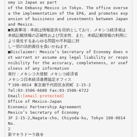
omy in Japan as part
of the Embassy Mexico in Tokyo. The office overse
a the implementation of the EPA, and promotes exp
ansion of buisiness and investments between Japan
and Mexico.
■免責事項：本紙は情報提供を目的としており、メキシコ経済省は
本紙記載情報の正確性および完全性、また、本紙記載情報の利用に
より発生するあらゆる問題や不利益に対
し一切の法的責任を負いかねます。
■Disclaimer: Mexico’s Secretary of Economy does n
ot warrant or assume any legal liability or respo
nsibility for the accuracy, completeness, or usef
ulness of any information
発行：メキシコ大使館 メキシコ経済省
メキシコ日本経済連携協定オフィス
〒100-0014 東京都千代田区永田町 2-15-2
Tel:03-3506-6680 Fax:03-3506-6722
Email:
[email protected]
Office of Mexico-Japan
Economic Partnership Agreement
Mexico’s Secretary of Economy
3F 2-15-2,Nagata-cho, Chiyoda-ku, Tokyo 100-0014
No.
2
新マキラドーラ政令