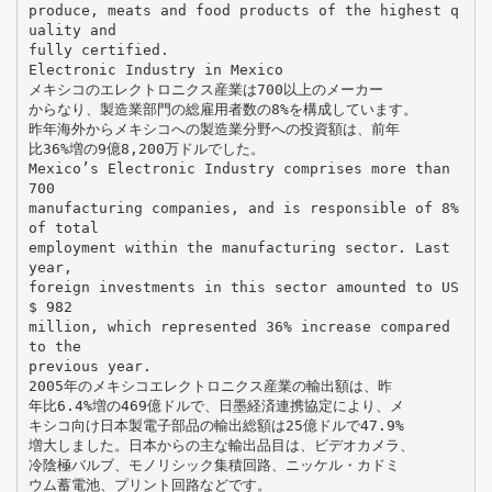
produce, meats and food products of the highest q
uality and
fully certified.
Electronic Industry in Mexico
メキシコのエレクトロニクス産業は700以上のメーカー
からなり、製造業部門の総雇用者数の8%を構成しています。
昨年海外からメキシコへの製造業分野への投資額は、前年
比36%増の9億8,200万ドルでした。
Mexico’s Electronic Industry comprises more than
700
manufacturing companies, and is responsible of 8%
of total
employment within the manufacturing sector. Last
year,
foreign investments in this sector amounted to US
$ 982
million, which represented 36% increase compared
to the
previous year.
2005年のメキシコエレクトロニクス産業の輸出額は、昨
年比6.4%増の469億ドルで、日墨経済連携協定により、メ
キシコ向け日本製電子部品の輸出総額は25億ドルで47.9%
増大しました。日本からの主な輸出品目は、ビデオカメラ、
冷陰極バルブ、モノリシック集積回路、ニッケル・カドミ
ウム蓄電池、プリント回路などです。