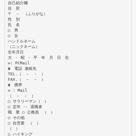
自己紹介欄
住 所
〒 － （ふりがな）
性 別
氏 名
◯ 男
◯ 女
ハンドルネーム
（ニックネーム）
生年月日
大 ・ 昭 ・ 平 年 月 日 生
✉: PCMail
☎ 電話 連絡先
TEL.（ － － ）
FAX.（ － － ）
☎ 携帯
✉ : Mail
（ － － ）
◯ サラリーマン（ ）
◯ 定年 -- 退職者
職 業 ◯ 公務員 （ ）
◯ その他
◯ 自営業 （ ）
（ ）
◯ ハイキング