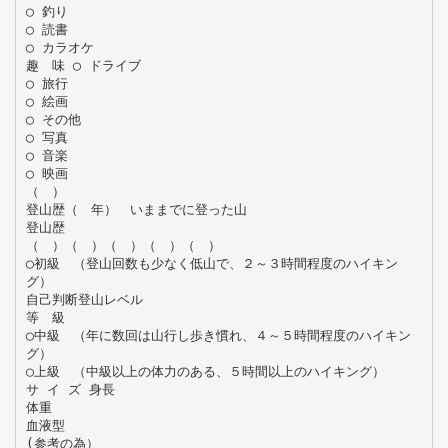
◯ 釣り
◯ 読書
◯ カラオケ
趣 味 ◯ ドライブ
◯ 旅行
◯ 絵画
◯ その他
◯ 写真
◯ 音楽
◯ 映画
（ ）
登山歴（ 年） いままでに登った山
登山歴
（ ）（ ）（ ）（ ）（ ）
◯初級 （登山回数も少なく低山で、２～３時間程度のハイキン
グ）
自己判断登山レベル
等 級
◯中級 （年に数回は山行し歩き慣れ、４～５時間程度のハイキン
グ）
◯上級 （中級以上の体力のある、５時間以上のハイキング）
サ イ ズ 身長
体重
血液型
(参考の為）