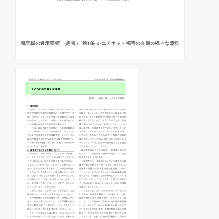
掲示板の運用要領 （趣旨） 第1条 シニアネット福岡の会員の様々な意見