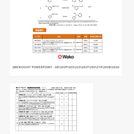
(MICROSOFT POWERPOINT - GR\203P\203\223\203T\203\214\203B\203G