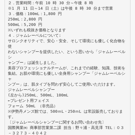
２．営業時間：午前 10 時 30 分～午後 8 時
※1 月 11 日～14 日（土）は午後 8 時 30 分まで営業
３．価格：100mL：1,800 円
250mL：2,800 円
500mL：5,200 円
※いずれも税抜き価格となります
４．ジャムレーベルについて:
サロンクオリティで、安心・安全、そして環境にも優しく化合物を
使
わないシャンプーを提供したい、という思いから「ジャムレーベル
シ
ャンプー」は誕生しました。
美容プロフェッショナルチームが、これまでの経験、知識、技術を
集結。お肌や環境にも優しい全身用シャンプー「ジャムレーベルシ
ャ
ンプー」は、肌タイプを問わず安心してご使用いただけます。
ジャムレーベルシャンプー
(左から)250mL、500mL、100mL
←プレゼント用フェイス
フォーム 50mL （非売品）
※伊勢丹メンズ館では、500ｍL・250ｍL は常設販売しておりま
す。
〔ジャムレーベルシャンプーに関するお問い合わせ先〕
国際興業㈱ 商事部営業第二課 担当：野々浦・高見澤 TEL：０３
－３２７３－４０４２