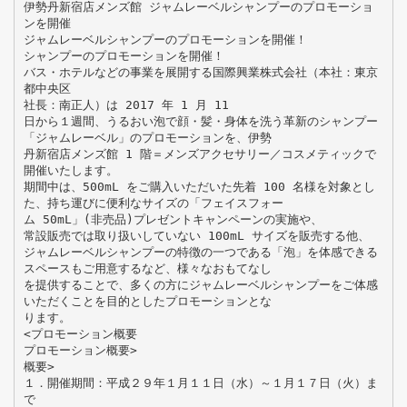
伊勢丹新宿店メンズ館 ジャムレーベルシャンプーのプロモーショ
ンを開催
ジャムレーベルシャンプーのプロモーションを開催！
シャンプーのプロモーションを開催！
バス・ホテルなどの事業を展開する国際興業株式会社（本社：東京
都中央区
社長：南正人）は 2017 年 1 月 11
日から１週間、うるおい泡で顔・髪・身体を洗う革新のシャンプー
「ジャムレーベル」のプロモーションを、伊勢
丹新宿店メンズ館 1 階＝メンズアクセサリー／コスメティックで
開催いたします。
期間中は、500mL をご購入いただいた先着 100 名様を対象とし
た、持ち運びに便利なサイズの「フェイスフォー
ム 50mL」(非売品)プレゼントキャンペーンの実施や、
常設販売では取り扱いしていない 100mL サイズを販売する他、
ジャムレーベルシャンプーの特徴の一つである「泡」を体感できる
スペースもご用意するなど、様々なおもてなし
を提供することで、多くの方にジャムレーベルシャンプーをご体感
いただくことを目的としたプロモーションとな
ります。
<プロモーション概要
プロモーション概要>
概要>
１．開催期間：平成２９年１月１１日（水）～１月１７日（火）ま
で