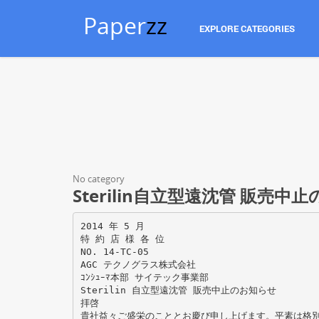
Paper
zz
EXPLORE CATEGORIES
No category
Sterilin自立型遠沈管 販売中
2014 年 5 月
特 約 店 様 各 位
NO. 14-TC-05
AGC テクノグラス株式会社
ｺﾝｼｭｰﾏ本部 サイテック事業部
Sterilin 自立型遠沈管 販売中止のお知らせ
拝啓
貴社益々ご盛栄のこととお慶び申し上げます。平素は格