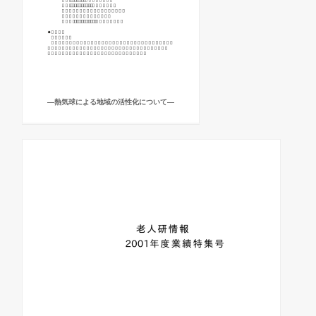
―熱気球による地域の活性化について―