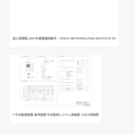
老人研情報 2001年度業績特集号 - TOKYO METROPOLITAN INSTITUTE OF
1 中央監視装置 参考姿図 中央監視システム系統図 入出力回路図