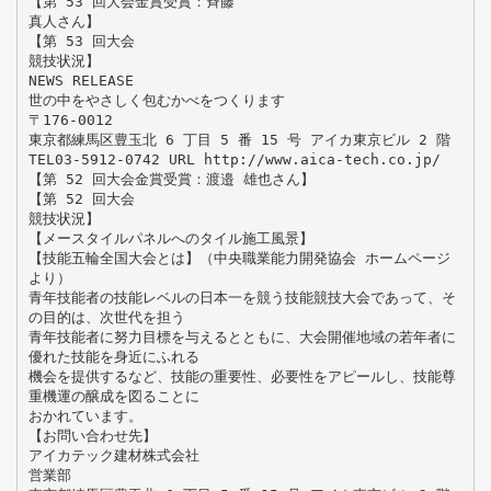
【第 53 回大会金賞受賞：斉藤
真人さん】
【第 53 回大会
競技状況】
NEWS RELEASE
世の中をやさしく包むかべをつくります
〒176-0012
東京都練馬区豊玉北 6 丁目 5 番 15 号 アイカ東京ビル 2 階
TEL03-5912-0742 URL http://www.aica-tech.co.jp/
【第 52 回大会金賞受賞：渡邉 雄也さん】
【第 52 回大会
競技状況】
【メースタイルパネルへのタイル施工風景】
【技能五輪全国大会とは】（中央職業能力開発協会 ホームページ
より）
青年技能者の技能レベルの日本一を競う技能競技大会であって、そ
の目的は、次世代を担う
青年技能者に努力目標を与えるとともに、大会開催地域の若年者に
優れた技能を身近にふれる
機会を提供するなど、技能の重要性、必要性をアピールし、技能尊
重機運の醸成を図ることに
おかれています。
【お問い合わせ先】
アイカテック建材株式会社
営業部