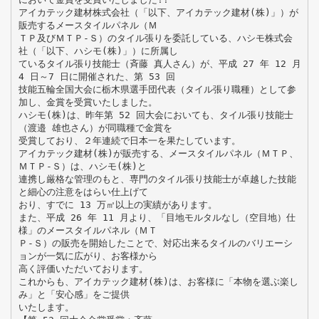
アイカテック建材株式会社（「以下、アイカテック建材(株)」）が
販売するメースタイルパネル（Ｍ
ＴＰ及びＭＴＰ-Ｓ）のタイル張りを委託している、ハシモ株式会
社（「以下、ハシモ(株)」）に所属し
ているタイル張り技能士（斉藤 真人さん）が、平成 27 年 12 月
4 日～7 日に開催された、第 53 回
技能五輪全国大会に栃木県選手団代表（タイル張り職種）として参
加し、金賞を受賞いたしました。
ハシモ(株)は、昨年第 52 回大会においても、タイル張り技能士
（渡邉 雄也さん）が同職種で金賞を
受賞しており、２年連続で日本一を果たしています。
アイカテック建材(株)が販売する、メースタイルパネル（ＭＴＰ、
ＭＴＰ-Ｓ）は、ハシモ(株)と
連携し厳格な管理のもと、専門のタイル張り技能士が卓越した技能
と細心の注意をはらい仕上げて
おり、すでに 13 万㎡以上の実績があります。
また、平成 26 年 11 月より、「目地モルタルなし（空目地）仕
様」のメースタイルパネル（ＭＴ
Ｐ-Ｓ）の販売を開始したことで、対応出来るタイルのバリエーシ
ョンが一気に広がり、お客様から
高く評価いただいております。
これからも、アイカテック建材(株)は、お客様に「本物を選ぶ楽し
み」と「安心感」をご提供
いたします。