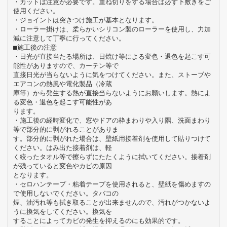
・カットは注意が必要です。重ね切りをする場合は必ず下敷きをご
使用ください。
・ジョイントは突きつけ施工が基本となります。
・ローラー掛けは、柔らかいシリコン製のローラーを使用し、力加
減に注意して丁寧に行ってください。
■施工後の注意
・日光が直接当たる場所は、日焼け等による変色・退色を起こす可
能性がありますので、カーテン等で
直接日光が当らないように気をつけてください。また、ストーブや
エアコンの熱風や電化製品（冷蔵
庫等）から発生する熱が直接当らないようにお願いします。熱によ
る変色・退色を起こす可能性があ
ります。
・施工後の経時変化で、窓やドアの枠まわりや入り隅、洗面まわり
等で部分的に剥がれることがありま
す。部分的に剥がれた場合は、壁紙用接着剤を使用して貼りつけて
ください。はみ出た接着剤は、軽
く絞ったタオル等で擦らずにたたくように拭いてください。接着剤
が残っていると変色やカビの原因
となります。
・セロハンテープ・粘着テープを使用されると、壁紙を傷めますの
で使用しないでください。タバコの
煙、油汚れ等も拭き取ることが出来ませんので、汚れがつかないよ
うに換気をしてください。換気を
することによってカビの発生を抑えるのにも効果的です。