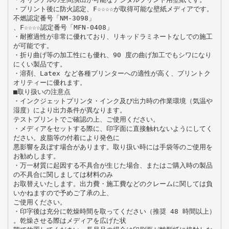
・プリント後に防火認定、F☆☆☆☆が取得可能な壁紙メディアです。
不燃認定番号「NM-3098」
、F☆☆☆☆認定番号「MFN-0408」
・耐擦過性が非常に優れており、リキッドラミネートなしでの施工
が可能です。
・折り曲げ等の加工性にも優れ、90 度の曲げ加工でもシワになり
にくい製品です。
・溶剤、Latex など各種プリンターへの適性が高く、プリントク
オリティーに優れます。
■取り扱いの注意点
・インクジェットプリンタ・インク及び出力時の作業環境（気温や
湿度）により出力条件が異なります。
テストプリントでご確認の上、ご使用ください。
・メディアをセットする際に、印字面に直接触れないようにしてく
ださい。皮脂等の付着により発色に
悪影響を及ぼす場合があります。取り扱い時には手袋等のご使用を
お勧めします。
・万一材質に起因する不具合が生じた場合、またはご購入時の製品
の不具合に関しましては材料のみ
お取替えいたします。出力費・施工費などのクレームに関しては負
いかねますので予めご了承の上、
ご使用ください。
・印字後は充分に乾燥時間を取ってください（推奨 48 時間以上）
。乾燥させる際はメディアを広げた状