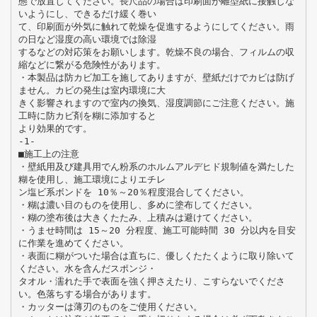
態で放置してください。長尺品の場合は印刷面が離型紙に接触しな
いようにし、できるだけ緩く巻い
て、印刷面が外気に触れて乾燥を促進するようにしてください。雨
の日など湿度の高い環境では除湿
するなどの対応策をお願いします。乾燥不良の場合、フィルムの収
縮などに繋がる危険性があります。
・本製品は防カビ加工を施してありますが、壁紙だけでカビは防げ
ません。カビの発生は室内環境に大
きく影響されますので室内の換気、湿度調節にご注意ください。施
工時に防カビ剤を糊に添加すると
より効果的です。
-1-
■施工上の注意
・壁紙用及び建具用でん粉系のホルムアルデヒド規制値を満たした
糊を使用し、施工環境によりエチレ
ン塩ビ系ボンドを 10％～20％程度混合してください。
・糊は濃い目のものを使用し、多めに塗布してください。
・糊の塗布後は大きくたたみ、上積みは避けてください。
・うませ時間は 15～20 分程度、施工可能時間 30 分以内を目安
に作業を進めてください。
・表面に糊がついた場合は直ちに、優しくたたくように取り除いて
ください。水を含んだスポンジ・
タオル・濡れた手で表面を強く押さえたり、こすらないでくださ
い。色落ちする場合があります。
・カッターは薄刃のものをご使用ください。