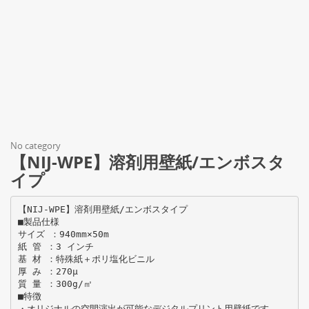
No category
【NIJ-WPE】溶剤用壁紙/エンボスタ
イプ
【NIJ-WPE】溶剤用壁紙/エンボスタイプ
■製品仕様
サイズ ：940mm×50m
紙 管 ：3 インチ
基 材 ：特殊紙＋ポリ塩化ビニル
厚 み ：270μ
質 量 ：300g/㎡
■特徴
・オリジナルの空間演出が可能なデジタルプリント用壁紙です。