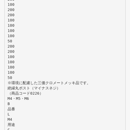
100
200
200
100
100
100
100
50
200
200
100
100
100
100
50
※環境に配慮した三価クロメートメッキ品です。
絶縁丸ポスト（マイナスネジ）
（商品コード0226）
M4・M5・M6
B
品番
L
M4
用途
C