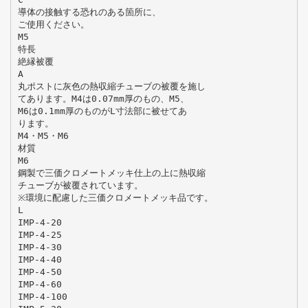
導体の接触する恐れのある箇所に、
ご使用ください。
M5
特長
絶縁被覆
A
丸ポストに灰色の熱収縮チューブの被覆を施し
てあります。M4は0.07mm厚のもの、M5、
M6は0.1mm厚のものがL寸法部に被せてあ
ります。
M4・M5・M6
材質
M6
鋼製で三価クロメートメッキ仕上の上に熱収縮
チューブが被覆されています。
※環境に配慮した三価クロメートメッキ品です。
L
IMP-4-20
IMP-4-25
IMP-4-30
IMP-4-40
IMP-4-50
IMP-4-60
IMP-4-100