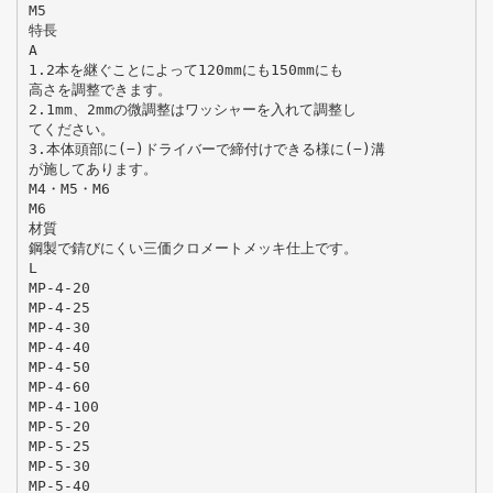
M5
特長
A
1.2本を継ぐことによって120mmにも150mmにも
高さを調整できます。
2.1mm、2mmの微調整はワッシャーを入れて調整し
てください。
3.本体頭部に(−)ドライバーで締付けできる様に(−)溝
が施してあります。
M4・M5・M6
M6
材質
鋼製で錆びにくい三価クロメートメッキ仕上です。
L
MP-4-20
MP-4-25
MP-4-30
MP-4-40
MP-4-50
MP-4-60
MP-4-100
MP-5-20
MP-5-25
MP-5-30
MP-5-40