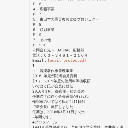
Ｐ ６
４．広報事業
Ｐ ７
５．東日本大震災復興支援プロジェクト
Ｐ ８
６．顕彰事業
Ｐ ９
７．その他
Ｐ １０
＜問合せ先＞ JASRAC 広報部
電話：０３－３４８１－２１６４
Email：
[email protected]
1
１．音楽著作権管理事業
2016 年定例記者会見資料
(１） 2015年度の使用料等徴収額
いではく氏が会長に就任
2016年3月、都倉俊一前会長の
任期満了に伴う会長選挙が行われ、
作詞家のいではく氏が4月1日付
で新会長に就任しました。
任期は、2018年3月31日までの
2年間です。
◆プロフィール
1941年長野県生まれ。早稲田大学卒業後、作曲家・遠