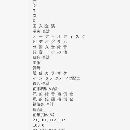
映
M
奏
G
国 入 金 演
演奏･合計
オ ー デ ィ オ デ ィ ス ク
ビ デ オ グ ラ ム
外 国 入 金 録 音
録 音 ・ そ の 他
録音･合計
出版
貸与
通 信 カ ラ オ ケ
イ ン タラ クテ ィブ配信
複合･合計
使用料収入合計
私 的 録 音 補 償 金
私 的 録 画 補 償 金
補償金･合計
総合計
前年度比(%)
21,161,112,337
103.0