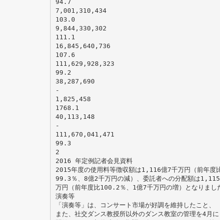
94.7
7,001,310,434
103.0
9,844,330,302
111.1
16,845,640,736
107.6
111,629,928,323
99.2
38,287,690
-
1,825,458
1768.1
40,113,148
-
111,670,041,471
99.3
2
2016 年定例記者会見資料
2015年度の使用料等徴収額は1,116億7千万円（前年度
99.3％、8億2千万円の減）、委託者への分配額は1,115
万円（前年度比100.2％、1億7千万円の増）となりまし
演奏等
「演奏等」は、コンサート市場が好調を維持したこと、
また、社交ダンス教授所以外のダンス教室の管理を4月に