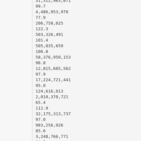
31,512,963,671
99.7
4,486,953,970
77.9
206,758,025
122.3
503,326,491
101.4
505,835,659
106.8
58,376,950,153
98.8
12,815,605,562
97.9
17,224,721,441
95.0
124,616,013
2,010,370,721
65.4
112.9
32,175,313,737
97.0
983,256,926
85.6
3,248,766,771