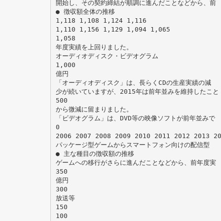
開始し、その契約締結が順調に進んだことなどから、前
● 徴収額全体の推移
1,118 1,108 1,124 1,116
1,110 1,156 1,129 1,094 1,065
1,058
年度実績を上回りました。
オーディオディスク・ビデオグラム
1,000
億円
「オーディオディスク」は、長らくCDの生産実績の減
少が続いていますが、2015年は前年並みを維持したこと
500
から微減に留まりました。
「ビデオグラム」は、DVD等の映像ソフトが前年並みで
0
2006 2007 2008 2009 2010 2011 2012 2013 
パッケージ型ゲームからスマートフォン向けの配信型
● 主な種目の徴収額の推移
ゲームへの移行がさらに進んだことなどから、前年度実
350
億円
300
放送等
150
100