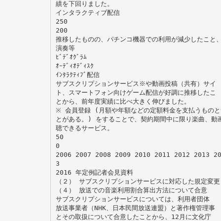
績を下回りました。
インタラクティブ配信
250
200
推移したものの、パチンコ機器での利用が減少したこと
演奏等
ﾋﾞﾃﾞｵｸﾞﾗﾑ
ｵｰﾃﾞｨｵﾃﾞｨｽｸ
ｲﾝﾀﾗｸﾃｨﾌﾞ配信
サブスクリプションサービス※や動画投稿（共有）サイ
ト、スマートフォン向けゲーム配信が好調に推移したこ
とから、前年度実績に比べ大きく伸びました。
※ 会員登録 (月額や年額などの定額料金を支払うもの
とがある。) をすることで、契約期間中に限り楽曲、動
聴できるサービス。
50
0
2006 2007 2008 2009 2010 2011 2012 2013 
3
2016 年定例記者会見資料
（２） サブスクリプションサービスに対応した規定変更
（４） 放送での音楽利用割合算出方法について合意
サブスクリプションサービスについては、利用者団体
放送事業者（NHK、日本民間放送連盟）と著作権管理事
とその取扱について合意したことから、12月に文化庁