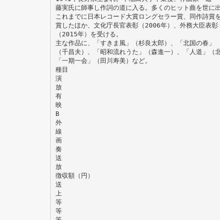
藤実氏に師事し作詞の道に入る。多くのヒット曲を世に
これまでに日本レコード大賞ロングセラー賞、同作詩賞
賞したほか、文化庁長官表彰（2006年）、外務大臣表彰
（2015年）を受ける。
主な作品に、「すきま風」（杉良太郎）、「北国の春」
（千昌夫）、「昭和流れうた」（森進一）、「人道」（
「一期一会」（田川寿美）など。
種目
演
放
有
映
B
外
線
画
奏
送
放
徴収額（円）
送
上
等
等
等