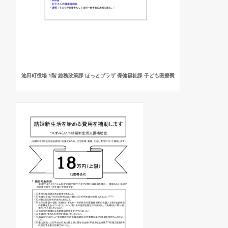
池田町役場 1階 総務政策課 ほっとプラザ 保健福祉課 子ども医療費