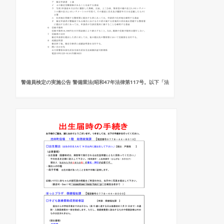
警備員検定の実施公告 警備業法(昭和47年法律第117号。以下「法