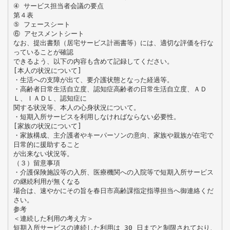
④ サービス担当者会議の要点
第４表
⑤ フェースシート
⑥ アセスメントシート
なお、提出書類（居宅サービス計画書等）には、適切な評価を行な
っていることが確認
できるよう、以下の内容も含めて記録してください。
[本人の状況について]
・生活への支障が出て、要介護状態となった経過等。
・高齢者日常生活自立度、認知症高齢者の日常生活自立度、ＡＤ
Ｌ、ＩＡＤＬ、認知症に
関する状況等、本人の心身状況について。
・短期入所サービスを利用しなければならない必要性。
[家族の状況について]
・家族構成、主介護者やキーパーソンの意向、家族や親族が在宅で
日常的に援助すること
が出来ない状況等。
（３）留意事項
・介護保険施設等の入所、医療機関への入院等で短期入所サービス
の継続利用が無くなる
場合は、速やかにその旨を春日市高齢課指定指導担当へ御連絡くだ
さい。
参考
＜連続した利用の考え方＞
短期入所サービスの連続した利用は 30 日までと制限されており、