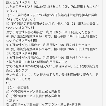
超える短期入所サービ
スを居宅サービス計画に位置づけることで弾力的に運用することが
できます。
（１） 届出時期（以下の時期に春日市高齢課指定指導担当に届出
を行ってください。）
① 要介護認定有効期間が６か月で、概ね半数 91 日以上の日数に
ついて短期入所を利
用する可能性がある場合は、利用日数が 60 日を超えたとき＊
② 要介護認定有効期間が１年で、概ね半数 184 日以上の日数に
ついて短期入所を利用
する可能性がある場合は、利用日数が 90 日を超えたとき＊
③ 要介護認定有効期間が２年で、概ね半数 366 日以上の日数に
ついて短期入所を利用
する可能性がある場合は、利用日数が 90 日を超えたとき＊
＊認定期間中の短期入所累積利用日数のこと
すでに有効期間の半数を超えている被保険者が、区分変更や認定更
新によるケアプ
ラン作成において、引き続き短期入所の長期利用が続く場合も、届
出を行ってくださ
い。
（２） 提出書類
① 介護保険サービス提供に係る届出書
② 介護保険サービス提供に係る届出書
＜別表＞
③ 居宅サービス計画書（ケアプラン）第１表∼第３表