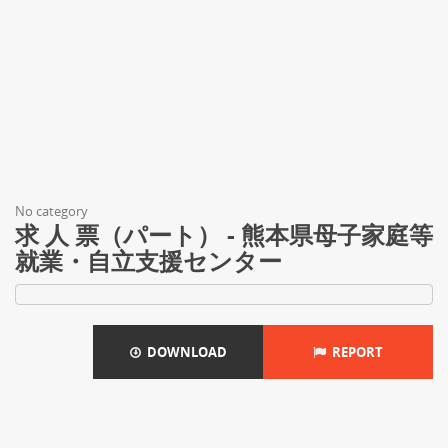
No category
求 人 票（パート） - 熊本県母子家庭等
就業・自立支援センター
DOWNLOAD
REPORT