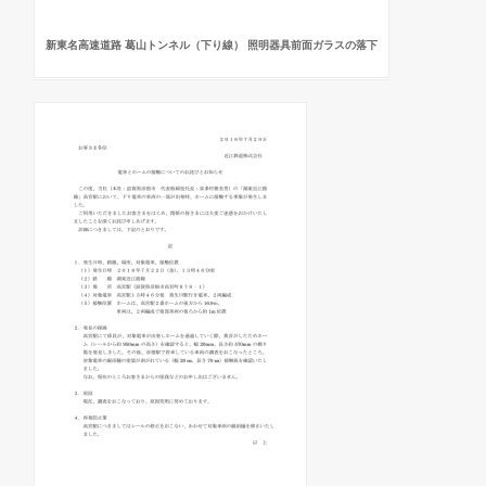
新東名高速道路 葛山トンネル（下り線） 照明器具前面ガラスの落下