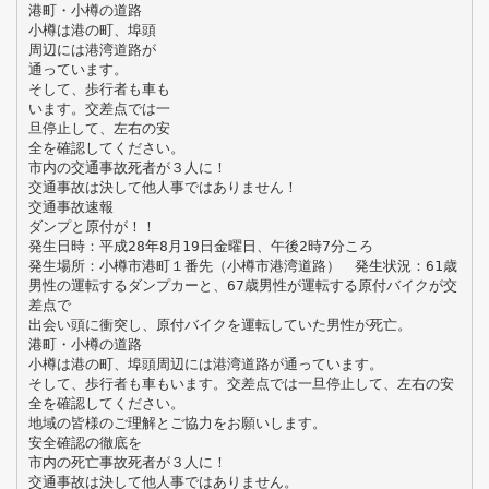
港町・小樽の道路
小樽は港の町、埠頭
周辺には港湾道路が
通っています。
そして、歩行者も車も
います。交差点では一
旦停止して、左右の安
全を確認してください。
市内の交通事故死者が３人に！
交通事故は決して他人事ではありません！
交通事故速報
ダンプと原付が！！
発生日時：平成28年8月19日金曜日、午後2時7分ころ
発生場所：小樽市港町１番先（小樽市港湾道路） 発生状況：61歳
男性の運転するダンプカーと、67歳男性が運転する原付バイクが交
差点で
出会い頭に衝突し、原付バイクを運転していた男性が死亡。
港町・小樽の道路
小樽は港の町、埠頭周辺には港湾道路が通っています。
そして、歩行者も車もいます。交差点では一旦停止して、左右の安
全を確認してください。
地域の皆様のご理解とご協力をお願いします。
安全確認の徹底を
市内の死亡事故死者が３人に！