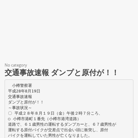
No category
交通事故速報 ダンプと原付が！！
小樽警察署
平成28年8月19日
交通事故速報
ダンプと原付が！！
～事故状況～
〇 平成２８年８月１９日（金）午後２時７分ころ、
○ 小樽市港町１番先（小樽市港湾道路）
道路で、６１歳男性の運転するダンプカーと、６７歳男性が
運転する原付バイクが交差点で出会い頭に衝突し、原付
バイクを運転していた男性が亡くなりました。