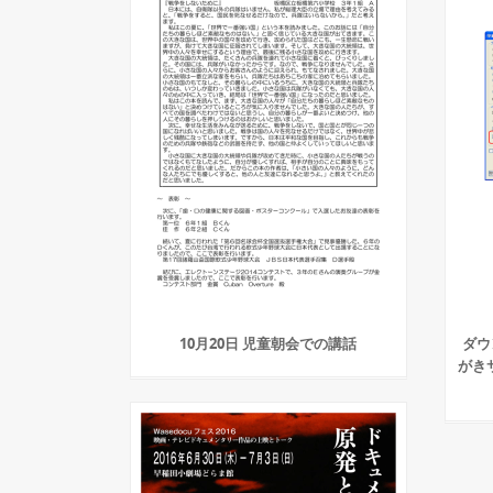
10月20日 児童朝会での講話
ダウ
がき