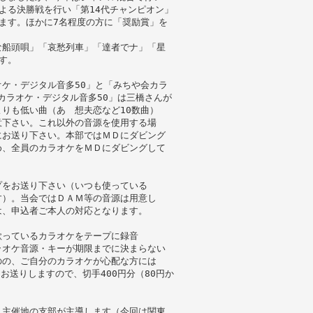
よる決勝戦を行い「第14代チャンピオン」
ます。ほかに7名程度の方に「奨励賞」を
な船頭唄」「哀愁列車」「達者でナ」「星
す。
ケ・デジタル音多50」と「みちや会カラ
カラオケ・デジタル音多50」は三橋さんが
りも低い曲（あゝ想夫恋など10数曲）
意下さい。これ以外の音源を使用する場
にお送り下さい。本部ではＭＤにダビング
め、全員のカラオケをＭＤにダビングして
プをお送り下さい（いつも使っている
す）。当会ではＤＡＭ等の音源は用意し
は、申込者ご本人の対応となります。
歌っているカラオケをテープに録音
ラオケ音源・キーが期限までに決まらない
のの、ご自分のカラオケが心配な方には
お送りしますので、切手400円分（80円か
り主催地の支部が主導します（今回は関東