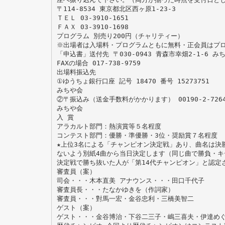
〒114-8534 東京都北区西ヶ原1-23-3
ＴＥＬ 03-3910-1651
ＦＡＸ 03-3910-1698
プログラム 別売り200円（チャリティー）
※出場者は入場料・プログラムともに無料・正会員はプ
「申込書」送付先 〒030-0943 青森市幸畑2-1-6 み
FAXの場合 017-738-9759
出場料振込先
①ゆうちょ銀行口座 記号 18470 番号 15273751
みちや会
②〒振込み（送金手数料がかかります） 00190-2-7264
みちや会
入 賞
アラカルト部門：熱演賞等５名程度
コンテスト部門：優勝・準優勝・3位・奨励賞７名程度
★上位3名による「チャンピオン決定戦」あり、曲名は決
ないよう別紙4曲から当日決定します（同じ曲で勝負・キ
決定戦で勝ち抜いた人が「第14代チャンピオン」と認定
審査員（案）
司会・・・木本直美 アナウンス・・・田口千代子
審査員長・・・たなかゆきを（作詞家）
審査員・・・對馬一宏・金谷忠利・三橋美智二
ゲスト（案）
ゲスト・・・金谷博治・下谷二三子・嶋三喜夫・伊達め