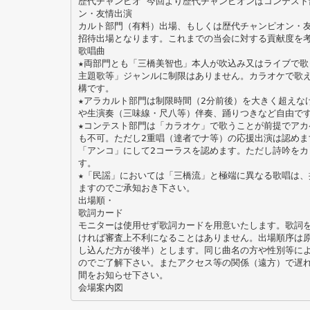
歴代チャンピオ 今回より歴代チャンピオンはコンテスト
ン・友情出演
カルト部門（有料）出場、もしくは歴代チャンピオン・
招待出場となります。これまでの当会に対する貢献度を
歌唱曲
★両部門とも「三橋美智也」本人が吹込み又はライブで歌
主題歌等」ジャンルに制限はありません。カラオケで歌
構です。
★アラカルト部門は制限時間（2分前後）を大きく超えな
や生演奏（三味線・尺八等）伴奏、踊りつきなど自由で
★コンテスト部門は「カラオケ」で歌うことが前提でアカ
も不可。ただし2重唱（達者でナ等）の応援出演は認めま
「アンコ」にして2コーラスを認めます。ただし詩吟をカ
す。
★「民謡」においては「三橋流」と極端に異なる歌唱は、
ますのでご承知おき下さい。
出場順・
歌詞カード
モニターは使用せず歌詞カードを用意いたします。歌詞
ければ審査上不利になることはありません。出場順序は
し込んだ方が後半）とします。同じ曲名の方や性別等に
のでご了解下さい。またアクセス等の関係（遠方）で遅
間をお知らせ下さい。