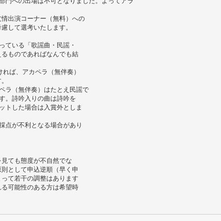
部門への出場は不可となりました。よってアラ
友情出演コーナー（無料）への
考慮して選考いたします。
っている「歌謡曲・民謡・
えるものであればなんでも結
ければ、アカペラ（無伴奏）
す。
ペラ（無伴奏）はたとえ民謡で
す。詩吟入りの曲は詩吟を
ットした場合は入賞外としま
採点が不利となる場合があり
を見ても態度が不自然でな
原則として申込逆順（早く申
よって若干の調整はあります
れる可能性のある方は希望時