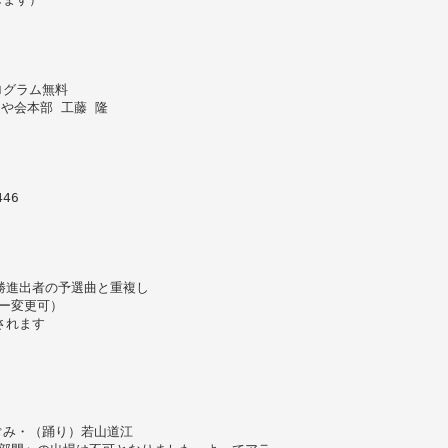
ログラム無料
ちや会本部 工藤 隆
46
勝進出者の予選曲と重複し
ー変更可）
されます
ぐみ・（踊り）若山道江