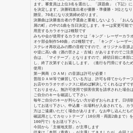
ます。審査員は上位3名を選出し、「課題曲」（下記）に
を決定します。決勝戦進出者が優勝・準優勝・3位となり
贈呈。70名になり次第締め切ります。
決勝曲は決勝進出者の予選曲と重複しないよう、「おん
屑の町」の中の1曲を当日決定します。キーは変更可能で
用意するカラオケは2種類です
みちや会が使用するカラオケは「キング・レーザーカラオ
オケ部会制作540曲」の2種類です。「キング・レーザー
ステレオ再吹込みの際の音程ですので、オリジナル音源よ
や逆に高い曲（酒の苦さよ・古城）がありますのでご注
合は、「マイテープ」となりますので、締切日前に本部
し、終了次第すぐお返しします。（進行を円滑にするた
使用）
第一興商（ＤＡＭ）の音源は許可が必要！
普段ＤＡＭ等で練習している方は、許可を得てからテー
お店やカラオケボックスに頼めば解決してくれるはずで
ておりません。無許可使用で損害倍賞を請求された場合
ご自分のキーを確認して下さい
毎年ご自分のキーが判らない方が必ずおられます。日頃
してお送り下さい。申込書・出場料が入金されても、カ
方はご遠慮いただく場合があります。なお申し込んだも
確認用としてカセットテープ（10分用・両面2曲まで）を
100円で）をお送り下さい。
今回から「主催地支部」が主導します
従来は「本部（青森）」が主導してきましたが、今回よ