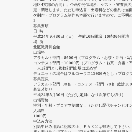
地区4支部の合同）。企画や開催場所、ゲスト・審査員の
定・調達します。ただし申込書・出場料などの集約は当
ケ制作・プログラム制作も本部で行いますので、ご不明
2
募集要項
日 時
平成24年9月30日（日） 午前10時開場 10時30分開演 
場 所
北区滝野川会館
出場料
アラカルト部門：8000円（プログラム・お茶・弁当・写
コンテスト部門：10000円（プログラム・お茶・弁当・
一人1部門とし複数部門出場は認めず
デュエットの場合はフルコーラス15000円とし（プログ
募集定員
アラカルト部門 30名 ・コンテスト部門 70名 総計10
募集〆切り
平成24年8月30日（ただし定員になり次第打ち切り）
出場資格
性別・年齢・プロアマ制限なし（ただし歴代チャンピオ
入場料
1000円
申込み方法
別紙申込み用紙に記載の上、ＦＡＸ又は郵送して下さい
座へ振り込んで下さい。（両方が揃った時点を受付日と