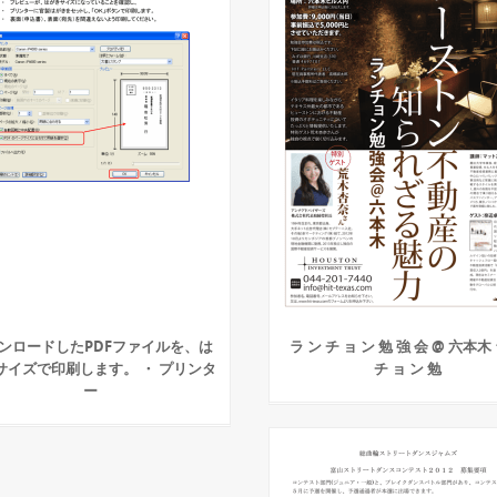
ンロードしたPDFファイルを、は
ラ ン チ ョ ン 勉 強 会 @ 六本木
サイズで印刷します。 ・ プリンタ
チ ョ ン 勉
ー