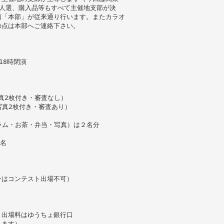
人選、購入品等もすべて主催地支部が決
面「本部」が従来通り行います。またカラオ
の点は本部へご連絡下さい。
18時閉演
真2枚付き・審査なし）
写真2枚付き・審査あり）
ラム・お茶・弁当・写真）は２名分
0名
ンはコンテスト出場不可）
。出場料はゆうちょ銀行口
します）