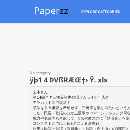
Paper
zz
EXPLORE CATEGORIES
No category
ÿþ1 4 ÞVßRÆŒ†› Ÿ. xls
山本さん
第14回全国三橋美智也歌唱（カラオケ）大会
アラカルト部門復活！
順位を争う審査を希望せず、三橋節を楽しみたいという
した。民謡・歌謡のほか主題歌やコマーシャルソング等な
現力や衣装等も考慮して、5名程度の方に「熱演賞」を贈
コンテスト部門は上位3名による決勝戦！
昨年は民謡・歌謡（課題曲）・歌謡（自由曲）の3部門と