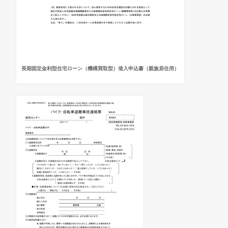
長期固定金利型住宅ローン（機構買取型）借入申込書（親族居住用）