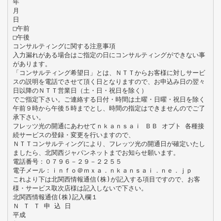
年
月
日
□午前
□午後
コンサルティングに関する注意事項
入力漏れがある場合はご指定の日にコンサルティングができない事
があります。
「コンサルティング希望日」とは、ＮＴＴからお客様に対しサービ
スの説明を電話でさせて頂く日となりますので、お申込み日の翌々
日以降のＮＴＴ営業日（土・日・祝日を除く）
でご指定下さい。ご連絡する日付・時間は土曜・日曜・祝日を除く
午前９時から午後５時までとし、時間の指定はできませんのでご了
承下さい。
フレッツ光の開通にあわせてｎｋａｎｓａｉ ＢＢ オプト 各種接
続サービスの登録・変更を行いますので、
ＮＴＴコンサルティングにより、フレッツ光の開通日が確定いたし
ましたら、北関西ジャパンネットまでお知らせ願います。
電話番号：０７９６－２９－２２５５
電子メール：ｉｎｆｏ＠ｍｘａ．ｎｋａｎｓａｉ．ｎｅ．ｊｐ
これより下は北関西情報通信(株)が記入する項目ですので、お客
様・サービス取次店様は記入しないで下さい。
北関西情報通信(株)記入欄１
Ｎ Ｔ Ｔ 申 込 日
平成