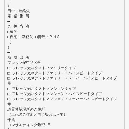
（
）
日中ご連絡先
電 話 番 号
―
ご 担 当 者
□家族
□自宅 □勤務先 □携帯・ＰＨＳ
（
）
―
所 属 部 署
フレッツ光申込区分
□ フレッツ光ネクストファミリータイプ
□ フレッツ光ネクストファミリー・ハイスピードタイプ
□ フレッツ光ネクストファミリー・スーパーハイスピードタイプ
隼
□ フレッツ光ネクストマンションタイプ
□ フレッツ光ネクストマンション・ハイスピードタイプ
□ フレッツ光ネクストマンション・スーパーハイスピードタイプ
隼
設置希望場所のご住所
（上記のご住所と同じ場合は不要）
平成
コンサルティング希望 日