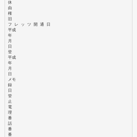
休
由
権
旧
フ レ ッ ツ 開 通 日
平成
年
月
日
登
平成
年
月
日
メモ
録
日
管
止
電
理
番
話
番
番