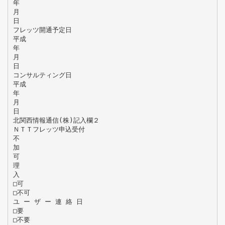
年
月
日
フレッツ開通予定日
平成
年
月
日
コンサルティング日
平成
年
月
日
北関西情報通信(株)記入欄２
ＮＴＴフレッツ申込受付
不
加
可
理
入
□可
□不可
ユ ー ザ ー 連 絡 日
□要
□不要