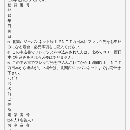
登 録 番 号
登
録
年
日
月
日
◎ 北関西ジャパンネット経由でＮＴＴ西日本にフレッツ光をお申込
みになる場合、必要事項をご記入ください。
◎ この申込書でフレッツ光を申込みされた方は、改めてＮＴＴ西日
本に申込みをされる必要はありません。
◎ この申込書でフレッツ光を申込みされてから１週間以上、ＮＴＴ
西日本から連絡がない場合は、北関西ジャパンネットまでお問合せ
下さい。
ﾌﾘｶﾞﾅ
お
名
前
ご
住
所
電 話 番 号
□本人(名義人)
お 申 込 者