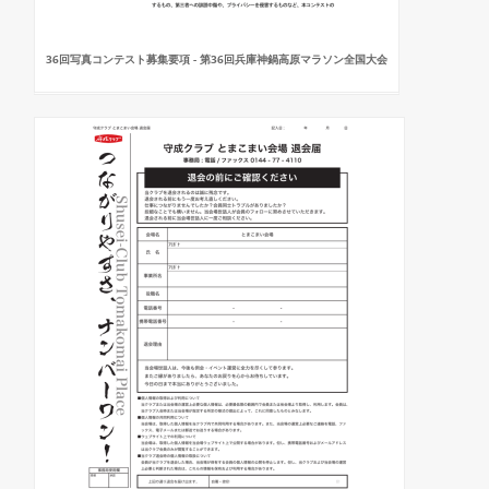
36回写真コンテスト募集要項 - 第36回兵庫神鍋高原マラソン全国大会