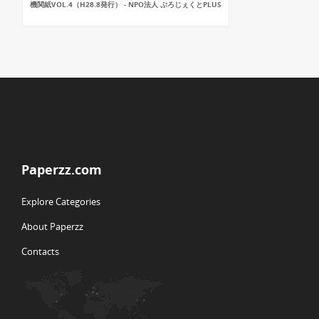
機関紙VOL.4（H28.8発行） - NPO法人 ぷろじぇくとPLUS
Paperzz.com
Explore Categories
About Paperzz
Contacts