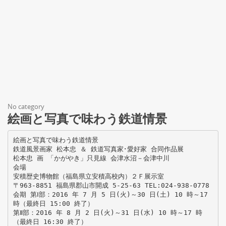
No category
絵画と写真で味わう鉄道情景
絵画と写真で味わう鉄道情景
鉄道風景画家 松本忠 ＆ 鉄道写真家･愛好家 合同作品展
松本忠 画 「かがやき」只見線 会津水沼－会津中川
会場
安積歴史博物館（福島県立安積高校内）２Ｆ展示室
〒963-8851 福島県郡山市開成 5-25-63 TEL:024-938-0778
会期 第Ⅰ部：2016 年 7 月 5 日(火)～30 日(土) 10 時～17
時（最終日 15:00 終了）
第Ⅱ部：2016 年 8 月 2 日(火)～31 日(水) 10 時～17 時
（最終日 16:30 終了）