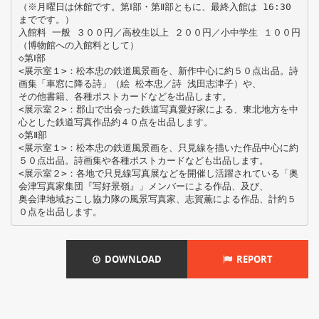
（※月曜日は休館です。第Ⅰ部・第Ⅱ部ともに、最終入館は 16:30
までです。）
入館料 一般 ３００円／高校生以上 ２００円／小中学生 １００円
（博物館への入館料として）
◇第Ⅰ部
<展示室１>：松本忠の鉄道風景画を、新作中心に約５０点出品。詩
画集「車窓に降る詩」（絵 松本忠／詩 浅田志津子）や、
その他書籍、各種ポストカードなどを出品します。
<展示室２>：郡山で出会った鉄道写真愛好家による、東北地方を中
心とした鉄道写真作品約４０点を出品します。
◇第Ⅱ部
<展示室１>：松本忠の鉄道風景画を、只見線を描いた作品中心に約
５０点出品。詩画集や各種ポストカードなども出品します。
<展示室２>：各地で只見線写真展などを開催し活躍されている「奥
会津写真家集団『写好景嶺』」メンバーによる作品、及び、
奥会津地域おこし協力隊の風景写真家、志賀薫による作品、計約５
DOWNLOAD
REPORT