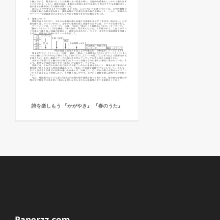
詩を楽しもう 『かがやき』 『春のうた』
Paperzz.com