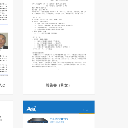
学ぶ
報告書（和文）