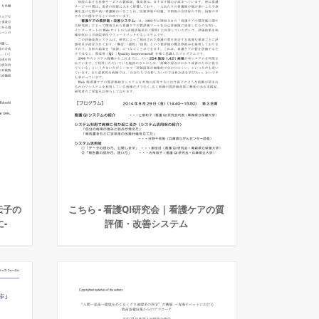
伝子の
こちら - 看護QI研究会｜看護ケアの質
-
評価・改善システム