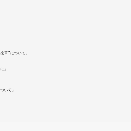
り改革”について」
めに」
について」