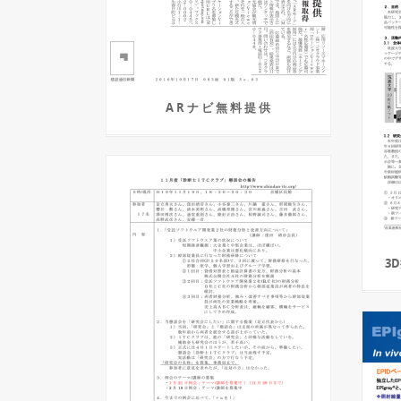
A R ナ ビ 無 料 提 供
3