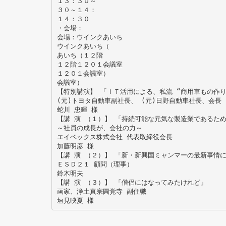
１３：３０～
３０～１４：
１４：３０
・会場：
会場：ウインクあいち
ウインクあいち（
あいち（１２階
１２階１２０１会議室
１２０１会議室）
会議室）
【特別講演】 「ＩＴ活用による、私流 “商用車もの作
(元)トヨタ自動車副社長、 (元)日野自動車社長、会長
蛇川 忠暉 様
【講 演 （１）】 「持続可能な元気な製造業であるた
～社員の成長が、会社の力～
エイベックス株式会社 代表取締役会長
加藤明彦 様
【講 演 （２）】 「新・新興国ミャンマーの最新事情
ＥＳＤ２１ 顧問（理事）
鈴木明夫
【講 演 （３）】 「僧侶にはなってみたけれど」
画家、浄土真宗圓覚寺 副住職