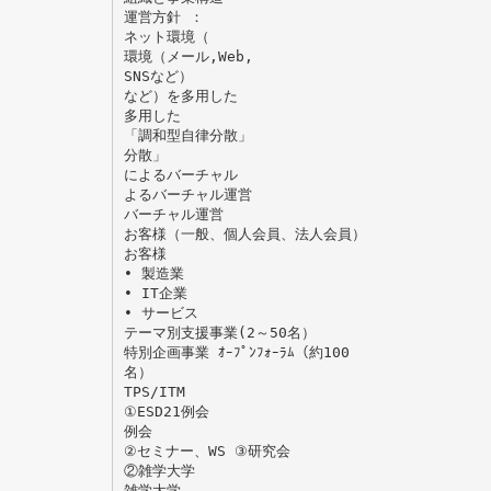
運営方針 ：
ネット環境（
環境（メール,Web,
SNSなど）
など）を多用した
多用した
「調和型自律分散」
分散」
によるバーチャル
よるバーチャル運営
バーチャル運営
お客様（一般、個人会員、法人会員）
お客様
• 製造業
• IT企業
• サービス
テーマ別支援事業(2～50名）
特別企画事業 ｵｰﾌﾟﾝﾌｫｰﾗﾑ（約100
名）
TPS/ITM
①ESD21例会
例会
②セミナー、WS ③研究会
②雑学大学
雑学大学