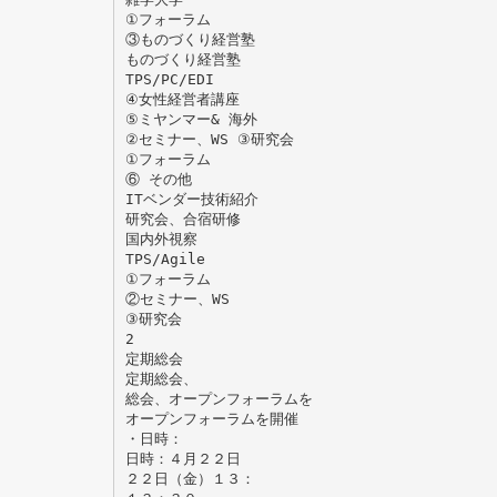
①フォーラム
③ものづくり経営塾
ものづくり経営塾
TPS/PC/EDI
④女性経営者講座
⑤ミヤンマー& 海外
②セミナー、WS ③研究会
①フォーラム
⑥ その他
ITベンダー技術紹介
研究会、合宿研修
国内外視察
TPS/Agile
①フォーラム
②セミナー、WS
③研究会
2
定期総会
定期総会、
総会、オープンフォーラムを
オープンフォーラムを開催
・日時：
日時：４月２２日
２２日（金）１３：