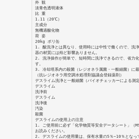
外 観
淡青色透明液体
比 重
1.11（20℃）
主成分
無機過酸化物
荷 姿
20kg ポリ缶
1. 酸洗浄とは異なり、使用時には中性で働くので、洗
器の材質には殆ど影響ありません。
2. 洗浄操作が簡単で、短時間に洗浄できるので、省力
す。
3. 冷却塔系内の殺菌（レジオネラ属菌・一般細菌）に
（抗レジオネラ用空調水処理剤協議会登録薬剤）
デスライム洗浄と一般細菌（バイオチェッカーによる測
デスライム
洗浄前
デスライム
洗浄後
汚染
殺菌
デスライムの使用上の注意
1. ご使用前に必ず「化学物質等安全データシート」（MS
お読みください。
2. デスライムの使用量は、保有水量の5％∼10％となっ