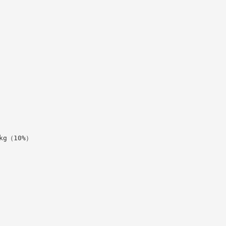
kg（10%）