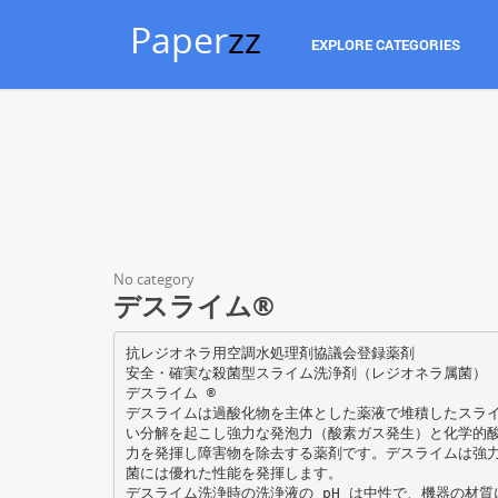
Paper
zz
EXPLORE CATEGORIES
No category
デスライム®
抗レジオネラ用空調水処理剤協議会登録薬剤
安全・確実な殺菌型スライム洗浄剤（レジオネラ属菌）
デスライム ®
デスライムは過酸化物を主体とした薬液で堆積したスラ
い分解を起こし強力な発泡力（酸素ガス発生）と化学的
力を発揮し障害物を除去する薬剤です。デスライムは強
菌には優れた性能を発揮します。
デスライム洗浄時の洗浄液の pH は中性で、機器の材