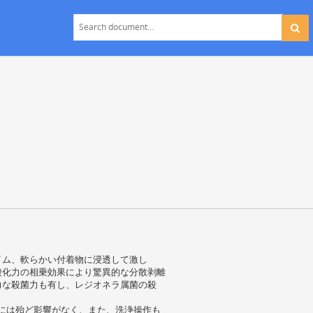
イム、軟らかい付着物に浸透して激し
酸化力の相乗効果により驚異的な分散剥離
力な殺菌力も有し、レジオネラ属菌の殺
質には殆ど影響がなく、また、洗浄操作も