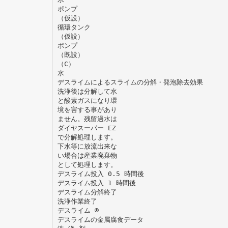
ポンプ
（仮設）
循環タンク
（仮設）
ポンプ
（既設）
（C）
水
デスライムによるスライムの分解・発泡除去効果
洗浄後は分解して水
と酸素ガスになり環
境を害する事があり
ません。残留過水は
ダイヤスーパー EZ
で分解処理します。
下水等に放流出来な
い場合は産業廃棄物
として処理します。
デスライム投入 0.5 時間後
デスライム投入 1 時間後
デスライム分解終了
洗浄作業終了
デスライム ®
デスライムの金属腐食データ