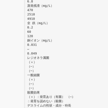
6.8
蒸発残渣（mg/L）
470
2510
4910
全 鉄（mg/L）
0.2
60
120
銅イオン（mg/L）
0.031
̶
0.049
レジオネラ属菌
（＋）
（−）
（−）
一般細菌
（＋）
（−）
（−）
殺菌効果
（＋）：発育あり（有菌） （−）
：発育を認めない（殺菌）
デスライムの性状・成分・特長