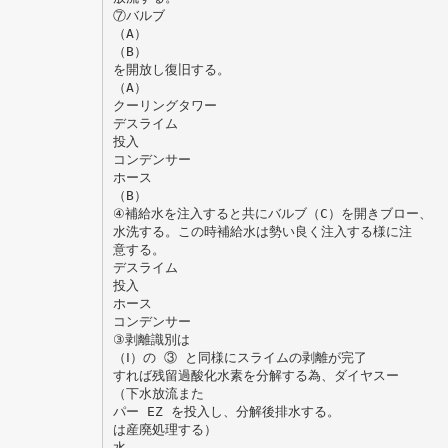
⑦バルブ
（A）
（B）
を開放し復旧する。
（A）
クーリングタワー
デスライム
投入
コンデンサー
ホース
（B）
④補給水を注入すると共にバルブ（C）を開きブロー、
水洗する。この時補給水は勢い良く注入する様に注
意する。
デスライム
投入
ホース
コンデンサー
③剥離識別は
（Ⅰ）の ③ と同様にスライムの剥離が完了
すれば残留過酸化水素を分解する為、ダイヤスー
（下水放流また
パー EZ を投入し、分解後排水する。
は産廃処理する）
水