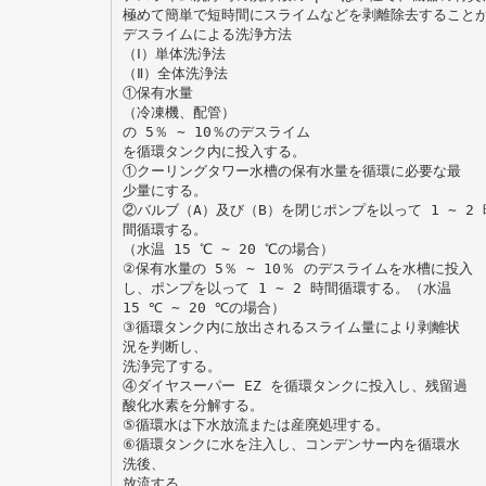
極めて簡単で短時間にスライムなどを剥離除去すること
デスライムによる洗浄方法
（Ⅰ）単体洗浄法
（Ⅱ）全体洗浄法
①保有水量
（冷凍機、配管）
の 5％ ∼ 10％のデスライム
を循環タンク内に投入する。
①クーリングタワー水槽の保有水量を循環に必要な最
少量にする。
②バルブ（A）及び（B）を閉じポンプを以って 1 ∼ 2 
間循環する。
（水温 15 ℃ ∼ 20 ℃の場合）
②保有水量の 5％ ∼ 10％ のデスライムを水槽に投入
し、ポンプを以って 1 ∼ 2 時間循環する。（水温
15 ℃ ∼ 20 ℃の場合）
③循環タンク内に放出されるスライム量により剥離状
況を判断し、
洗浄完了する。
④ダイヤスーパー EZ を循環タンクに投入し、残留過
酸化水素を分解する。
⑤循環水は下水放流または産廃処理する。
⑥循環タンクに水を注入し、コンデンサー内を循環水
洗後、
放流する。