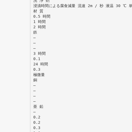
洗 浄 剤
浸漬時間による腐食減量 流速 2m / 秒 液温 30 ℃ 単位
材 質
0.5 時間
1 時間
2 時間
鉄
̶
̶
̶
3 時間
0.1
24 時間
0.3
極微量
銅
̶
̶
̶
̶
亜 鉛
̶
0.2
0.2
0.3