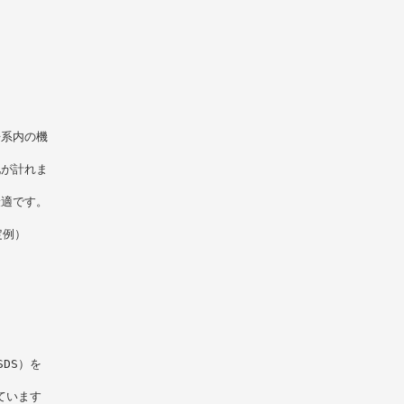
浄系内の機
化が計れま
最適です。
定例）
DS）を
ています