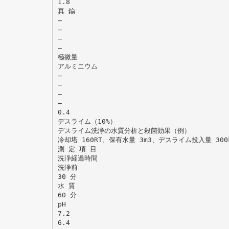
1.8
真 鍮
̶
̶
̶
̶
極微量
アルミニウム
̶
̶
̶
̶
0.4
デスライム（10%）
デスライム洗浄の水質分析と殺菌効果（例）
冷却塔 160RT、保有水量 3m3、デスライム投入量 300
測 定 項 目
洗浄経過時間
洗浄前
30 分
水 質
60 分
pH
7.2
6.4