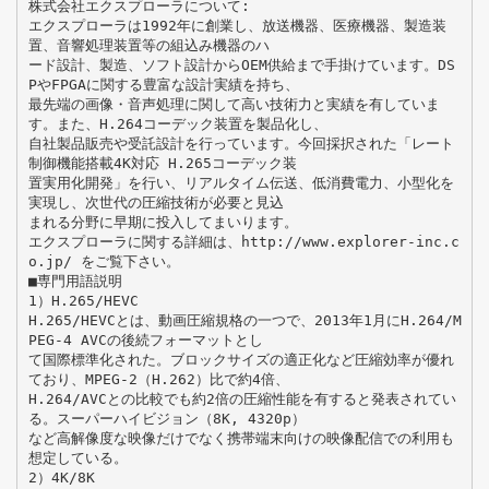
株式会社エクスプローラについて:
エクスプローラは1992年に創業し、放送機器、医療機器、製造装
置、音響処理装置等の組込み機器のハ
ード設計、製造、ソフト設計からOEM供給まで手掛けています。DS
PやFPGAに関する豊富な設計実績を持ち、
最先端の画像・音声処理に関して高い技術力と実績を有していま
す。また、H.264コーデック装置を製品化し、
自社製品販売や受託設計を行っています。今回採択された「レート
制御機能搭載4K対応 H.265コーデック装
置実用化開発」を行い、リアルタイム伝送、低消費電力、小型化を
実現し、次世代の圧縮技術が必要と見込
まれる分野に早期に投入してまいります。
エクスプローラに関する詳細は、http://www.explorer-inc.c
o.jp/ をご覧下さい。
■専門用語説明
1）H.265/HEVC
H.265/HEVCとは、動画圧縮規格の一つで、2013年1月にH.264/M
PEG-4 AVCの後続フォーマットとし
て国際標準化された。ブロックサイズの適正化など圧縮効率が優れ
ており、MPEG-2（H.262）比で約4倍、
H.264/AVCとの比較でも約2倍の圧縮性能を有すると発表されてい
る。スーパーハイビジョン（8K, 4320p）
など高解像度な映像だけでなく携帯端末向けの映像配信での利用も
想定している。
2）4K/8K