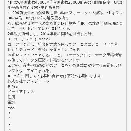
4Kは水平画素数4,000×垂直画素数2,000前後の画面解像度、8Kは
水平画素数8,000×垂直画素数
4,000前後の画面解像度を持つ動画フォーマットの総称。4Kはフル
HDの4倍、8Kは16倍の解像度を有す
る。総務省は次世代の高画質テレビ規格「4K」の放送開始時期につ
いて、当初予定していた2016年から
2年程度前倒しし、2014年夏の開始を目指す方針。
3）コーデック（Codec）
コーデックとは、符号化方式を使ってデータのエンコード（符号
化）とデコード（復号）を双方向にできる
装置やソフトウェアなどのこと。コーデックには、データ圧縮機能
を使ってデータを圧縮・伸張するソフトウ
ェアや、音声や動画などのデータを別の形式に変換する装置および
ソフトウェアが含まれる。
■この件に関してのお問い合わせは下記へお願いします。
株式会社エクスプローラ
担当者
メールアドレス
住所
電話
FAX
：
：
：
：