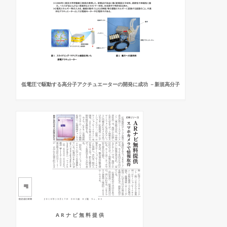
低電圧で駆動する高分子アクチュエーターの開発に成功 －新規高分子
A R ナ ビ 無 料 提 供