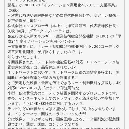
開発」が NEDO の「イノベーション実用化ベンチャー支援事業」
に採択
～次世代放送や遠隔医療などの次世代医療分野で、安定した映像・
音声伝送が可能に～
株式会社エクスプローラ（本社：北海道函館市、代表取締役社長：
矢吹 尚秀、以下エクスプローラ）は、
独立行政法人新エネルギー・産業技術総合開発機構（NEDO）の「平
成24年度イノベーション実用化ベンチャ
ー支援事業」に、「レート制御機能搭載4K対応 H.265コーデック
装置実用化開発」が採択されましたので、お
知らせいたします。
今回採択された「レート制御機能搭載4K対応 H.265コーデック装
置実用化開発」は、品質保証されないIP
ネットワーク下において、ネットワーク回線の混雑度を検出し、無
瞬断に画像圧縮率と伝送方法を制御するこ
とで安定した映像・音声を伝送できるレート制御機能を搭載し、4K
対応H.265/HEVC方式のライブ伝送可能な
小型・低消費電力のコーデック装置を開発するプロジェクトです。
昨今、インターネット上でのトラフィックが急速な勢いで増加して
います。さらに4K/8K映像に対応するカメラ、
テレビなどの画像サイズは大型化しており、実用化も進んでいま
す。インターネット回線のトラフィックの大部
分は映像データと考えられ、画像圧縮によるデータ量削減が緊急課
題であり、通信、医療、コンテンツなど映