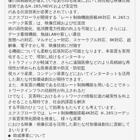
像の高精細化が進んでいるあらゆる産業において高性能な映像圧縮
技術であるH.265/HEVCおよび安定性
のある伝送技術が必要とされています。
エクスプローラが開発する「レート制御機能搭載4K対応 H.265コ
ーデック装置」は、映像圧縮および伝送技
術の高性能化、低消費電力性能の向上を可能とします。さらには、
データ蓄積機能、無線LANや新しい通信
形態への対応、マルチビュー対応、スケーラブル対応、8K対応、超
解像、電子すかし等、映像技術に付随す
る機能についても柔軟な拡張対応が可能となります。本装置を実用
化することで、増加し続けるインターネッ
トトラフィックが軽減でき、さらに遠隔医療などのより高精細な再
現性が求められる医療産業や防災・防犯監
視カメラ産業、コンテンツ産業などにおいてインターネットを活用
した新たな付加価値創出が期待できます。
また、本装置の機能である伝送レート制御機能を用いることでネッ
トワークインフラの信頼性が向上されるだ
けでなく、災害時におけるネットワークの情報伝達の確実性を向上
させることも期待でき、社会的課題を解決
する手段のひとつとして効果をもたらすとも考えています。
エクスプローラでは、レート制御機能搭載4K対応 H.265コーデッ
ク装置実用化開発を推進し、様々な産業
における映像・画像伝送を活用した新たな付加価値創出に貢献して
まいります。
● 助成事業について