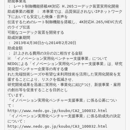
助成事業名
： レート制御機能搭載4K対応 H.265コーデック装置実用化開発
助成事業の概要 ： 本事業では、品質保証されないIPネットワーク
下においても安定した映像・音声を
伝送するためのレート制御機能を搭載し、4K対応H.265/HEVC方式
のライブ伝送
可能なコーデック装置を開発する
助成対象期間
： 2013年4月30日から2014年2月20日
助成金額
： 計上される費用の3分の2に相当する金額
※ 「イノベーション実用化ベンチャー支援事業」について
NEDOによる「イノベーション実用化ベンチャー支援事業」は、研究
開発型ベンチャー企業等の有する優
れた先端技術シーズや有望な未利用技術を活用した実用化開発を支
援することにより、リスクを低減させ、
研究開発成果を迅速に実用化・事業化に結びつけ、新規事業・雇用
の創出等を促進することを目的とし
ています。
「イノベーション実用化ベンチャー支援事業」に係る公募につい
て：
http://www.nedo.go.jp/koubo/CA2_100032.html
「イノベーション実用化ベンチャー支援事業」に係る助成先の決定
について：
http://www.nedo.go.jp/koubo/CA3_100032.html