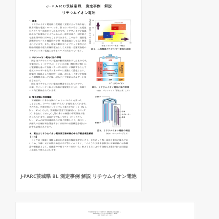
J-PARC茨城県 BL 測定事例 解説 リチウムイオン電池