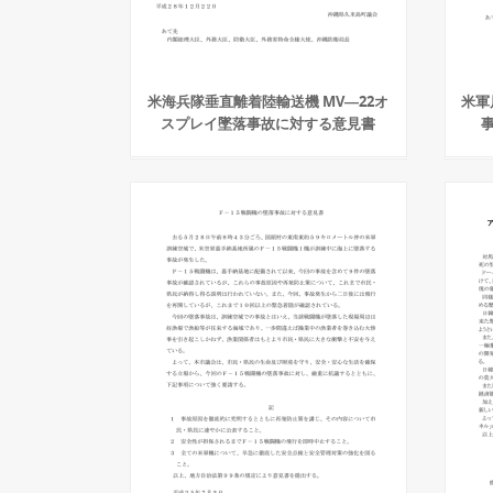
米海兵隊垂直離着陸輸送機 MV―22オ
米軍
スプレイ墜落事故に対する意見書
事