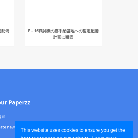
定配備
F－16戦闘機の嘉手納基地への暫定配備
計画に断固
our Paperzz
 in
eate new account
This website uses cookies to ensure you get the