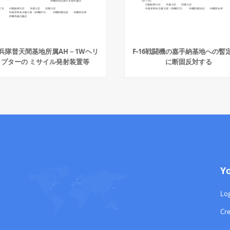
兵隊普天間基地所属AH－1Wヘリ
F-16戦闘機の嘉手納基地への暫
コプターの ミサイル発射装置等
に断固反対する
Y
Log
Cr