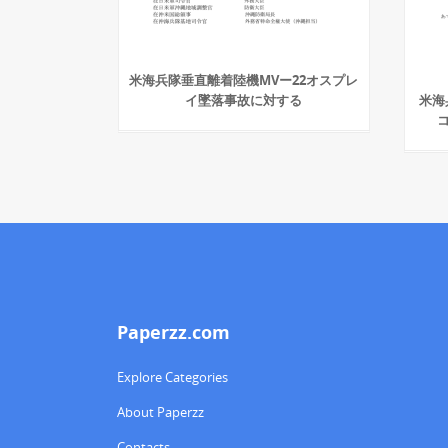
米海兵隊垂直離着陸機MVー22オスプレ
イ墜落事故に対する
米海
Paperzz.com
Explore Categories
About Paperzz
Contacts