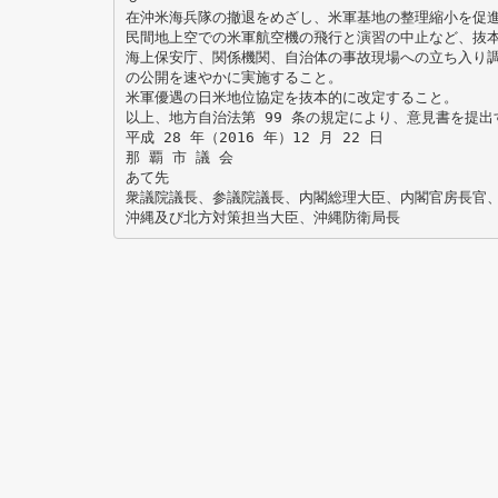
在沖米海兵隊の撤退をめざし、米軍基地の整理縮小を促
民間地上空での米軍航空機の飛行と演習の中止など、抜
海上保安庁、関係機関、自治体の事故現場への立ち入り
の公開を速やかに実施すること。
米軍優遇の日米地位協定を抜本的に改定すること。
以上、地方自治法第 99 条の規定により、意見書を提出
平成 28 年（2016 年）12 月 22 日
那 覇 市 議 会
あて先
衆議院議長、参議院議長、内閣総理大臣、内閣官房長官