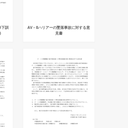
降下訓
AV－8ハリアーの墜落事故に対する意
)
見書