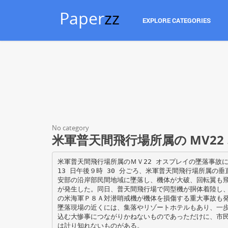
Paper
zz
EXPLORE CATEGORIES
No category
米軍普天間飛行場所属の MV2
米軍普天間飛行場所属のＭＶ22 オスプレイの墜落事故
13 日午後９時 30 分ごろ、米軍普天間飛行場所属の垂
安部の沿岸部民間地域に墜落し、機体が大破、回転翼も
が発生した。同日、普天間飛行場で同型機が胴体着陸し、
の米海軍Ｐ８Ａ対潜哨戒機が機体を損傷する重大事故も
墜落現場の近くには、集落やリゾートホテルもあり、一
込む大惨事につながりかねないものであっただけに、市
は計り知れないものがある。