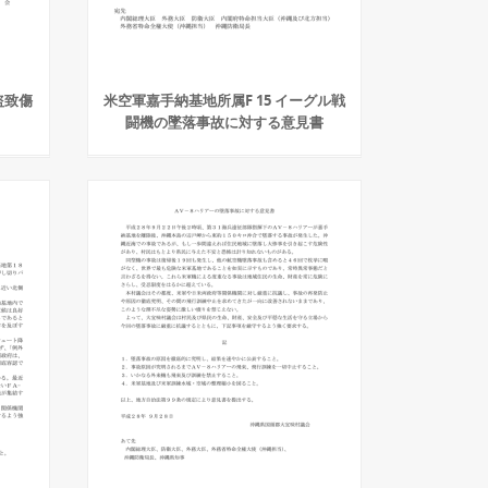
盗致傷
米空軍嘉手納基地所属F 15 イーグル戦
闘機の墜落事故に対する意見書