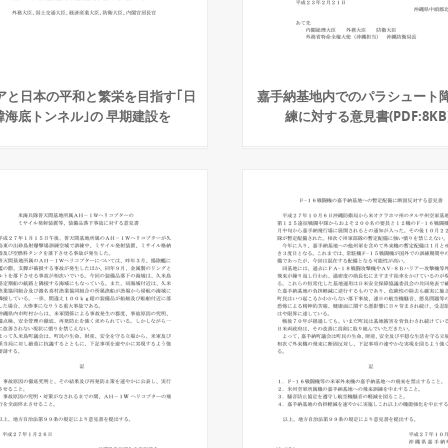
アと日本の平和と繁栄を目指す｢日
嘉手納基地内でのパラシュート
韓海底トンネル｣の 早期建設を
練に対する意見書(PDF:8KB