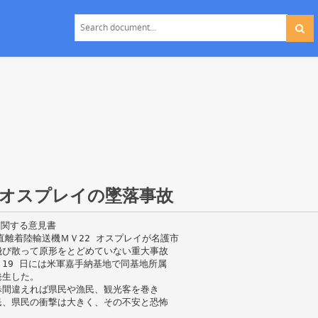
2 オスプレイの墜落事故
に関する意見書
直離着陸輸送機ＭＶ22 オスプレイが名護市
飛び散って原形をとどめていない重大事故
19 日には米軍嘉手納基地で同基地所属
発生した。
歩間違えれば県民や漁民、観光客を巻き
民、県民の衝撃は大きく、その不安と恐怖