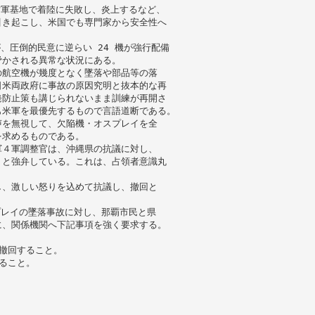
空軍基地で着陸に失敗し、炎上するなど、
引き起こし、米国でも専門家から安全性へ
、圧倒的民意に逆らい 24 機が強行配備
脅かされる異常な状況にある。
の航空機が幾度となく墜落や部品等の落
日米両政府に事故の原因究明と抜本的な再
発防止策も講じられないまま訓練が再開さ
も米軍を最優先するもので言語道断である。
声を無視して、欠陥機・オスプレイを全
を求めるものである。
軍４軍調整官は、沖縄県の抗議に対し、
」と強弁している。これは、占領者意識丸
し、激しい怒りを込めて抗議し、撤回と
プレイの墜落事故に対し、那覇市民と県
に、関係機関へ下記事項を強く要求する。
撤回すること。
ること。