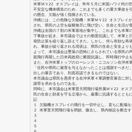
米軍ＭＶ22 オスプレイは、昨年５月に米国ハワイ州の
不安定な機体構造のため、これまでも多くの重大事故を
の懸念、欠陥が強く指摘されている。
沖縄には、この危険な欠陥機・米軍ＭＶ22 オスプレイが
され、県民の上空を縦横無尽に飛び交い、生命と生活が
沖縄は全国の７割の米軍基地が集中し、これまでも米軍
下事故が起き、本市議会ではその都度抗議して、米軍と
発防止策を繰り返し訴えてきた。しかし、何ら有効な再
れ、事故が繰り返される現状は、県民の生命と安全より
よって、本市議会は墜落の恐怖にさらされている県民の
面飛行再開した日米両政府に断固抗議し、即時飛行中止
また、在沖米軍トップのローレンス・ニコルソン在沖米
「住民や県民に被害を与えなかったことは感謝すべきだ
出しの暴言であり、到底容認できるものではない。
本市議会は県民を愚弄する在沖米軍４軍調整官暴言に対
謝罪を求めるものである。
同時に、本市議会は米軍普天間飛行場所属ＭＶ22 オス
民の生命と財産を守る立場から、厳重に抗議するととも
記
１ 欠陥機オスプレイの飛行を一切中止し、直ちに配備を
２ 米軍普天間飛行場を閉鎖、撤去し、県内移設を断念す
３
４
５
６