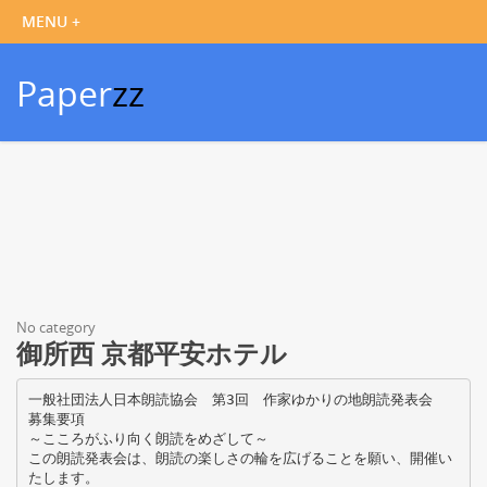
Paper
zz
No category
御所西 京都平安ホテル
一般社団法人日本朗読協会 第3回 作家ゆかりの地朗読発表会
募集要項
～こころがふり向く朗読をめざして～
この朗読発表会は、朗読の楽しさの輪を広げることを願い、開催い
たします。