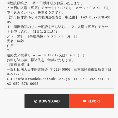
⑤朗読原稿は、5月１日以降順次お届いたします。
＊当日の入場（客席）チケットについても、メール・ＦＡＸにてお
申し込みください。先着６０名です。
【第３回作家ゆかりの地朗読発表会 申込書】 FAX 059-378-00
05
１．源氏物語のリレー朗読を申し込む。 2．入場（客席）チケッ
トを申し込む。（1又は２に○印）
／（ 才） （事務局欄）２０１５年 月 日
氏名／年齢
住所
〒
連絡先／携帯可 ― ― ﾒｰﾙｱﾄﾞﾚｽ又はＦａｘ（ ）
お申し込み後、振込先をご連絡いたします。
（事務局欄）№
一般社団法人日本朗読協会 〒513‐0806 三重県鈴鹿市算所３丁目
9-51-701
ﾒｰﾙ：info＠roudokudaisuki.or.jp TEL 059-392-7710 F
DOWNLOAD
REPORT