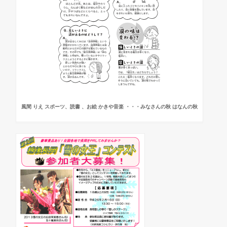
風間 りえ スポーツ、読書 、お絵 かきや音楽 ・・・みなさんの秋 はなんの秋