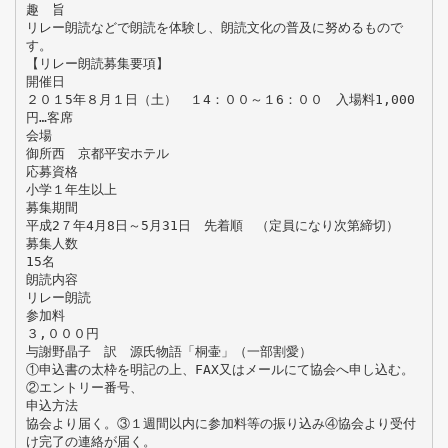
趣 旨
リレー朗読などで朗読を体験し、朗読文化の普及に努めるもので
す。
【リレー朗読募集要項】
開催日
２０１5年８月１日（土） １4：００～１6：００ 入場料1,000
円…客席
会場
御所西 京都平安ホテル
応募資格
小学１年生以上
募集期間
平成2７年4月8日～5月31日 先着順 （定員になり次第締切）
募集人数
15名
朗読内容
リレー朗読
参加料
３,０００円
与謝野晶子 訳 源氏物語「桐壷」（一部割愛）
①申込書の太枠を明記の上、FAX又はメールにて協会へ申し込む。
②エントリー番号、
申込方法
協会より届く。③１週間以内に参加料等の振り込み④協会より受付
け完了の連絡が届く。