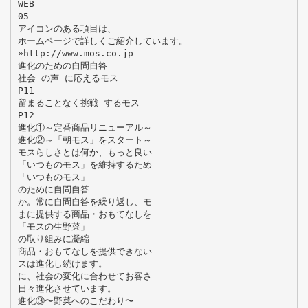
WEB
05
アイコンのある項目は、
ホームページで詳しくご紹介しています。
»http://www.mos.co.jp
進化のための自問自答
社会 の声 に応えるモス
P11
留まることなく挑戦 するモス
P12
進化①～定番商品リニューアル～
進化②～「朝モス」をスタート～
モスらしさとは何か、もっと良い
「いつものモス」を維持するため
「いつものモス」
のために自問自答
か。常に自問自答を繰り返し、モ
まに提供する商品・おもてなしを
「モスの生野菜」
の取り組みに凝縮
商品・おもてなしを提供できない
スは進化し続けます。
に、社会の変化に合わせてお客さ
日々進化させています。
進化③〜野菜へのこだわり〜