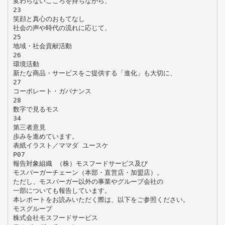
変わらないこころを持ちながら、
23
笑顔と真心のおもてなし
社会の声や時代の流れに応じて、
25
地域・社会貢献活動
26
環境活動
新たな商品・サービスをご提供する「進化」も大切に、
27
コーポレート・ガバナンス
28
数字で見るモス
34
第三者意見
歩みを進めています。
表紙イラスト／ママダ ユースケ
P07
報告対象組織 （株）モスフードサービス及び
モスバーガーチェーン（本部・直営店・加盟店）。
ただし、モスバーガー以外の事業やグループ会社の
一部についても報告しています。
本レポートをお読みいただく際は、以下をご参照ください。
モスグループ
株式会社モスフードサービス