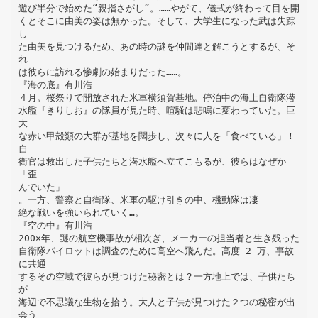
遊び半分で始めた“親指さがし”。……やがて、儀式が終わって目を開
くとそこに由美の姿は無かった。そして、大学生になった武は失踪
し
た由美を見つけるため、あの時の謎を仲間達と解こうとするが、そ
れ
は彼らに訪れる惨劇の始まりだった……。
『海の底』有川浩
４月。桜祭りで開放された米軍横須賀基地。停泊中の海上自衛隊潜
水艦『きりしお』の隊員が見た時、喧騒は悲鳴に変わっていた。巨
大
な赤い甲殻類の大群が基地を闊歩し、次々に人を「食べている」！
自
衛官は救出した子供たちと潜水艦へ立てこもるが、彼らはなぜか
「歪
んでいた」
。一方、警察と自衛隊、米軍の駆け引きの中、機動隊は凄
絶な戦いを強いられていく…。
『空の中』有川浩
200×年、謎の航空機事故が相次ぎ、メーカーの担当者と生き残った
自衛隊パイロットは調査のために高空へ飛んだ。高度 2 万、事故
に共通
するその空域で彼らが見つけた秘密とは？一方地上では、子供たち
が
海辺で不思議な生物を拾う。大人と子供が見つけた２つの秘密が出
会う