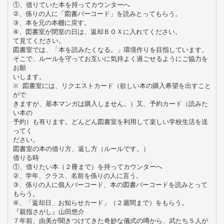
①、借りていた本を持ってカウンターへ
②、係りの人に「図書バーコード」を読みとってもらう。
③、本を元の本棚に戻す。
④、図書室が閉室の日は、返却ＢＯＸに入れてください。
て見てください。
図書室では、「本を読みたくなる。」環境作りを目指しています。
そこで、ルールを守ってお互いに気持よく過ごせるようにご協力を
お願
いします。
※ 図書室には、リクエストカード（欲しい本の購入希望を出すこと
がで
きますが、基本マンガは購入しません。）又、予約カード（読みた
い本の
予約）も有ります。どんどん図書室を利用して楽しい学校生活を送
ってく
ださい。
図書室の本の借り方、返し方（ルールです。）
借りる時
①、借りたい本（２冊まで）を持ってカウンターへ
②、学年、クラス、名前を係りの人に言う。
③、係りの人に個人バーコード、本の図書バーコードを読みとって
もらう。
④、「返却日、お知らせカード」（２週間まで）をもらう。
『親指さがし』山田悠介
７年前、由美が聞きつけてきた奇妙な儀式の噂から、武たち５人が