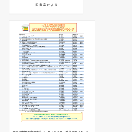
図 書 室 だ よ り