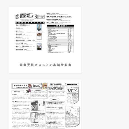
図 書 委 員 オ ス ス メ の 本 新 着 図 書