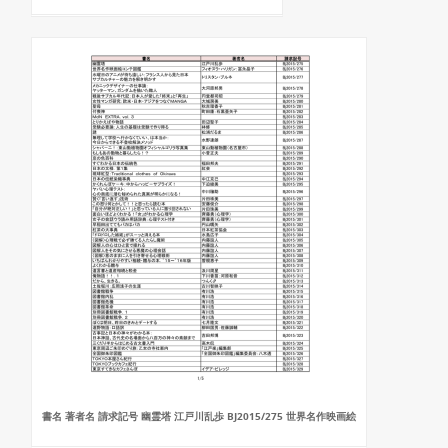
書名 著者名 請求記号 幽霊塔 江戸川乱歩 BJ2015/275 世界名作映画絵