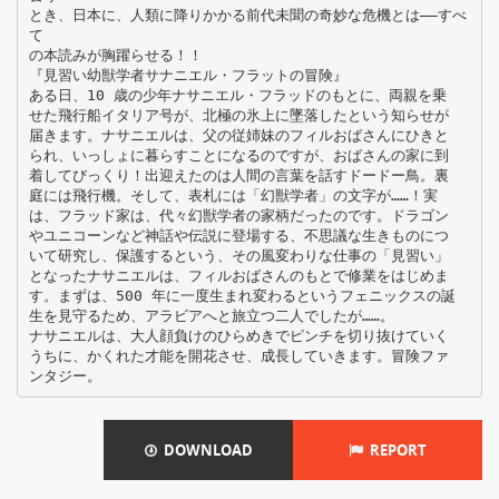
とき、日本に、人類に降りかかる前代未聞の奇妙な危機とは――すべ
て
の本読みが胸躍らせる！！
『見習い幼獣学者サナニエル・フラットの冒険』
ある日、10 歳の少年ナサニエル・フラッドのもとに、両親を乗
せた飛行船イタリア号が、北極の氷上に墜落したという知らせが
届きます。ナサニエルは、父の従姉妹のフィルおばさんにひきと
られ、いっしょに暮らすことになるのですが、おばさんの家に到
着してびっくり！出迎えたのは人間の言葉を話すドードー鳥。裏
庭には飛行機。そして、表札には「幻獣学者」の文字が……！実
は、フラッド家は、代々幻獣学者の家柄だったのです。ドラゴン
やユニコーンなど神話や伝説に登場する、不思議な生きものにつ
いて研究し、保護するという、その風変わりな仕事の「見習い」
となったナサニエルは、フィルおばさんのもとで修業をはじめま
す。まずは、500 年に一度生まれ変わるというフェニックスの誕
生を見守るため、アラビアへと旅立つ二人でしたが……。
ナサニエルは、大人顔負けのひらめきでピンチを切り抜けていく
うちに、かくれた才能を開花させ、成長していきます。冒険ファ
DOWNLOAD
REPORT