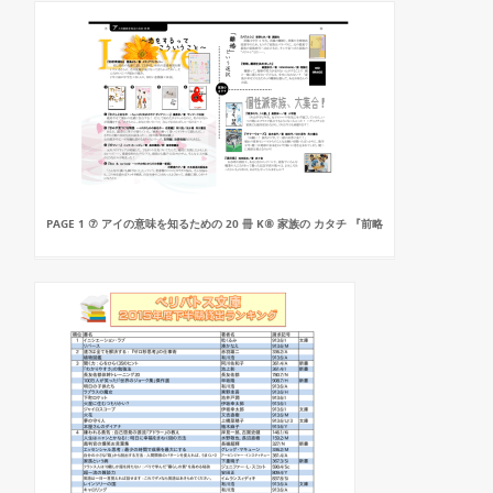
PAGE 1 ⑦ アイの意味を知るための 20 冊 K⑧ 家族の カタチ 『前略