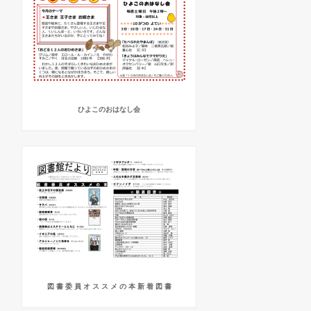
ひよこのおはなし会
図 書 委 員 オ ス ス メ の 本 新 着 図 書