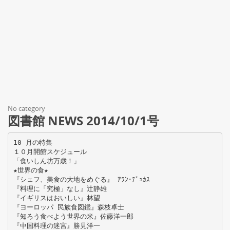
No category
図書館 NEWS 2014/10/1号
10 月の特集
１０月開館スケジュール
「食いしん坊万歳！」
★世界の食★
『シェフ、美食の大地をめぐる』 ｱﾗﾝ･ﾃﾞｭｶｽ
『料理に「究極」なし』辻静雄
『イギリスはおいしい』林望
『ヨーロッパ 民族食図鑑』森枝卓士
『知ろう食べよう世界の米』佐藤洋一郎
『中国料理の迷宮』勝見洋一