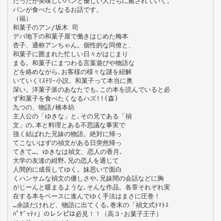
だったが美味しいパンと優しい人たちに癒されていく。
パンが食べたくなるお話です。
（福）
和菓子のアン/坂木 司
デパ地下の和菓子屋で働きはじめた梅本
杏子、通称アンちゃん。個性的な同僚と、
和菓子に囲まれた忙しい日々がはじまり
まる。和菓子にまつわる言葉遊びや物語な
どを絡めながら､お客様の様々な謎を紐解
いていくﾐｽﾃﾘｰ小説。和菓子って本当に奥
深い。洋菓子派のあなたでも､この本を読んでいると必
ず和菓子を食べたくなるハズ!!(森)
九つの、物語/橋本紡
主人公の「ゆきな」と､その兄である「禎
文」の､本と料理とある不思議な事実で
強く結ばれた兄妹の物語。絶対に帰っ
てこないはずの禎文がある日突然帰っ
てきて…。ゆきなは禎文、恋人の香月､
大学の友達の紺野､兄の恋人を通じて
人間的に成長してゆく。妹思いで面白
くハンサムな禎文の優しさや､兄妹間の会話などに胸
がじーんと暖まるような､そんな作品。各章それぞれ実
在する本をベースに進んでゆく手法はまさに圧巻！
…余談だけれど、物語に出てくる､巻末の「禎文式ﾄﾏﾄｽ
ﾊﾟｹﾞｯﾃｨ」のレシピは必見！！（高３･お菓子王子）