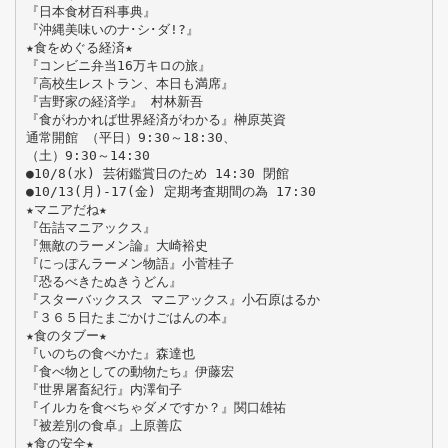
『日本食材百科事典』
『沖縄美味いのナ･シ･ダ!?』
★食をめぐる経済★
『コンビニ弁当16万キロの旅』
『高校生レストラン、本日も満席』
『吉野家の経済学』 村林新吾
『食がわかれば世界経済がわかる』榊原英資
通常開館 （平日）9:30～18:30、
（土）9:30～14:30
●10/8(水) 芸術鑑賞日のため 14:30 閉館
●10/13(月)-17(金) 定期考査期間の為 17:30
★マニアだね★
『缶詰マニアックス』
『無敵のラーメン論』大崎裕史
『にっぽんラーメン物語』小菅桂子
『恐るべきたぬきうどん』
『スターバックスス マニアックス』小石原はるか
『３６５日たまごかけごはんの本』
★食のタブー★
『いのちの食べかた』森達也
『食べ物としての動物たち』伊藤宏
『世界屠畜紀行』内澤旬子
『イルカを食べちゃダメですか？』関口雄祐
『被差別の食卓』上原善広
★食の安全★