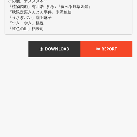
その他、オススメ本･･･
『植物図鑑』有川浩 参考:『食べる野草図鑑』
『秋限定栗きんとん事件』米沢穂信
『うさぎパン』瀧羽麻子
『すき・やき』楊逸
DOWNLOAD
REPORT