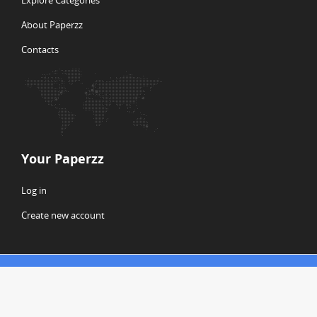
Explore Categories
About Paperzz
Contacts
Your Paperzz
Log in
Create new account
© Copyright 2026 Paperzz
ABOUT PAPERZZ
DMCA / GDPR
REPORT