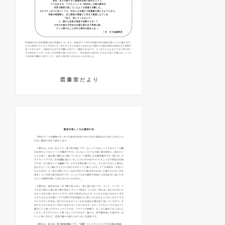
図 書 室 だ よ り