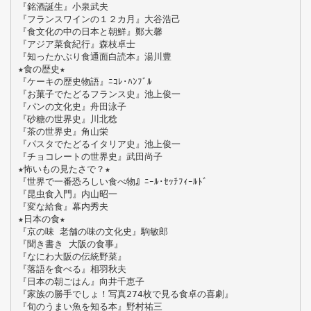
『銘酒誕生』小泉武夫
『フランスワインの１２カ月』大谷浩己
『食文化の中の日本と朝鮮』鄭大馨
『アジア菜食紀行』森枝卓士
『知ったかぶり食通面白読本』湯川豊
★食の歴史★
『ケーキの歴史物語』ﾆｺﾚ･ﾊﾝﾌﾞﾙ
『お菓子でたどるフランス史』池上俊一
『パンの文化史』舟田泳子
『砂糖の世界史』川北稔
『茶の世界史』角山栄
『パスタでたどるイタリア史』池上俊一
『チョコレートの世界史』武田尚子
★怖いもの見たさで？★
『世界で一番恐ろしい食べ物』ﾆｰﾙ･ｾｯﾁﾌｨｰﾙﾄﾞ
『昆虫食入門』内山昭一
『変な給食』幕内秀夫
★日本の食★
『京の味 老舗の味の文化史』駒敏郎
『聞き書き 大阪の食事』
『なにわ大阪の伝統野菜』
『落語を食べる』相羽秋夫
『日本の朝ごはん』向井千恵子
『家族の勝手でしょ！写真274枚で見る食卓の喜劇』
『旬のうまい魚を知る本』野村祐三