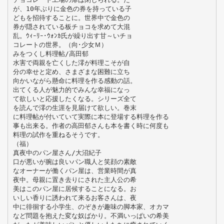
が、10年ぶりに金色の券を持っている子
どもを招待することに。世界中で金色の
券が隠されている板チョコを求めて大混
乱。ｳｨｰﾘｰ･ｳｫﾝｶ氏が繰り出す甘～いチョ
コレートの世界。（向･少女Ｍ）
みをつくし料理帖/高田郁
水害で両親を亡くした澪が料理こそが自
分の幸せと定め、さまざまな困難に立ち
向かいながら懸命に料理を作る感動の話。
出てくる人が魅力的でみんな幸福になっ
て欲しいと応援したくなる。シリーズ全て
を読んで澪の生涯を見届けて欲しい。巻末
に料理帖が付いていて実際に本に登場する料理を作る
事も出来る。作者の高田郁さんも本を書く時に何度も
料理の試作を重ねるそうです。
（福）
真夜中のパン屋さん/大沼紀子
口が悪いが腕は良いパン職人と笑顔の素敵
なオーナーが働くパン屋は、営業時間が真
夜中。母親に置き去りにされた主人公の希
美はこのパン屋に居候することになる。お
いしい香りに誘われて来るお客さんは、夜
中に徘徊する小学生、のぞきが趣味の脚本家、オカマ
など問題を抱えた変な奴ばかり。不満いっぱいの希美