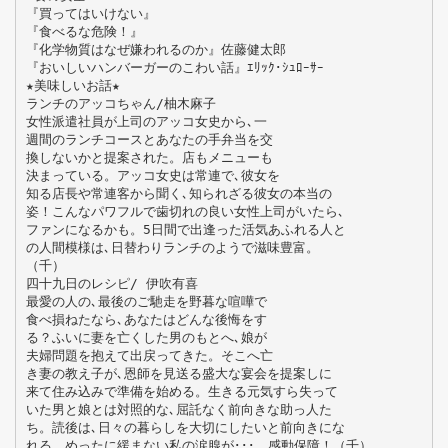
『買ってはいけない』
『食べるな危険！』
『化学物質はなぜ嫌われるのか』佐藤健太郎
『おいしいハンバーガーのこわい話』ｴﾘｯｸ･ｼｭﾛｰｻｰ
★美味しいお話★
ランチのアッコちゃん/柚木麻子
女性派遣社員が上司のアッコ女史から､一
週間のランチコースとあなたの手弁当を交
換しないかと提案された。店もメニューも
決まっている。アッコ女史は常連で､彼女を
知る店長や常連客から聞く､知られざる彼女の本当の
姿！こんなパワフルで歯切れの良い女性上司がいたら､
ファンになるかも。5日間で出逢った活気あふれる人と
の人間模様は､日替わりランチのようで滋味豊富。
（千）
四十九日のレシピ/ 伊吹有喜
最愛の人の､最後のご馳走を野暮な喧嘩で
食べ損ねたなら､あなたはどんな後悔をす
る？ふいに妻を亡くした男のもとへ､娘が
夫婦問題を抱えて出戻ってきた。そこへ亡
き妻の教え子が､恩師を見送る盛大な宴会を提案しに
来て住み込みで準備を始める。生きる元気すら失って
いた男と娘とは対照的な､屈託なく前向きな助っ人た
ち。読後は､日々の暮らしを大切にしたいと前向きにな
れる。めったに緩まない私の涙腺が･･･。感動保障！（千）