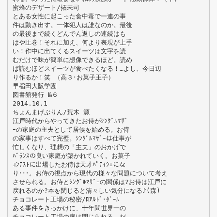
蜜蜂のデザート/拓未司
とある女性に起こった食中毒で一連の事
件は動き出す。一体犯人は誰なのか。最後
の最後まで続くどんでん返しの連続はも
はや圧巻！それに加え、何より表現が上手
い！作中に出てくるスイーツは文字を読
むだけで味が簡単に想像できるほど。読め
ば読むほどスイーツが食べたくなる！…よし、今日辺
り作るか！笑 （高３･お菓子王子）
早稲田大阪学園
図書館発行 №６
2014.10.1
ちょんまげぷりん/荒木 源
江戸時代からやってきたお侍がｼﾝｸﾞﾙﾏｻﾞ
ｰの家庭の主夫として居候を始める。お侍
の家事はすべて完璧。ｼﾝｸﾞﾙﾏｻﾞｰは仕事が
忙しくなり、理想の「主夫」のおかげで
ﾊﾞﾗﾝｽの良い家庭が築かれていく。お菓子
ｺﾝﾃｽﾄに出場したお侍は天才ﾊﾟﾃｨｼｴにな
り･･･。お侍の視点から現代の様々な問題について考え
させられる。お侍とｼﾝｸﾞﾙﾏｻﾞｰの関係は?お侍は江戸に
戻れるのか?本を閉じると清々しい気分になる♪(森)
チョコレート工場の秘密/ﾛｱﾙﾄﾞ･ﾀﾞｰﾙ
ある事件をきっかけに、十年間世界一の
チョコレート工場の扉は閉じられる。だ