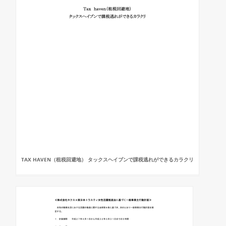
TAX HAVEN（租税回避地） タックスヘイブンで課税逃れができるカラクリ