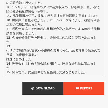
の広報活動を行いました。
９ チャリティー軽音楽の夕べの会費収入の一部を神奈川区、港北
区の社会福祉協議会へ寄附し、
その他使用済み切手の収集を行う等社会貢献活動を実施しました。
10 機関紙「青色かながわ」、ホームページ等により、税情報や会
活動の広報に努めました。
11 税理士会協力での無料税務相談会及び弁護士による無料法律相
談会を実施しました。
12 会員研修旅行等を開催し、会員相互の親睦と交流を深めまし
た。
13
生活習慣病健診の実施や小規模企業共済をはじめ各種共済保険の普
及等、健康厚生事業の
推進に努めました。
14 理事会をはじめ各種会議を開催し、円滑な会活動に努めまし
た。
DOWNLOAD
REPORT