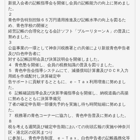
新規入会者の記帳指導会を開催し会員の記帳能力の向上に努めまし
た。
２
青色申告特別控除６５万円適用推進及び記帳水準の向上を図るた
め、青色学校の開催と
経営記帳の合理化となる会計ソフト「ブルーリターンＡ」の普及に
努めました。
３
公益事業の一環として神奈川税務署との共催により新規青色申告者
及び白色申告者に
対する記帳説明会及び決算説明会を開催しました。
４ 青色塾を開催し、会員の税務知識の普及を図りました。
５ 青色申告会指導システムにて、減価償却計算書及びＯＣＲ入力
用紙を作成配付し決算確定申
告サポートに貢献するとともに、ｅ－Ｔａｘ利用増進に努めまし
た。
６ 記帳確認指導会及び決算準備指導会を開催し、納税道義の高揚
に努めるとともに決算準備完
了者の確定申告期一部優先予約を実施し待ち時間短縮に努めまし
た。
７ 税務署の青色コーナーに協力し、青色申告普及に努めました。
８
税を考える週間及び確定申告期においての街頭広報の実施や神奈川
区・港北区の区民まつり
に参加し、青色申告制度、ｅ－Ｔａｘ、白色申告者の記帳義務化等