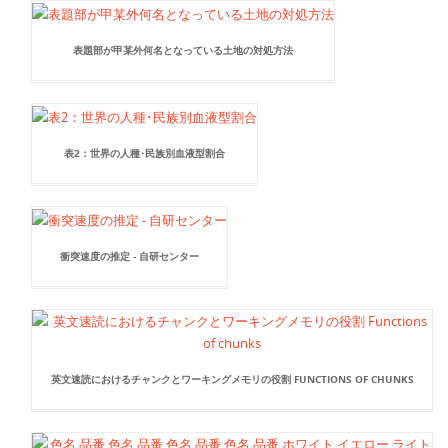
表題部が甲某外何名となっている土地の対処方法
表2：世界の人種･民族別血液型割合
衝突速度の推定 - 自研センター
英文速読におけるチャンクとワーキングメモリの役割 FUNCTIONS OF CHUNKS