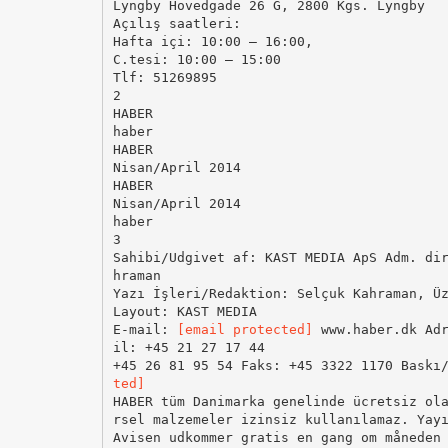
Lyngby Hovedgade 26 G, 2800 Kgs. Lyngby
Açılış saatleri:
Hafta içi: 10:00 – 16:00,
C.tesi: 10:00 – 15:00
Tlf: 51269895
2
HABER
haber
HABER
Nisan/April 2014
HABER
Nisan/April 2014
haber
3
Sahibi/Udgivet af: KAST MEDIA ApS Adm. di
hraman
Yazı İşleri/Redaktion: Selçuk Kahraman, Ü
Layout: KAST MEDIA
E-mail:
[email protected]
www.haber.dk Adr
il: +45 21 27 17 44
+45 26 81 95 54 Faks: +45 3322 1170 Baskı
ted]
HABER tüm Danimarka genelinde ücretsiz ol
rsel malzemeler izinsiz kullanılamaz. Yay
Avisen udkommer gratis en gang om måneden