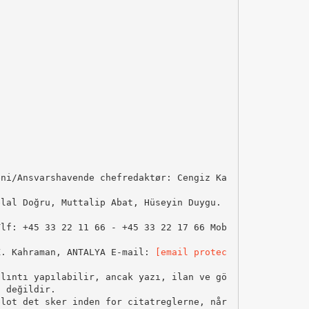
eni/Ansvarshavende chefredaktør: Cengiz Ka
elal Doğru, Muttalip Abat, Hüseyin Duygu.
lf: +45 33 22 11 66 - +45 33 22 17 66 Mob
K. Kahraman, ANTALYA E-mail:
[email protec
alıntı yapılabilir, ancak yazı, ilan ve gö
u değildir.
blot det sker inden for citatreglerne, når