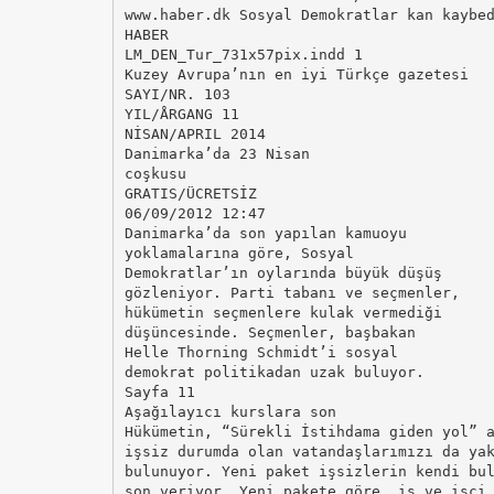
www.haber.dk Sosyal Demokratlar kan kaybe
HABER
LM_DEN_Tur_731x57pix.indd 1
Kuzey Avrupa’nın en iyi Türkçe gazetesi
SAYI/NR. 103
YIL/ÅRGANG 11
NİSAN/APRIL 2014
Danimarka’da 23 Nisan
coşkusu
GRATIS/ÜCRETSİZ
06/09/2012 12:47
Danimarka’da son yapılan kamuoyu
yoklamalarına göre, Sosyal
Demokratlar’ın oylarında büyük düşüş
gözleniyor. Parti tabanı ve seçmenler,
hükümetin seçmenlere kulak vermediği
düşüncesinde. Seçmenler, başbakan
Helle Thorning Schmidt’i sosyal
demokrat politikadan uzak buluyor.
Sayfa 11
Aşağılayıcı kurslara son
Hükümetin, “Sürekli İstihdama giden yol” 
işsiz durumda olan vatandaşlarımızı da ya
bulunuyor. Yeni paket işsizlerin kendi bu
son veriyor. Yeni pakete göre, iş ve işçi