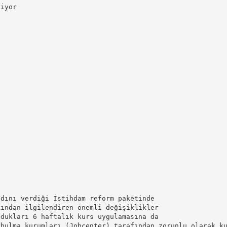
diyor
adını verdiği İstihdam reform paketinde
kından ilgilendiren önemli değişiklikler
ldukları 6 haftalık kurs uygulamasına da
 bulma kurumları (Jobcenter) tarafından zorunlu olarak k