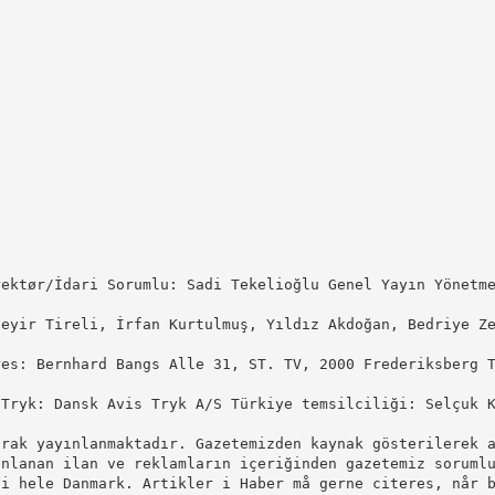
rektør/İdari Sorumlu: Sadi Tekelioğlu Genel Yayın Yönetm
zeyir Tireli, İrfan Kurtulmuş, Yıldız Akdoğan, Bedriye Z
es: Bernhard Bangs Alle 31, ST. TV, 2000 Frederiksberg T
/Tryk: Dansk Avis Tryk A/S Türkiye temsilciliği: Selçuk 
arak yayınlanmaktadır. Gazetemizden kaynak gösterilerek 
ınlanan ilan ve reklamların içeriğinden gazetemiz soruml
 i hele Danmark. Artikler i Haber må gerne citeres, når 