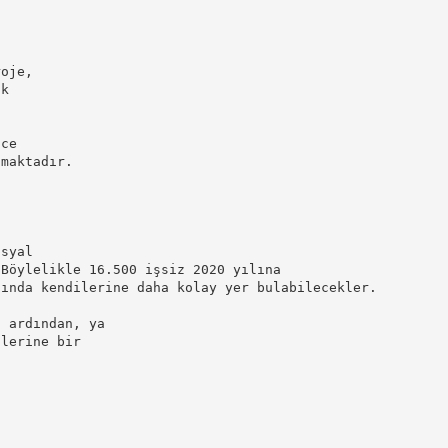
roje,
ık
a
nce
lmaktadır.
osyal
 Böylelikle 16.500 işsiz 2020 yılına
sında kendilerine daha kolay yer bulabilecekler.
n ardından, ya
ilerine bir