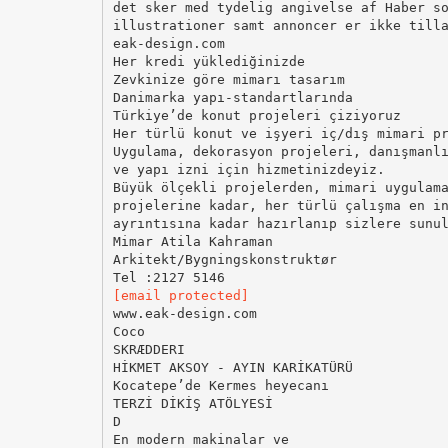
det sker med tydelig angivelse af Haber s
illustrationer samt annoncer er ikke till
eak-design.com
Her kredi yüklediğinizde
Zevkinize göre mimarı tasarım
Danimarka yapı-standartlarında
Türkiye’de konut projeleri çiziyoruz
Her türlü konut ve işyeri iç/dış mimari p
Uygulama, dekorasyon projeleri, danışmanl
ve yapı izni için hizmetinizdeyiz.
Büyük ölçekli projelerden, mimari uygulam
projelerine kadar, her türlü çalışma en i
ayrıntısına kadar hazırlanıp sizlere sunu
Mimar Atila Kahraman
Arkitekt/Bygningskonstruktør
[email protected]
www.eak-design.com
Coco
SKRÆDDERI
HİKMET AKSOY - AYIN KARİKATÜRÜ
Kocatepe’de Kermes heyecanı
TERZİ DİKİŞ ATÖLYESİ
D
En modern makinalar ve