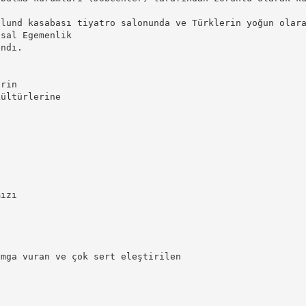
slund kasabası tiyatro salonunda ve Türklerin yoğun olar
usal Egemenlik
andı.
erin
kültürlerine
mızı
amga vuran ve çok sert eleştirilen