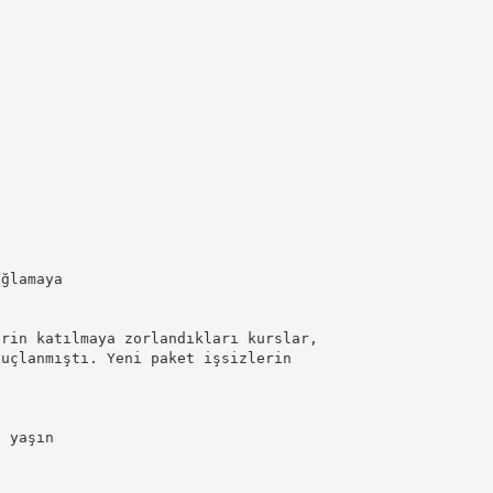
ağlamaya
erin katılmaya zorlandıkları kurslar,
suçlanmıştı. Yeni paket işsizlerin
0 yaşın