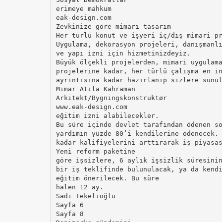
erimeye mahkum
eak-design.com
Zevkinize göre mimarı tasarım
Her türlü konut ve işyeri iç/dış mimari p
Uygulama, dekorasyon projeleri, danışmanl
ve yapı izni için hizmetinizdeyiz.
Büyük ölçekli projelerden, mimari uygulam
projelerine kadar, her türlü çalışma en i
ayrıntısına kadar hazırlanıp sizlere sunu
Mimar Atila Kahraman
Arkitekt/Bygningskonstruktør
www.eak-design.com
eğitim izni alabilecekler.
Bu süre içinde devlet tarafından ödenen s
yardımın yüzde 80’i kendilerine ödenecek.
kadar kalifiyelerini arttırarak iş piyasa
Yeni reform paketine
göre işsizlere, 6 aylık işsizlik süresini
bir iş teklifinde bulunulacak, ya da kend
eğitim önerilecek. Bu süre
halen 12 ay.
Sadi Tekelioğlu
Sayfa 6
Sayfa 8