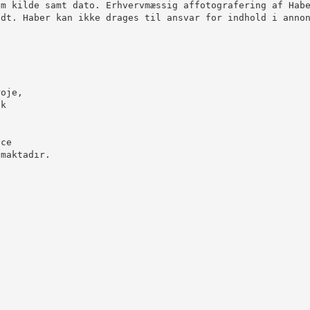
om kilde samt dato. Erhvervmæssig affotografering af Hab
adt. Haber kan ikke drages til ansvar for indhold i anno
roje,
ık
a
nce
lmaktadır.