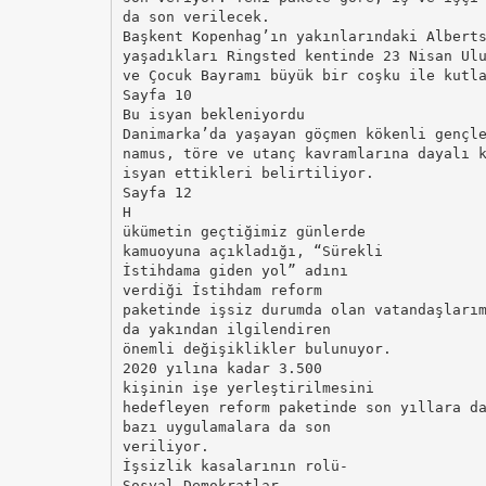
da son verilecek.
Başkent Kopenhag’ın yakınlarındaki Albert
yaşadıkları Ringsted kentinde 23 Nisan Ul
ve Çocuk Bayramı büyük bir coşku ile kutl
Sayfa 10
Bu isyan bekleniyordu
Danimarka’da yaşayan göçmen kökenli gençl
namus, töre ve utanç kavramlarına dayalı 
isyan ettikleri belirtiliyor.
Sayfa 12
H
ükümetin geçtiğimiz günlerde
kamuoyuna açıkladığı, “Sürekli
İstihdama giden yol” adını
verdiği İstihdam reform
paketinde işsiz durumda olan vatandaşları
da yakından ilgilendiren
önemli değişiklikler bulunuyor.
2020 yılına kadar 3.500
kişinin işe yerleştirilmesini
hedefleyen reform paketinde son yıllara d
bazı uygulamalara da son
veriliyor.
İşsizlik kasalarının rolü-
Sosyal Demokratlar