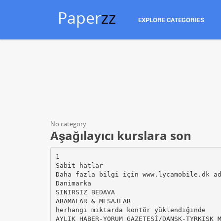
Paper
zz
EXPLORE CATEGORIES
No category
Aşağılayıcı kurslara son
1
Sabit hatlar
Daha fazla bilgi için www.lycamobile.dk a
Danimarka
SINIRSIZ BEDAVA
ARAMALAR & MESAJLAR
herhangi miktarda kontör yüklendiğinde
AYLIK HABER-YORUM GAZETESİ/DANSK-TYRKISK 