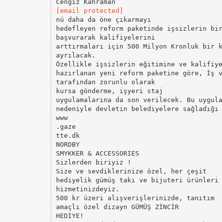
[email protected]
nü daha da öne çıkarmayı
hedefleyen reform paketinde işsizlerin bi
başvurarak kalifiyelerini
arttırmaları için 500 Milyon Kronluk bir 
ayrılacak.
Özellikle işsizlerin eğitimine ve kalifiy
hazırlanan yeni reform paketine göre, İş 
tarafından zorunlu olarak
kursa gönderme, işyeri staj
uygulamalarına da son verilecek. Bu uygul
nedeniyle devletin belediyelere sağladığı
www
.gaze
tte.dk
NORDBY
SMYKKER & ACCESSORIES
Sizlerden biriyiz !
Size ve sevdiklerinize özel, her çeşit
hediyelik gümüş takı ve bijuteri ürünleri
hizmetinizdeyiz.
500 kr üzeri alışverişlerinizde, tanıtım
amaçlı özel dizayn GÜMÜŞ ZİNCİR
HEDİYE!