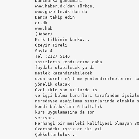
Danimarka gündemini
www.haber.dk’dan Türkçe,
www.gazette.dk’dan da
Danca takip edin.
er.dk
www.hab
(Haber)
Kırk tilkinin kürkü...
Üzeyir Tireli
Sayfa 4
Tel :2127 5146
işsizlerin kendilerine daha
faydalı olabilecek ya da
meslek kazandırabilecek
uzun süreli eğitime yönlendirilmelerini s
yönelik olacak.
Özellikle son yıllarda iş
ve işçi bulma kurumları tarafından işsizl
neredeyse aşağılama sınırlarında olmakla 
kendi buldukları 6 haftalık
kurs uygulamasına da son
veriyor.
Herhangi bir mesleki kalifiyesi olmayan 3
üzerindeki işsizler iki yıl
Çokkültürlülük...