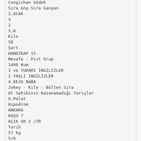
Cengizhan Gödek
Sıra Gny.Sıra Ganyan
Z.OCAK
3
2
3,6
Kilo
58
Şart
HANDİKAP 15
Mesafe - Pist Grup
1400 Kum
3 ve YUKARI İNGİLİZLER
2 YAŞLI İNGİLİZLER
4.KEJO BABA
Jokey - Kilo - Bülten Sıra
At Sahibinin Kazanamadığı Yarışlar
U.Polat
Hipodrom
ANKARA
KOŞU 7
AÇIK GR 2 /TR
Tarih
57 kg
5/6