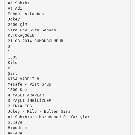
At Sahibi
At Adı
Mehmet Altunbaş
Jokey
2400 ÇİM
Sıra Gny.Sıra Ganyan
K.TOKAÇOĞLU
21.08.2014 GÜMBÜRGÜMBÜR
3
1
1,05
Kilo
63
Şart
KISA VADELİ 8
Mesafe - Pist Grup
1500 Kum
4 YAŞLI ARAPLAR
3 YAŞLI İNGİLİZLER
2.ENYALIOS
Jokey - Kilo - Bülten Sıra
At Sahibinin Kazanamadığı Yarışlar
S.Kaya
Hipodrom
ANKARA