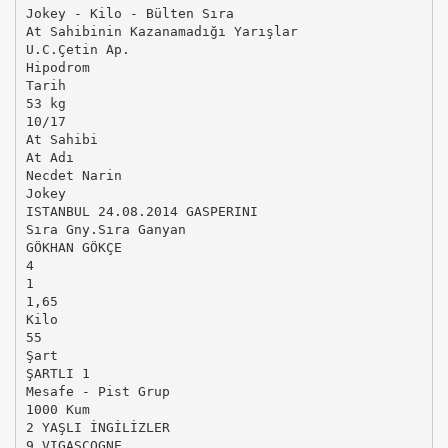
Jokey - Kilo - Bülten Sıra
At Sahibinin Kazanamadığı Yarışlar
U.C.Çetin Ap.
Hipodrom
Tarih
53 kg
10/17
At Sahibi
At Adı
Necdet Narin
Jokey
ISTANBUL 24.08.2014 GASPERINI
Sıra Gny.Sıra Ganyan
GÖKHAN GÖKÇE
4
1
1,65
Kilo
55
Şart
ŞARTLI 1
Mesafe - Pist Grup
1000 Kum
2 YAŞLI İNGİLİZLER
9.VIGASCOGNE