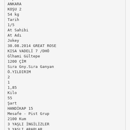
ANKARA
KOŞU 2
54 kg
Tarih
1/5
At Sahibi
At Adı
Jokey
30.08.2014 GREAT ROSE
KISA VADELİ 7 /DHÖ
Ġlhami Gültepe
1200 ÇİM
Sıra Gny.Sıra Ganyan
Ö.YILDIRIM
2
1
1,85
Kilo
55
Şart
HANDİKAP 15
Mesafe - Pist Grup
2100 Kum
3 YAŞLI İNGİLİZLER
3 YAŞLI ARAPLAR