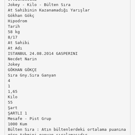
Jokey - Kilo - Bülten Sıra
At Sahibinin Kazanamadığı Yarışlar
Gökhan Gökç
Hipodrom
Tarih
58 kg
8/17
At Sahibi
At Adı
ISTANBUL 24.08.2014 GASPERINI
Necdet Narin
Jokey
GÖKHAN GÖKÇE
Sıra Gny.Sıra Ganyan
4
1
1,65
Kilo
55
Şart
ŞARTLI 1
Mesafe - Pist Grup
1000 Kum
Bülten Sıra : Atın bültenlerdeki ortalama puanına
göre tahmini ganyan sıralamasıdır..