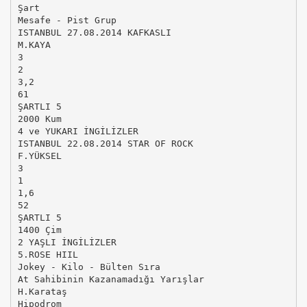
Şart
Mesafe - Pist Grup
ISTANBUL 27.08.2014 KAFKASLI
M.KAYA
3
2
3,2
61
ŞARTLI 5
2000 Kum
4 ve YUKARI İNGİLİZLER
ISTANBUL 22.08.2014 STAR OF ROCK
F.YÜKSEL
3
1
1,6
52
ŞARTLI 5
1400 Çim
2 YAŞLI İNGİLİZLER
5.ROSE HIIL
Jokey - Kilo - Bülten Sıra
At Sahibinin Kazanamadığı Yarışlar
H.Karataş
Hipodrom