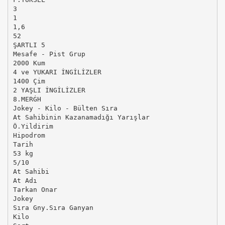
3
1
1,6
52
ŞARTLI 5
Mesafe - Pist Grup
2000 Kum
4 ve YUKARI İNGİLİZLER
1400 Çim
2 YAŞLI İNGİLİZLER
8.MERĠH
Jokey - Kilo - Bülten Sıra
At Sahibinin Kazanamadığı Yarışlar
Ö.Yildirim
Hipodrom
Tarih
53 kg
5/10
At Sahibi
At Adı
Tarkan Onar
Jokey
Sıra Gny.Sıra Ganyan
Kilo