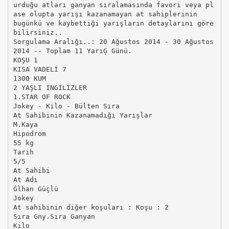
urduğu atları ganyan sıralamasında favori veya pl
ase olupta yarışı kazanamayan at sahiplerinin
bugünkü ve kaybettiği yarışların detaylarını göre
bilirsiniz..
Sorgulama Aralığı..: 20 Ağustos 2014 - 30 Ağustos
2014 -- Toplam 11 YarıĢ Günü.
KOŞU 1
KISA VADELİ 7
1300 KUM
2 YAŞLI İNGİLİZLER
1.STAR OF ROCK
Jokey - Kilo - Bülten Sıra
At Sahibinin Kazanamadığı Yarışlar
M.Kaya
Hipodrom
55 kg
Tarih
5/5
At Sahibi
At Adı
Ġlhan Güçlü
Jokey
At sahibinin diğer koşuları : Koşu : 2
Sıra Gny.Sıra Ganyan
Kilo