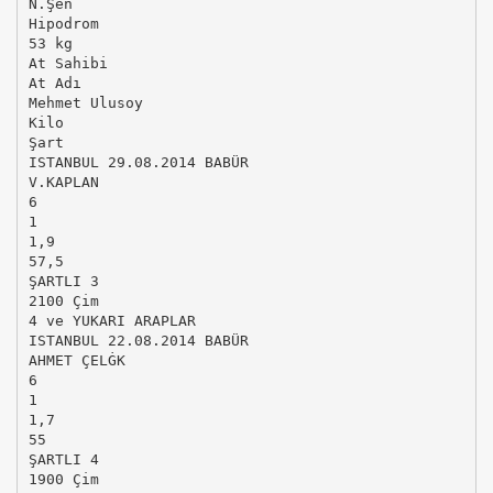
N.Şen
Hipodrom
53 kg
At Sahibi
At Adı
Mehmet Ulusoy
Kilo
Şart
ISTANBUL 29.08.2014 BABÜR
V.KAPLAN
6
1
1,9
57,5
ŞARTLI 3
2100 Çim
4 ve YUKARI ARAPLAR
ISTANBUL 22.08.2014 BABÜR
AHMET ÇELĠK
6
1
1,7
55
ŞARTLI 4
1900 Çim