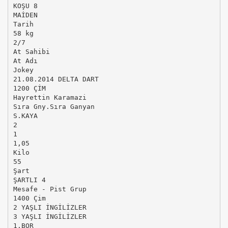
KOŞU 8
MAİDEN
Tarih
58 kg
2/7
At Sahibi
At Adı
Jokey
21.08.2014 DELTA DART
1200 ÇİM
Hayrettin Karamazi
Sıra Gny.Sıra Ganyan
S.KAYA
2
1
1,05
Kilo
55
Şart
ŞARTLI 4
Mesafe - Pist Grup
1400 Çim
2 YAŞLI İNGİLİZLER
3 YAŞLI İNGİLİZLER
1.BOR