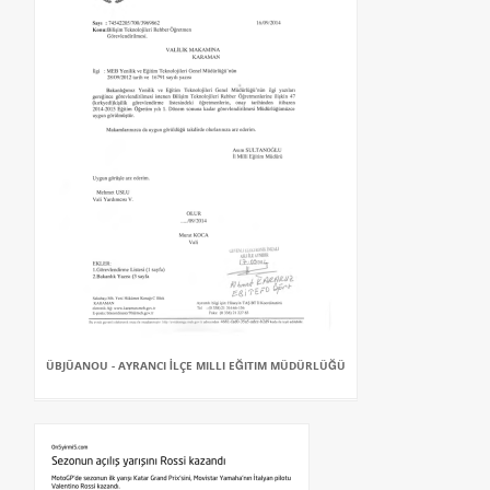
ÜBJÛANOU - AYRANCI İLÇE MILLI EĞITIM MÜDÜRLÜĞÜ