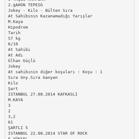
2.ġAHĠN TEPESĠ
Jokey - Kilo - Bülten Sıra
At Sahibinin Kazanamadığı Yarışlar
M.Kaya
Hipodrom
Tarih
57 kg
6/10
At Sahibi
At Adı
Ġlhan Güçlü
Jokey
At sahibinin diğer koşuları : Koşu : 1
Sıra Gny.Sıra Ganyan
Kilo
Şart
ISTANBUL 27.08.2014 KAFKASLI
M.KAYA
3
2
3,2
61
ŞARTLI 5
ISTANBUL 22.08.2014 STAR OF ROCK
F.YÜKSEL