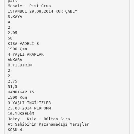
Şart
Mesafe - Pist Grup
ISTANBUL 29.08.2014 KURTÇABEY
S.KAYA
4
2
2,05
58
KISA VADELİ 8
1900 Çim
4 YAŞLI ARAPLAR
ANKARA
Ö.YILDIRIM
2
2
2,75
51,5
HANDİKAP 15
1500 Kum
3 YAŞLI İNGİLİZLER
23.08.2014 PERFORM
10.YÜKSELĠM
Jokey - Kilo - Bülten Sıra
At Sahibinin Kazanamadığı Yarışlar
KOŞU 4