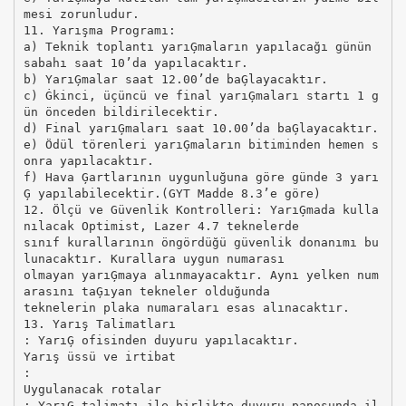
mesi zorunludur.
11. Yarışma Programı:
a) Teknik toplantı yarıĢmaların yapılacağı günün
sabahı saat 10’da yapılacaktır.
b) YarıĢmalar saat 12.00’de baĢlayacaktır.
c) Ġkinci, üçüncü ve final yarıĢmaları startı 1 g
ün önceden bildirilecektir.
d) Final yarıĢmaları saat 10.00’da baĢlayacaktır.
e) Ödül törenleri yarıĢmaların bitiminden hemen s
onra yapılacaktır.
f) Hava Ģartlarının uygunluğuna göre günde 3 yarı
Ģ yapılabilecektir.(GYT Madde 8.3’e göre)
12. Ölçü ve Güvenlik Kontrolleri: YarıĢmada kulla
nılacak Optimist, Lazer 4.7 teknelerde
sınıf kurallarının öngördüğü güvenlik donanımı bu
lunacaktır. Kurallara uygun numarası
olmayan yarıĢmaya alınmayacaktır. Aynı yelken num
arasını taĢıyan tekneler olduğunda
teknelerin plaka numaraları esas alınacaktır.
13. Yarış Talimatları
: YarıĢ ofisinden duyuru yapılacaktır.
Yarış üssü ve irtibat
:
Uygulanacak rotalar
: YarıĢ talimatı ile birlikte duyuru panosunda il