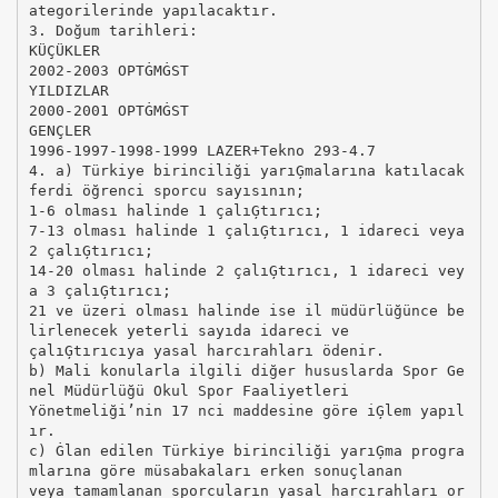
ategorilerinde yapılacaktır.
3. Doğum tarihleri:
KÜÇÜKLER
2002-2003 OPTĠMĠST
YILDIZLAR
2000-2001 OPTĠMĠST
GENÇLER
1996-1997-1998-1999 LAZER+Tekno 293-4.7
4. a) Türkiye birinciliği yarıĢmalarına katılacak
ferdi öğrenci sporcu sayısının;
1-6 olması halinde 1 çalıĢtırıcı;
7-13 olması halinde 1 çalıĢtırıcı, 1 idareci veya
2 çalıĢtırıcı;
14-20 olması halinde 2 çalıĢtırıcı, 1 idareci vey
a 3 çalıĢtırıcı;
21 ve üzeri olması halinde ise il müdürlüğünce be
lirlenecek yeterli sayıda idareci ve
çalıĢtırıcıya yasal harcırahları ödenir.
b) Mali konularla ilgili diğer hususlarda Spor Ge
nel Müdürlüğü Okul Spor Faaliyetleri
Yönetmeliği’nin 17 nci maddesine göre iĢlem yapıl
ır.
c) Ġlan edilen Türkiye birinciliği yarıĢma progra
mlarına göre müsabakaları erken sonuçlanan
veya tamamlanan sporcuların yasal harcırahları or