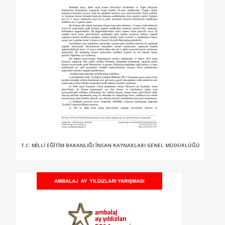
T.C. MİLLÎ EĞİTİM BAKANLIĞI İNSAN KAYNAKLARI GENEL MÜDÜRLÜĞÜ