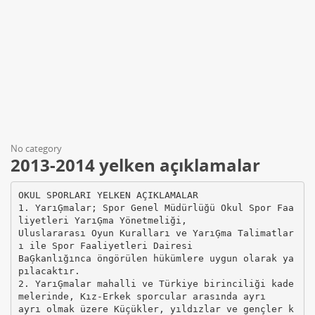
No category
2013-2014 yelken açıklamalar
OKUL SPORLARI YELKEN AÇIKLAMALAR
1. YarıĢmalar; Spor Genel Müdürlüğü Okul Spor Faa
liyetleri YarıĢma Yönetmeliği,
Uluslararası Oyun Kuralları ve YarıĢma Talimatlar
ı ile Spor Faaliyetleri Dairesi
BaĢkanlığınca öngörülen hükümlere uygun olarak ya
pılacaktır.
2. YarıĢmalar mahalli ve Türkiye birinciliği kade
melerinde, Kız-Erkek sporcular arasında ayrı
ayrı olmak üzere Küçükler, yıldızlar ve gençler k