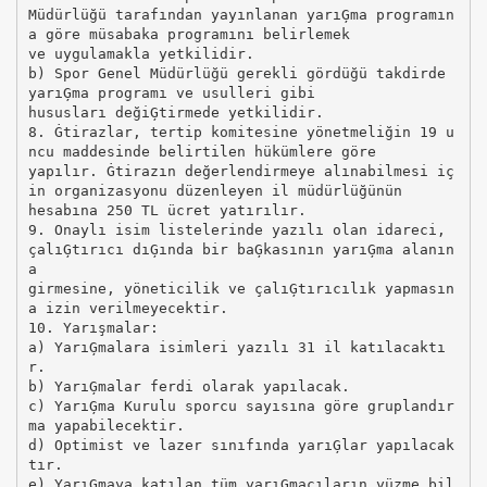
Müdürlüğü tarafından yayınlanan yarıĢma programın
a göre müsabaka programını belirlemek
ve uygulamakla yetkilidir.
b) Spor Genel Müdürlüğü gerekli gördüğü takdirde
yarıĢma programı ve usulleri gibi
hususları değiĢtirmede yetkilidir.
8. Ġtirazlar, tertip komitesine yönetmeliğin 19 u
ncu maddesinde belirtilen hükümlere göre
yapılır. Ġtirazın değerlendirmeye alınabilmesi iç
in organizasyonu düzenleyen il müdürlüğünün
hesabına 250 TL ücret yatırılır.
9. Onaylı isim listelerinde yazılı olan idareci,
çalıĢtırıcı dıĢında bir baĢkasının yarıĢma alanın
a
girmesine, yöneticilik ve çalıĢtırıcılık yapmasın
a izin verilmeyecektir.
10. Yarışmalar:
a) YarıĢmalara isimleri yazılı 31 il katılacaktı
r.
b) YarıĢmalar ferdi olarak yapılacak.
c) YarıĢma Kurulu sporcu sayısına göre gruplandır
ma yapabilecektir.
d) Optimist ve lazer sınıfında yarıĢlar yapılacak
tır.
e) YarıĢmaya katılan tüm yarıĢmacıların yüzme bil