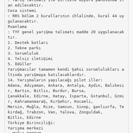
an edilecektir.
Ceza sistemi
: RRS bölüm 2 kurallarının ihlalinde, kural 44 uy
gulanacaktır.
Puanlama
: TYF genel yarıĢma talimatı madde 20 uygulanacak
tır.
1. Destek botları
2. Tekne parkı
3. Sorumluluk
4. Telsiz iletiĢimi
5. Ödüller
YarıĢmacılar tamamen kendi Ģahsi sorumlulukları a
ltında yarıĢmaya katılacaklardır.
14. Yarışmaların yapılacağı pilot iller:
Adana, Adıyaman, Ankara, Antalya, Aydın, Balıkesi
r, Bartın, Bitlis, Burdur, Bursa,
Çanakkale, Edirne, Hatay, Isparta, Ġstanbul, Ġzmi
r, KahramanmaraĢ, KırĢehir, Kocaeli,
Mersin, Muğla, Rize, Samsun, Sinop, ġanlıurfa, Te
kirdağ, Trabzon, Van, Yalova, Zonguldak,
Bitlis, Edirne
Türkiye Birinciliği:
Yarışma merkezi