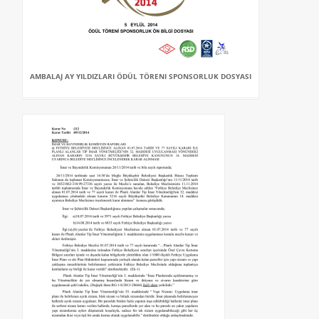
AMBALAJ AY YILDIZLARI ÖDÜL TÖRENI SPONSORLUK DOSYASI