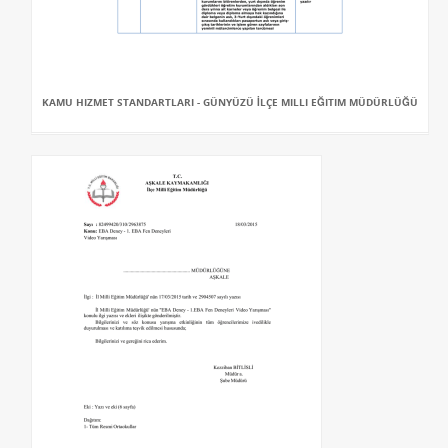
KAMU HIZMET STANDARTLARI - GÜNYÜZÜ İLÇE MILLI EĞITIM MÜDÜRLÜĞÜ