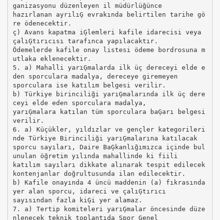
ganizasyonu düzenleyen il müdürlüğünce
hazırlanan ayrılıĢ evrakında belirtilen tarihe gö
re ödenecektir.
ç) Avans kapatma iĢlemleri kafile idarecisi veya
çalıĢtırıcısı tarafınca yapılacaktır.
Ödemelerde kafile onay listesi ödeme bordrosuna m
utlaka eklenecektir.
5. a) Mahalli yarıĢmalarda ilk üç dereceyi elde e
den sporculara madalya, dereceye giremeyen
sporculara ise katılım belgesi verilir.
b) Türkiye birinciliği yarıĢmalarında ilk üç dere
ceyi elde eden sporculara madalya,
yarıĢmalara katılan tüm sporculara baĢarı belgesi
verilir.
6. a) Küçükler, yıldızlar ve gençler kategorileri
nde Türkiye Birinciliği yarıĢmalarına katılacak
sporcu sayıları, Daire BaĢkanlığımızca içinde bul
unulan öğretim yılında mahallinde ki fiili
katılım sayıları dikkate alınarak tespit edilecek
kontenjanlar doğrultusunda ilan edilecektir.
b) Kafile onayında 4 üncü maddenin (a) fıkrasında
yer alan sporcu, idareci ve çalıĢtırıcı
sayısından fazla kiĢi yer alamaz.
7. a) Tertip komiteleri yarıĢmalar öncesinde düze
nlenecek teknik toplantıda Spor Genel