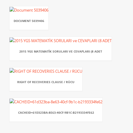
DOCUMENT 5039406
2015 YGS MATEMATİK SORULARI VE CEVAPLARI (8 ADET
RIGHT OF RECOVERIES CLAUSE / RÜCU
CACHEID=61D323BA-8E63-40CF-9B1C-B2193334FE62