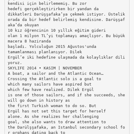
kendisi için belirlememiş. Bu zor
hedefi gerçekleştirirken bir yandan da
dikkatleri Darüşşafaka’ya çekmek istiyor. Üstelik
orada da bir hedef belirlemiş kendisine. Darüşşaf
aka’da okuyan
10 kız öğrencinin 10 yıllık eğitim gideri
olan 1 milyon TL’yi toplamayı amaçlıyor. Bu büyük
macera 8 haziranda
başladı. Yolculuğun 2015 Ağustos'unda
tamamlanması planlanıyor. Dilek
Ergül’e iki hedefine ulaşmada da kolaylıklar dili
yoruz.
SKYLIFE 2014 • KASIM | NOVEMBER
A boat, a sailor and the Atlantic Ocean…
Crossing the Atlantic solo is a goal to
which many sailors have aspired but
which few have realized. Dilek Ergül
is one of those sailors, and if she succeeds, she
will go down in history as
the first Turkish woman to do so. But
Ergül has not set this target for herself
alone. As she realizes her challenging
goal, she also wants to draw attention to
the Darülşşafaka, an Istanbul secondary school fo
r orphans dating back to