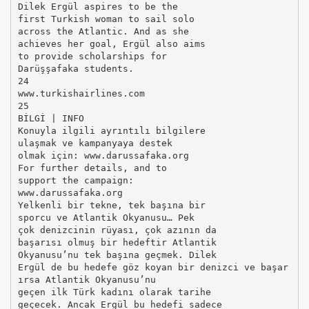
Dilek Ergül aspires to be the
first Turkish woman to sail solo
across the Atlantic. And as she
achieves her goal, Ergül also aims
to provide scholarships for
Darüşşafaka students.
24
www.turkishairlines.com
25
BİLGİ | INFO
Konuyla ilgili ayrıntılı bilgilere
ulaşmak ve kampanyaya destek
olmak için: www.darussafaka.org
For further details, and to
support the campaign:
www.darussafaka.org
Yelkenli bir tekne, tek başına bir
sporcu ve Atlantik Okyanusu… Pek
çok denizcinin rüyası, çok azının da
başarısı olmuş bir hedeftir Atlantik
Okyanusu’nu tek başına geçmek. Dilek
Ergül de bu hedefe göz koyan bir denizci ve başar
ırsa Atlantik Okyanusu’nu
geçen ilk Türk kadını olarak tarihe
geçecek. Ancak Ergül bu hedefi sadece