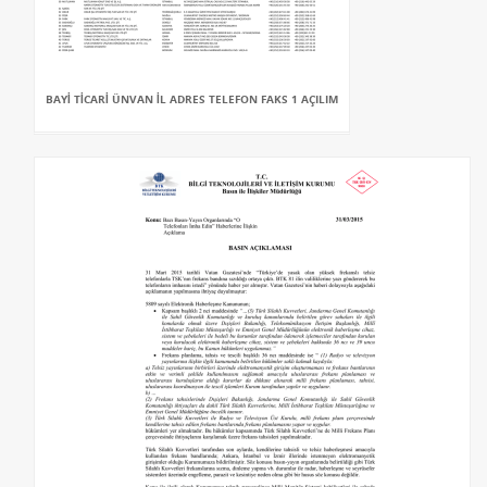
BAYİ TİCARİ ÜNVAN İL ADRES TELEFON FAKS 1 AÇILIM