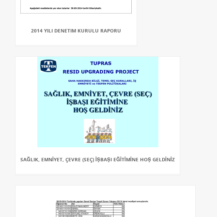
2014 YILI DENETIM KURULU RAPORU
SAĞLIK, EMNİYET, ÇEVRE (SEÇ) İŞBAŞI EĞİTİMİNE HOŞ GELDİNİZ