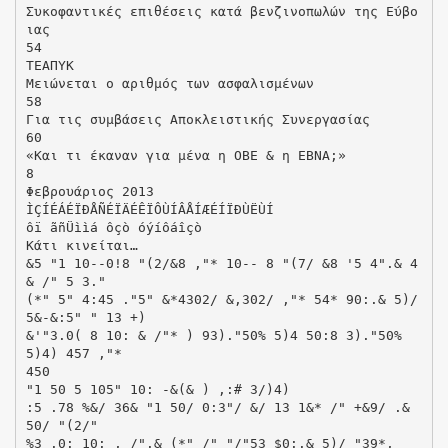
Συκοφαντικές επιθέσεις κατά βενζινοπωλών της Εύβο
ιας
54
ΤΕΑΠΥΚ
Μειώνεται ο αριθμός των ασφαλισμένων
58
Για τις συμβάσεις Αποκλειστικής Συνεργασίας
60
«Και τι έκαναν για μένα η ΟΒΕ & η ΕΒΝΑ;»
8
Φεβρουάριος 2013
ÌÇÍÉÁÉÏ­ÐÅÑÉÏÄÉÊÏ­ÔÙÍ­ÂÅÍÆÉÍÏÐÙËÙÍ­
ôï ãñÜììá ôçò óýíôáîçò
Κάτι κινείται…
&5 "1 10--0!8 "(2/&8 ,"* 10-- 8 "(7/ &8 '5 4".& 4
& /" 5 3."
(*" 5" 4:45 ."5" &*4302/ &,302/ ,"* 54* 90:.& 5)/
5&-&:5" " 13 +)
&'"3.0( 8 10: & /"* ) 93)."50% 5)4 50:8 3)."50%
5)4) 457 ,"*
450
"1 50 5 105" 10: -&(& ) ,:# 3/)4)
:5 .78 %&/ 36& "1 50/ 0:3"/ &/ 13 1&* /" +&9/ .&
50/ "(2/"
%3 .0: 10: , /".& (*" /" "/"53 $0:.& 5)/ "39*,