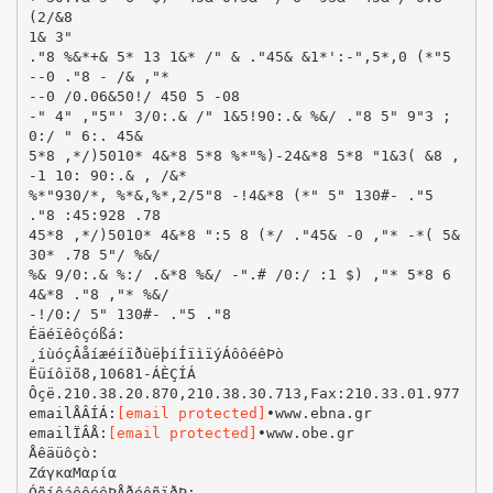
(2/&8
1& 3"
."8 %&*+& 5* 13 1&* /" & ."45& &1*':-",5*,0 (*"5
--0 ."8 - /& ,"*
--0 /0.06&50!/ 450 5 -08
-" 4" ,"5"' 3/0:.& /" 1&5!90:.& %&/ ."8 5" 9"3 ;
0:/ " 6:. 45&
5*8 ,*/)5010* 4&*8 5*8 %*"%)-24&*8 5*8 "1&3( &8 ,
-1 10: 90:.& , /&*
%*"930/*, %*&,%*,2/5"8 -!4&*8 (*" 5" 130#- ."5
."8 :45:928 .78
45*8 ,*/)5010* 4&*8 ":5 8 (*/ ."45& -0 ,"* -*( 5&
30* .78 5"/ %&/
%& 9/0:.& %:/ .&*8 %&/ -".# /0:/ :1 $) ,"* 5*8 6
4&*8 ."8 ,"* %&/
-!/0:/ 5" 130#- ."5 ."8
­Éäéïêôçóßá:
¸íùóç­Âåíæéíïðùëþí­Íïìïý­ÁôôéêÞò­
Ëüíôïõ­8,­106­81­-­ÁÈÇÍÁ
Ôçë.­210.38.20.870,­210.38.30.713,­Fax:­210.33.01.977
email­ÅÂÍÁ:­
[email protected]
­•www.ebna.gr
email­ÏÂÅ:­
[email protected]
­•www.obe.gr
Åêäüôçò:
Zάγκα­Μαρία
ÓõíôáêôéêÞ­ÅðéôñïðÞ: