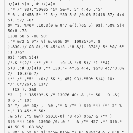
3/)4) 5)8 ,:# 3/)4)8
,"* /" 93)."50%05 4&* 5&-*, 5" 4:45 ."5"
" 6:. 4"45& 5* "1 5)/ "39 5)8 /0.06 5)4)8 57/ 4:4
5). 57/ -0*
0* "3. %*0* :10:3(0 & 9"/ &((:)6& 5) 93)."50% 5)4
50:8 .78
1308 50 5 -08 50:
,"* &/2 & 9"/ %) &,%06& 0* :1093&75*, 8
).&30.)/ &8 &(,"5 45"4)8 ."8 &/). 374"/ 5* %&/ 6"
:1 3+&*
93)."50% 5)4)
/".& "(2/" (*" /" "-- +0:.& ":5 5)/ "1 '"4)
5)8 ,:# 3/)4)8 ,"* 130,"- 4".& 4:4, $&*8 4:/"3.0%
7/ :10:3(& 7/
(*" /" ,"5"- +0:/ 5&-*, 45) 93)."50% 5)4) 10:
"/",0*/26),& 13*/
- (&8 ). 3&8
"3 --)-" 1&5!9".& /" 13076 40:.& ,"* 50 --0 .&( -
0 6 ." 10:
5"-"/ ;&* 50/ ,- %0 ,"* & /"* ) 3!6.*4) (*" 5" %
*," 13 45*." 50:
.& 5)/ ,"5 6&4) 53010-0( "8 45) 0:&/ & /"* )
3!6.*4) 100: 1305& /0:.& "-- & /"* 457 .*" 3!6.*
4) 50 5 -08 %&/
+ 30:.& 5* 6" $)'*45& 0!5& "/ 6" 93&*"45& / 0:8 "