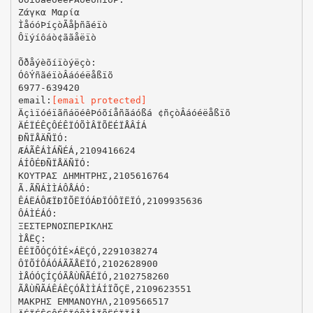
Ζάγκα Μαρία
ÌåóóÞíçò­Ãåþñãéïò­
Ôïýíôáò­¢ããåëïò
Õðåýèõíïò­ýëçò:
ÓôÝñãéïò­Âáóéëåßïõ­
6977-639420­
email:­
[email protected]
ÄçìïóéïãñáöéêÞ­óõíåñãáóßá ¢ñçò­Âáóéëåßïõ
­ÄÉÏÉÊÇÔÉÊÏ­ÓÕÌÂÏÕËÉÏ­ÅÂÍÁ
ÐÑÏÅÄÑÏÓ:­
ÆÁÃÊÁ­ÌÁÑÉÁ,­2109416624
ÁÍÔÉÐÑÏÅÄÑÏÓ:
ΚΟΥΤΡΑΣ ΔΗΜΗΤΡΗΣ,­210­5616764
Ã.­ÃÑÁÌÌÁÔÅÁÓ:
ÊÁËÁÔÆÏÐÏÕËÏÓ­ÁÐÏÓÔÏËÏÓ,­2109935636
ÔÁÌÉÁÓ:
ΞΕΣΤΕΡΝΟΣ­ΠΕΡΙΚΛΗΣ
ÌÅËÇ:­
ÊÉÏÕÓÇÓ­ÌÉ×ÁËÇÓ,2291038274
ÔÏÕÍÔÁÓ­ÁÃÃÅËÏÓ,­2102628900
ÌÅÓÓÇÍÇÓ­ÃÅÙÑÃÉÏÓ,­2102758260
ÃÅÙÑÃÁÊÁÊÇÓ­ÅÌÌÁÍÏÕÇË,­2109623551
ΜΑΚΡΗΣ ΕΜΜΑΝΟΥΗΛ,­2109566517