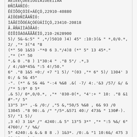
­ÄÉÏÉÊÇÔÉÊÏ­ÓÕÌÂÏÕËÉÏ­ÏÂÅ
ÐÑÏÅÄÑÏÓ:­
ÊÉÏÕÓÇÓ­ÌÉ×ÁËÇÓ,­22910-40880
ÁÍÔÉÐÑÏÅÄÑÏÓ:
ÌÁÃËÏÕÓÉÄÇÓ­ÉÙÁÍÍÇÓ,­23410-20818
Ã.­ÃÑÁÌÌÁÔÅÁÓ:
ÔÏÕÍÔÁÓ­ÁÃÃÅËÏÓ,­210-2628900­
5)/ 5&-&:5" " ,*/)5010 )4) 45" :10:3(& " *,0/0.*,
2/ ,"* 3("4 "8
(*" 50 1&53 -"*0 6 3."/4)8 (*" 5" 13 45*."
,"* (*" 50
".& 0 ."8 ) 1"30:4 " ."8 5"/ .*,3
/ 4:/&9*45& ":5 4!/50."
6" ."8 1&5 +0:/ +7 "1 5)/ "(03 ,"* 6" 5)/ 1304' 3
0:/ & 5& 45"
-". (*" & 5& 4& "-:4 %&8 .&( -7/ 4:.'&3 /57/ &/ &
/"* 5:9" 0 5*
.& 5)/ 0*,0/0.*, ,"* '030-0(*, "4':+ " 10: ."8 &1
#"-"/ 5"
13"5 3*" ,-& /0:/ ,"5 &,"50/5 %&8 , 6& 93 /0
13045 ."8 90:.& /" "/5*.&571 40:/ 473& " 130#-).
57/ "1 5)/
,3 4) 3 1&* /" 4240:.& 5" 13"5 3*" ,"* ":5 %&/ 6"
4760!/ "/ %&/
5" 4240:.& &.& 8 8 .) 1&3*. /0:.& "1 10:6&/ 475 3