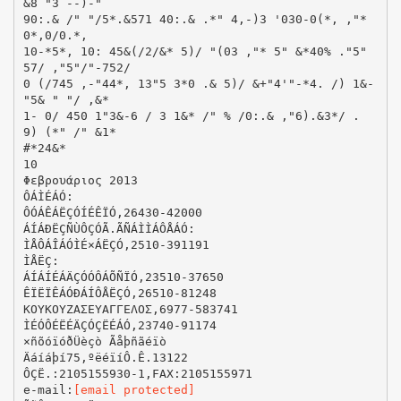
&8 "3 --)-"
90:.& /" "/5*.&571 40:.& .*" 4,-)3 '030-0(*, ,"*
0*,0/0.*,
10-*5*, 10: 45&(/2/&* 5)/ "(03 ,"* 5" &*40% ."5"
57/ ,"5"/"-752/
0 (/745 ,-"44*, 13"5 3*0 .& 5)/ &+"4'"-*4. /) 1&-
"5& " "/ ,&*
1- 0/ 450 1"3&-6 / 3 1&* /" % /0:.& ,"6).&3*/ .
9) (*" /" &1*
#*24&*
10
Φεβρουάριος 2013
ÔÁÌÉÁÓ:
ÔÓÁÊÁËÇÓ­ÍÉÊÏÓ,­26430-42000
ÁÍÁÐËÇÑÙÔÇÓ­Ã.­ÃÑÁÌÌÁÔÅÁÓ:
ÌÅÔÁÎÁÓ­ÌÉ×ÁËÇÓ,­2510-391191
ÌÅËÇ:­
ÁÍÁÍÉÁÄÇÓ­ÓÔÁÕÑÏÓ,­23510-37650­
ÊÏËÏÊÁÓ­ÐÁÍÔÅËÇÓ,­26510-81248
ΚΟΥΚΟΥΖΑΣ­ΕΥΑΓΓΕΛΟΣ,­6977-583741
ÌÉÓÔÉËÉÄÇÓ­ÇËÉÁÓ,­23740-91174­
×ñõóïóðÜèçò Ãåþñãéïò
Äáíáþí­75,­ºëéïí­Ô.Ê.­131­22
ÔÇË.:­210­5155930-1,­FAX:­210­5155971
e-mail:­
[email protected]