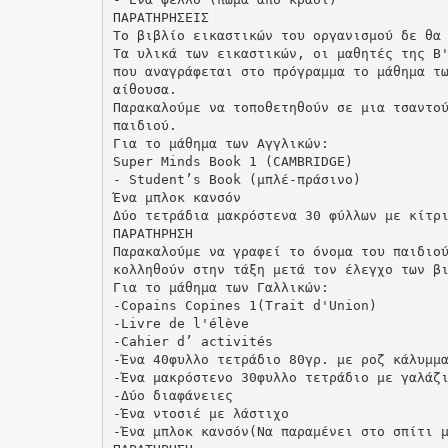
ΠΑΡΑΤΗΡΗΣΕΙΣ
Το βιβλίο εικαστικών του οργανισμού δε θα
Τα υλικά των εικαστικών, οι μαθητές της Β
που αναγράφεται στο πρόγραμμα το μάθημα τ
αίθουσα.
Παρακαλούμε να τοποθετηθούν σε μια τσαντο
παιδιού.
Για το μάθημα των Αγγλικών:
Super Minds Book 1 (CAMBRIDGE)
- Student’s Book (μπλέ-πράσινο)
Ένα μπλοκ κανσόν
Δύο τετράδια μακρόστενα 30 φύλλων με κίτρ
ΠΑΡΑΤΗΡΗΣΗ
Παρακαλούμε να γραφεί το όνομα του παιδιο
κολληθούν στην τάξη μετά τον έλεγχο των β
Για το μάθημα των Γαλλικών:
-Copains Copines 1(Trait d'Union)
-Livre de l'élève
-Cahier d’ activités
-Ένα 40φυλλο τετράδιο 80γρ. με ροζ κάλυμμ
-Ένα μακρόστενο 30φυλλο τετράδιο με γαλάζ
-Δύο διαφάνειες
-Ένα ντοσιέ με λάστιχο
-Ένα μπλοκ κανσόν(Να παραμένει στο σπίτι 