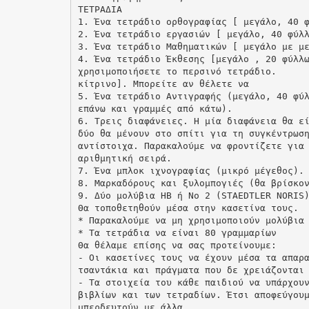
ΤΕΤΡΑΔΙΑ
1. Ένα τετράδιο ορθογραφίας [ μεγάλο, 40 
2. Ένα τετράδιο εργασιών [ μεγάλο, 40 φύλ
3. Ένα τετράδιο Μαθηματικών [ μεγάλο με μ
4. Ένα τετράδιο Έκθεσης [μεγάλο , 20 φύλλ
χρησιμοποιήσετε το περσινό τετράδιο.
κίτρινο]. Μπορείτε αν θέλετε να
5. Ένα τετράδιο Αντιγραφής (μεγάλο, 40 φύ
επάνω και γραμμές από κάτω).
6. Τρεις διαφάνειες. Η μία διαφάνεια θα ε
δύο θα μένουν στο σπίτι για τη συγκέντρωσ
αντίστοιχα. Παρακαλούμε να φροντίζετε για
αριθμητική σειρά.
7. Ένα μπλοκ ιχνογραφίας (μικρό μέγεθος).
8. Μαρκαδόρους και ξυλομπογιές (θα βρίσκο
9. Δύο μολύβια ΗΒ ή Νο 2 (STAEDTLER NORIS
Θα τοποθετηθούν μέσα στην κασετίνα τους.
* Παρακαλούμε να μη χρησιμοποιούν μολύβια
* Τα τετράδια να είναι 80 γραμμαρίων
Θα θέλαμε επίσης να σας προτείνουμε:
- Οι κασετίνες τους να έχουν μέσα τα απαρ
τσαντάκια και πράγματα που δε χρειάζονται
- Τα στοιχεία του κάθε παιδιού να υπάρχου
βιβλίων και των τετραδίων. Έτσι αποφεύγου
μπερδευτούν με άλλα.