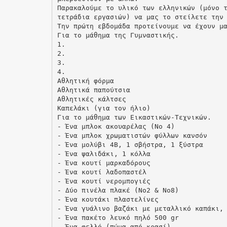
Παρακαλούμε το υλικό των ελληνικών (μόνο 
τετράδια εργασιών) να μας το στείλετε την
Την πρώτη εβδομάδα προτείνουμε να έχουν μ
Για το μάθημα της Γυμναστικής.
1.
2.
3.
4.
Αθλητική φόρμα
Αθλητικά παπούτσια
Αθλητικές κάλτσες
Καπελάκι (για τον ήλιο)
Για το μάθημα των Εικαστικών-Τεχνικών.
- Ένα μπλοκ ακουαρέλας (Νo 4)
- Ένα μπλοκ χρωματιστών φύλλων κανσόν
- Ένα μολύβι 4Β, 1 σβήστρα, 1 ξύστρα
- Ένα ψαλιδάκι, 1 κόλλα
- Ένα κουτί μαρκαδόρους
- Ένα κουτί λαδοπαστέλ
- Ένα κουτί νερομπογιές
- Δύο πινέλα πλακέ (No2 & No8)
- Ένα κουτάκι πλαστελίνες
- Ένα γυάλινο βαζάκι με μεταλλικό καπάκι,
- Ένα πακέτο λευκό πηλό 500 gr
- Ένα φελλό (πώμα από κρασί)