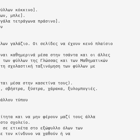
φύλλων κόκκινο].
λων, μπλε].
εγάλα τετράγωνα πράσινο].
ων
λλων γαλάζιο. Οι σελίδες να έχουν κενό πλαίσιο
ίναι καθημερινά μέσα στην τσάντα και οι άλλες
η των φύλλων της Γλώσσας και των Μαθηματικών
 τη σχολαστική ταξινόμηση των φύλλων με
νται μέσα στην κασετίνα τους).
), σβήστρα, ξύστρα, χάρακα, ξυλομπογιές.
 άλλου τύπου
αίτητα και να μην φέρουν μαζί τους άλλα
 στο σχολείο.
ν σε ετικέτα στο εξώφυλλο όλων των
με τον κίνδυνο να χαθούν ή να