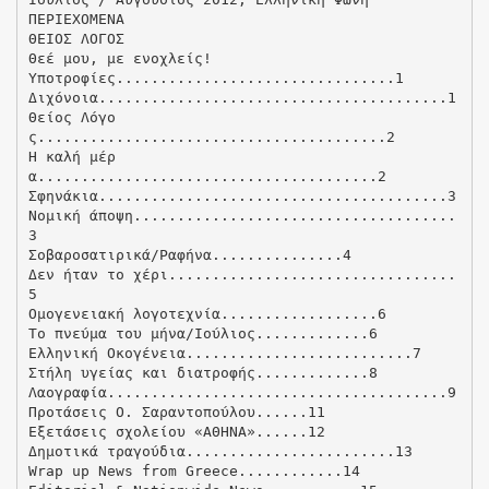
ΠΕΡΙΕΧΟΜΕΝΑ
ΘΕΙΟΣ ΛΟΓΟΣ
Θεέ μου, με ενοχλείς!
Υποτροφίες................................1
Διχόνοια........................................1
Θείος Λόγο
ς........................................2
Η καλή μέρ
α.......................................2
Σφηνάκια........................................3
Νομική άποψη.....................................
3
Σοβαροσατιρικά/Ραφήνα...............4
Δεν ήταν το χέρι.................................
5
Ομογενειακή λογοτεχνία..................6
Το πνεύμα του μήνα/Ιούλιος.............6
Ελληνική Οκογένεια..........................7
Στήλη υγείας και διατροφής.............8
Λαογραφία.......................................9
Προτάσεις Ο. Σαραντοπούλου......11
Εξετάσεις σχολείου «ΑΘΗΝΑ»......12
Δημοτικά τραγούδια........................13
Wrap up News from Greece............14