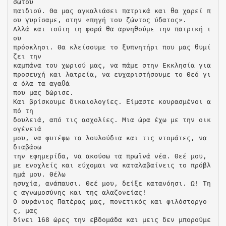
σώτου
παιδιού. Θα μας αγκαλιάσει πατρικά και θα χαρεί π
ου γυρίσαμε, στην «πηγή του ζώντος ύδατος».
Αλλά και τούτη τη φορά θα αρνηθούμε την πατρική τ
ου
πρόσκλησι. Θα κλείσουμε το ξυπνητήρι που μας θυμί
ζει την
καμπάνα του χωριού μας, να πάμε στην Εκκλησία για
προσευχή και λατρεία, να ευχαριστήσουμε το Θεό γι
α όλα τα αγαθά
που μας δώρισε.
Και βρίσκουμε δικαιολογίες. Είμαστε κουρασμένοι α
πό τη
δουλειά, από τις ασχολίες. Μια ώρα έχω με την οικ
ογένειά
μου, να φυτέψω τα λουλούδια και τις ντομάτες, να
διαβάσω
την εφημερίδα, να ακούσω τα πρωϊνά νέα. Θεέ μου,
με ενοχλείς και εύχομαι να καταλαβαίνεις το πρόβλ
ημά μου. Θέλω
ησυχία, ανάπαυσι. Θεέ μου, δείξε κατανόησι. Ω! Τη
ς αγνωμοσύνης και της αλαζονείας!
Ο ουράνιος Πατέρας μας, πονετικός και φιλόστοργο
ς, μας
δίνει 168 ώρες την εβδομάδα και μεις δεν μπορούμε