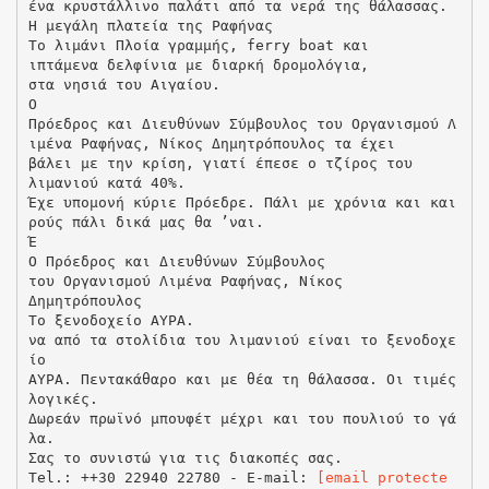
ένα κρυστάλλινο παλάτι από τα νερά της θάλασσας.
Η μεγάλη πλατεία της Ραφήνας
Το λιμάνι Πλοία γραμμής, ferry boat και
ιπτάμενα δελφίνια με διαρκή δρομολόγια,
στα νησιά του Αιγαίου.
Ο
Πρόεδρος και Διευθύνων Σύμβουλος του Οργανισμού Λ
ιμένα Ραφήνας, Νίκος Δημητρόπουλος τα έχει
βάλει με την κρίση, γιατί έπεσε ο τζίρος του
λιμανιού κατά 40%.
Έχε υπομονή κύριε Πρόεδρε. Πάλι με χρόνια και και
ρούς πάλι δικά μας θα ’ναι.
Έ
Ο Πρόεδρος και Διευθύνων Σύμβουλος
του Οργανισμού Λιμένα Ραφήνας, Νίκος
Δημητρόπουλος
Το ξενοδοχείο ΑΥΡΑ.
να από τα στολίδια του λιμανιού είναι το ξενοδοχε
ίο
ΑΥΡΑ. Πεντακάθαρο και με θέα τη θάλασσα. Οι τιμές
λογικές.
Δωρεάν πρωϊνό μπουφέτ μέχρι και του πουλιού το γά
λα.
Σας το συνιστώ για τις διακοπές σας.
Tel.: ++30 22940 22780 - E-mail:
[email protecte