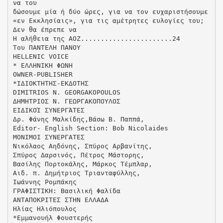
να του
δώσουμε μία ή δύο ώρες, για να τον ευχαριστήσουμε
«εν Εκκλησίαις», για τις αμέτρητες ευλογίες του;
Δεν θα έπρεπε να
Η αλήθεια της ΑΟΖ.......................24
Του ΠΑΝΤΕΛΗ ΠΑΝΟΥ
HELLENIC VOICE
* ΕΛΛΗΝΙΚΗ ΦΩΝΗ
OWNER-PUBLISHER
*ΙΔΙΟΚΤΗΤΗΣ-ΕΚΔΟΤΗΣ
DIMITRIOS N. GEORGAKOPOULOS
ΔΗΜΗΤΡΙΟΣ Ν. ΓΕΩΡΓΑΚΟΠΟΥΛΟΣ
ΕΙΔΙΚΟΊ ΣΥΝΕΡΓΆΤΕΣ
Δρ. Φάνης Μαλκίδης,Βάσω Β. Παππά,
Εditor- English Section: Bob Nicolaides
ΜΟΝΙΜΟΙ ΣΥΝΕΡΓΑΤΕΣ
Νικόλαος Αηδόνης, Σπύρος Αρβανίτης,
Σπύρος Δαρσινός, Πέτρος Μάστορης,
Βασίλης Πορτοκάλης, Μάρκος Τέμπλαρ,
Αιδ. π. Δημήτριος Τριανταφύλλης,
Ιωάννης Ρομπάκης
ΓΡΑΦΙΣΤΙΚΗ: Βασιλική Φαλίδα
ΑΝΤΑΠΟΚΡΙΤΕΣ ΣΤΗΝ ΕΛΛΑΔΑ
Ηλίας Ηλιόπουλος
*Εμμανουήλ Φουστερής