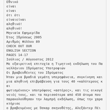
Εθνικό
είναι
είναι
ότι ότι
είναιείναι
αληθινό!
αληθινό!
Μηνιαία Εφημερίδα
Έτος Ιδρύσεως 2005
Αριθμός Φύλλου 89
CHECK OUT OUR
ENGLISH SECTION
PAGES 14-17
Iούλιος / Αύγουστος 2012
Με εξαιρετική επιτυχία η Τιμητική εκδήλωση του Πα
νελλήνιου Ιδρύματος Υποτροφιών
Οι βραβευθέντες του Ιδρύματος
Ήταν μια βραδιά γεμάτη υπερηφάνεια, συγκίνηση και
μια αληθινή επιβράβευση για τους 40 «καλύτερους κ
αι
φωτισμένους» υποτρόφους «αστέρες», και τις οικογέ
νειές τους, και τα περισσότερα από 450 άτομα που
παρακολούθησαν την λαμπρή εκδήλωση, όπως την χαρα
κτήρισε
ο βραβευμένος με Όσκαρ σκηνοθέτης, Αλεξάντερ Πέι