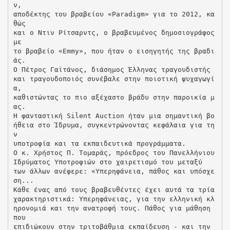
ν,
αποδέκτης του βραβείου «Paradigm» για το 2012, κα
θώς
και ο Ντιν Ρίτσαρντς, ο βραβευμένος δημοσιογράφος
με
το βραβείο «Emmy», που ήταν ο εισηγητής της βραδι
άς.
Ο Πέτρος Γαϊτάνος, διάσημος Έλληνας τραγουδιστής
και τραγουδοποιός συνέβαλε στην ποιοτική ψυχαγωγί
α,
καθιστώντας το πιο αξέχαστο βράδυ στην παροικία μ
ας.
Η φανταστική Silent Auction ήταν μια σημαντική βο
ήθεια στο Ίδρυμα, συγκεντρώνοντας κεφάλαια για τη
ν
υποτροφία και τα εκπαιδευτικά προγράμματα.
Ο κ. Χρήστος Π. Τομαράς, πρόεδρος του Πανελλήνιου
Ιδρύματος Υποτροφιών στο χαιρετισμό του μεταξύ
των άλλων ανέφερε: «Υπερηφάνεια, πάθος και υπόσχε
ση...
Κάθε ένας από τους βραβευθέντες έχει αυτά τα τρία
χαρακτηριστικά: Υπερηφάνειας, για την ελληνική κλ
ηρονομιά και την ανατροφή τους. Πάθος για μάθηση
που
επιδιώκουν στην τριτοβάθμια εκπαίδευση - και την