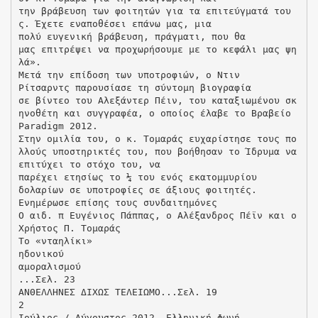
την βράβευση των φοιτητών για τα επιτεύγματά του
ς. Έχετε εναποθέσει επάνω μας, μια
πολύ ευγενική βράβευση, πράγματι, που θα
μας επιτρέψει να προχωρήσουμε με το κεφάλι μας ψη
λά».
Μετά την επίδοση των υποτροφιών, ο Ντιν
Ρίτσαρντς παρουσίασε τη σύντομη βιογραφία
σε βίντεο του Αλεξάντερ Πέιν, του καταξιωμένου σκ
ηνοθέτη και συγγραφέα, ο οποίος έλαβε το Βραβείο
Paradigm 2012.
Στην ομιλία του, ο κ. Τομαράς ευχαρίστησε τους πο
λλούς υποστηρικτές του, που βοήθησαν το Ίδρυμα να
επιτύχει το στόχο του, να
παρέχει ετησίως το ¼ του ενός εκατομμυρίου
δολαρίων σε υποτροφίες σε άξιους φοιτητές.
Ενημέρωσε επίσης τους συνδαιτημόνες
Ο αιδ. π Ευγένιος Πάππας, ο Αλέξανδρος Πέϊν και ο
Χρήστος Π. Τομαράς
Tο «νταηλίκι»
ηδονικού
αμοραλισμού
...Σελ. 23
ΑΝΘΕΛΛΗΝΕΣ ΔΙΧΩΣ ΤΕΛΕΙΩΜΟ...Σελ. 19
2
Ιούλιος / Αύγουστος 2012, Ελληνική Φωνή