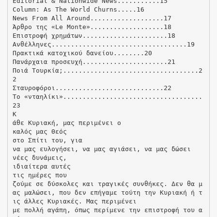
Editorial & Nationwide News...........15
Column: As The World Churns.....16
News From All Around...................17
Άρθρο της «Le Monte»...................18
Επιστροφή χρημάτων......................18
Ανθέλληνες...................................19
Πρακτικά κατοχικού δανείου........20
Πανάρχαια προσευχή......................21
Ποιά Τουρκία;...................................2
2
Σταυροφόροι............................22
Το «νταηλίκι»....................................
23
Κ
άθε Κυριακή, μας περιμένει ο
καλός μας Θεός
στο Σπίτι του, για
να μας ευλογήσει, να μας αγιάσει, να μας δώσει
νέες δυνάμεις,
ιδιαίτερα αυτές
τις ημέρες που
ζούμε σε δύσκολες και τραγικές συνθήκες. Δεν θα μ
ας μαλώσει, που δεν επήγαμε τούτη την Κυριακή ή τ
ις άλλες Κυριακές. Μας περιμένει
με πολλή αγάπη, όπως περίμενε την επιστροφή του α