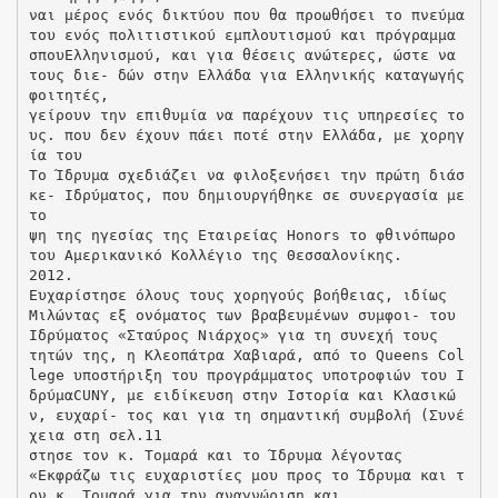
ναι μέρος ενός δικτύου που θα προωθήσει το πνεύμα
του ενός πολιτιστικού εμπλουτισμού και πρόγραμμα
σπουΕλληνισμού, και για θέσεις ανώτερες, ώστε να
τους διε- δών στην Ελλάδα για Ελληνικής καταγωγής
φοιτητές,
γείρουν την επιθυμία να παρέχουν τις υπηρεσίες το
υς. που δεν έχουν πάει ποτέ στην Ελλάδα, με χορηγ
ία του
Το Ίδρυμα σχεδιάζει να φιλοξενήσει την πρώτη διάσ
κε- Ιδρύματος, που δημιουργήθηκε σε συνεργασία με
το
ψη της ηγεσίας της Εταιρείας Honors το φθινόπωρο
του Αμερικανικό Κολλέγιο της Θεσσαλονίκης.
2012.
Ευχαρίστησε όλους τους χορηγούς βοήθειας, ιδίως
Μιλώντας εξ ονόματος των βραβευμένων συμφοι- του
Ιδρύματος «Σταύρος Νιάρχος» για τη συνεχή τους
τητών της, η Κλεοπάτρα Χαβιαρά, από το Queens Col
lege υποστήριξη του προγράμματος υποτροφιών του Ι
δρύμαCUNY, με ειδίκευση στην Ιστορία και Κλασικώ
ν, ευχαρί- τος και για τη σημαντική συμβολή (Συνέ
χεια στη σελ.11
στησε τον κ. Τομαρά και το Ίδρυμα λέγοντας
«Εκφράζω τις ευχαριστίες μου προς το Ίδρυμα και τ
ον κ. Τομαρά για την αναγνώριση και