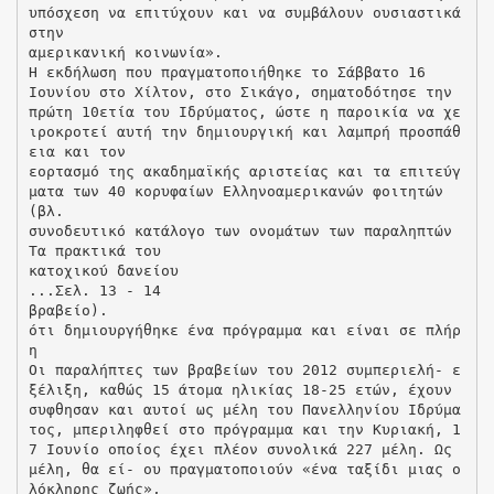
υπόσχεση να επιτύχουν και να συμβάλουν ουσιαστικά
στην
αμερικανική κοινωνία».
Η εκδήλωση που πραγματοποιήθηκε το Σάββατο 16
Ιουνίου στο Χίλτον, στο Σικάγο, σηματοδότησε την
πρώτη 10ετία του Ιδρύματος, ώστε η παροικία να χε
ιροκροτεί αυτή την δημιουργική και λαμπρή προσπάθ
εια και τον
εορτασμό της ακαδημαϊκής αριστείας και τα επιτεύγ
ματα των 40 κορυφαίων Ελληνοαμερικανών φοιτητών
(βλ.
συνοδευτικό κατάλογο των ονομάτων των παραληπτών
Τα πρακτικά του
κατοχικού δανείου
...Σελ. 13 - 14
βραβείο).
ότι δημιουργήθηκε ένα πρόγραμμα και είναι σε πλήρ
η
Οι παραλήπτες των βραβείων του 2012 συμπεριελή- ε
ξέλιξη, καθώς 15 άτομα ηλικίας 18-25 ετών, έχουν
συφθησαν και αυτοί ως μέλη του Πανελληνίου Ιδρύμα
τος, μπεριληφθεί στο πρόγραμμα και την Κυριακή, 1
7 Ιουνίο οποίος έχει πλέον συνολικά 227 μέλη. Ως
μέλη, θα εί- ου πραγματοποιούν «ένα ταξίδι μιας ο
λόκληρης ζωής»,