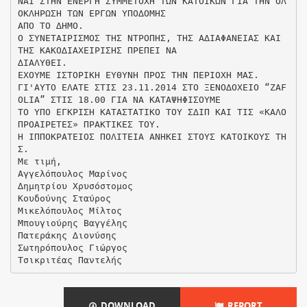
ΝΑΙ ΣΤΗΝ ΕΝΕΡΓΗ ΣΥΜΜΕΤΟΧΗ ΤΩΝ ΚΑΤΟΙΚΩΝ ΓΙΑ ΤΗΝ ΟΛ
ΟΚΛΗΡΩΣΗ ΤΩΝ ΕΡΓΩΝ ΥΠΟ∆ΟΜΗΣ
ΑΠΟ ΤΟ ∆ΗΜΟ.
Ο ΣΥΝΕΤΑΙΡΙΣΜΟΣ ΤΗΣ ΝΤΡΟΠΗΣ, ΤΗΣ Α∆ΙΑΦΑΝΕΙΑΣ ΚΑΙ
ΤΗΣ ΚΑΚΟ∆ΙΑΧΕΙΡΙΣΗΣ ΠΡΕΠΕΙ ΝΑ
∆ΙΑΛΥΘΕΙ.
ΕΧΟΥΜΕ ΙΣΤΟΡΙΚΗ ΕΥΘΥΝΗ ΠΡΟΣ ΤΗΝ ΠΕΡΙΟΧΗ ΜΑΣ.
ΓΙ'ΑΥΤΟ ΕΛΑΤΕ ΣΤΙΣ 23.11.2014 ΣΤΟ ΞΕΝΟ∆ΟΧΕΙΟ “ZAF
OLIA” ΣΤΙΣ 18.00 ΓΙΑ ΝΑ ΚΑΤΑΨΗΦΙΣΟΥΜΕ
ΤΟ ΥΠΟ ΕΓΚΡΙΣΗ ΚΑΤΑΣΤΑΤΙΚΟ ΤΟΥ Σ∆ΙΠ ΚΑΙ ΤΙΣ «ΚΑΛΟ
ΠΡΟΑΙΡΕΤΕΣ» ΠΡΑΚΤΙΚΕΣ ΤΟΥ.
Η ΙΠΠΟΚΡΑΤΕΙΟΣ ΠΟΛΙΤΕΙΑ ΑΝΗΚΕΙ ΣΤΟΥΣ ΚΑΤΟΙΚΟΥΣ ΤΗ
Σ.
Με τιµή,
Αγγελόπουλος Μαρίνος
∆ηµητρίου Χρυσόστοµος
Κουδούνης Σταύρος
Μικελόπουλος Μίλτος
Μπουγιούρης Βαγγέλης
Πατεράκης ∆ιονύσης
Σωτηρόπουλος Γιώργος
DOWNLOAD
REPORT