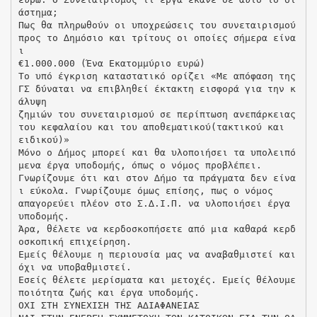
άστηµα;
Πως θα πληρωθούν οι υποχρεώσεις του συνεταιρισµού
προς το ∆ηµόσιο και τρίτους οι οποίες σήµερα είνα
ι
€1.000.000 (Ένα Εκατοµµύριο ευρώ)
Το υπό έγκριση καταστατικό ορίζει «Με απόφαση της
ΓΣ δύναται να επιβληθεί έκτακτη εισφορά για την κ
άλυψη
ζηµιών του συνεταιρισµού σε περίπτωση ανεπάρκειας
του κεφαλαίου και του αποθεµατικού(τακτικού και
ειδικού)»
Μόνο ο ∆ήµος µπορεί και θα υλοποιήσει τα υπολειπό
µενα έργα υποδοµής, όπως ο νόµος προβλέπει.
Γνωρίζουµε ότι και στον ∆ήµο τα πράγµατα δεν είνα
ι εύκολα. Γνωρίζουµε όµως επίσης, πως ο νόµος
απαγορεύει πλέον στο Σ.∆.Ι.Π. να υλοποιήσει έργα
υποδοµής.
Άρα, θέλετε να κερδοσκοπήσετε από µια καθαρά κερδ
οσκοπική επιχείρηση.
Εµείς θέλουµε η περιουσία µας να αναβαθµιστεί και
όχι να υποβαθµιστεί.
Εσείς θέλετε µερίσµατα και µετοχές. Εµείς θέλουµε
ποιότητα ζωής και έργα υποδοµής.
ΟΧΙ ΣΤΗ ΣΥΝΕΧΙΣΗ ΤΗΣ Α∆ΙΑΦΑΝΕΙΑΣ