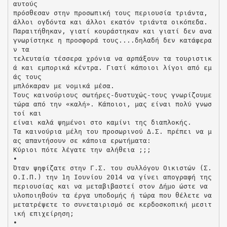
αυτούς
πρόσθεσαν στην προσωπική τους περιουσία τριάντα,
άλλοι ογδόντα και άλλοι εκατόν τριάντα οικόπεδα.
Παραιτήθηκαν, γιατί κουράστηκαν και γιατί δεν ανα
γνωρίστηκε η προσφορά τους....δηλαδή δεν κατάφερα
ν τα
τελευταία τέσσερα χρόνια να αρπάξουν τα τουριστικ
ά και εµπορικά κέντρα. Γιατί κάποιοι λίγοι από εµ
άς τους
µπλόκαραν µε νοµικά µέσα.
Τους καινούριους σωτήρες-δυστυχώς-τους γνωρίζουµε
τώρα από την «καλή». Κάποιοι, µας είναι πολύ γνωσ
τοί και
είναι καλά ψηµένοι στο καµίνι της διαπλοκής.
Τα καινούρια µέλη του προσωρινού ∆.Σ. πρέπει να µ
ας απαντήσουν σε κάποια ερωτήµατα:
Κύριοι πότε λέγατε την αλήθεια ;;;
•
Όταν ψηφίζατε στην Γ.Σ. του συλλόγου Οικιστών (Σ.
Ο.Ι.Π.) την 1η Ιουνίου 2014 να γίνει απογραφή της
περιουσίας και να µεταβιβαστεί στον ∆ήµο ώστε να
υλοποιηθούν τα έργα υποδοµής ή τώρα που θέλετε να
µετατρέψετε το συνεταιρισµό σε κερδοσκοπική µεσιτ
ική επιχείρηση;
•