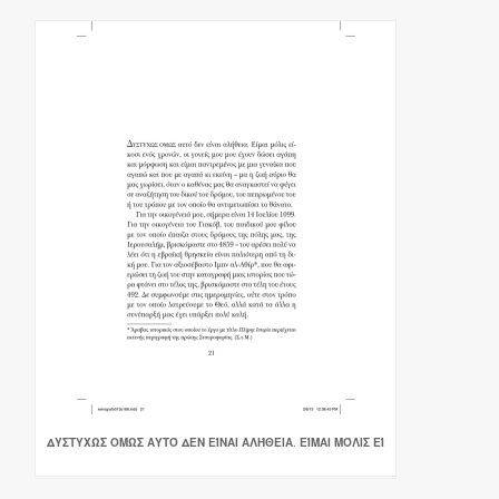
ΔΥΣΤΥΧΩΣ ΟΜΩΣ ΑΥΤΌ ΔΕΝ ΕΊΝΑΙ ΑΛΉΘΕΙΑ. ΕΊΜΑΙ ΜΌΛΙΣ ΕΊ