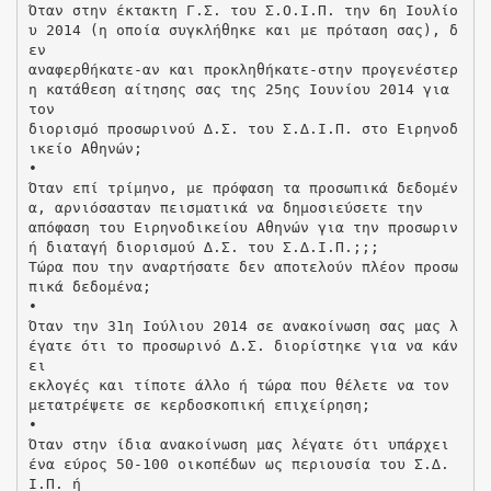
Όταν στην έκτακτη Γ.Σ. του Σ.Ο.Ι.Π. την 6η Ιουλίο
υ 2014 (η οποία συγκλήθηκε και µε πρόταση σας), δ
εν
αναφερθήκατε-αν και προκληθήκατε-στην προγενέστερ
η κατάθεση αίτησης σας της 25ης Ιουνίου 2014 για
τον
διορισµό προσωρινού ∆.Σ. του Σ.∆.Ι.Π. στο Ειρηνοδ
ικείο Αθηνών;
•
Όταν επί τρίµηνο, µε πρόφαση τα προσωπικά δεδοµέν
α, αρνιόσασταν πεισµατικά να δηµοσιεύσετε την
απόφαση του Ειρηνοδικείου Αθηνών για την προσωριν
ή διαταγή διορισµού ∆.Σ. του Σ.∆.Ι.Π.;;;
Τώρα που την αναρτήσατε δεν αποτελούν πλέον προσω
πικά δεδοµένα;
•
Όταν την 31η Ιούλιου 2014 σε ανακοίνωση σας µας λ
έγατε ότι το προσωρινό ∆.Σ. διορίστηκε για να κάν
ει
εκλογές και τίποτε άλλο ή τώρα που θέλετε να τον
µετατρέψετε σε κερδοσκοπική επιχείρηση;
•
Όταν στην ίδια ανακοίνωση µας λέγατε ότι υπάρχει
ένα εύρος 50-100 οικοπέδων ως περιουσία του Σ.∆.
Ι.Π. ή