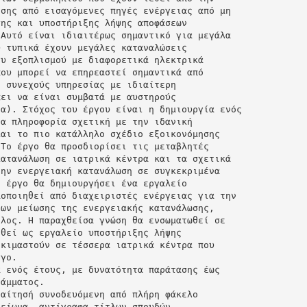
ησης από εισαγόμενες πηγές ενέργειας από μη
σης και υποστήριξης λήψης αποφάσεων
 Αυτό είναι ιδιαιτέρως σημαντικό για μεγάλα
υ τυπικά έχουν μεγάλες καταναλώσεις
ου εξοπλισμού με διαφορετικά ηλεκτρικά
που μπορεί να επηρεαστεί σημαντικά από
ς συνεχούς υπηρεσίας με ιδιαίτερη
πει να είναι συμβατά με αυστηρούς
ρα). Στόχος του έργου είναι η δημιουργία ενός
ρα πληροφορία σχετική με την ιδανική
και το πιο κατάλληλο σχέδιο εξοικονόμησης
 Το έργο θα προσδιορίσει τις μεταβλητές
κατανάλωση σε ιατρικά κέντρα και τα σχετικά
την ενεργειακή κατανάλωση σε συγκεκριμένα
ο έργο θα δημιουργήσει ένα εργαλείο
μοποιηθεί από διαχειριστές ενέργειας για την
εων μείωσης της ενεργειακής κατανάλωσης,
έλος. Η παραχθείσα γνώση θα ενσωματωθεί σε
ηθεί ως εργαλείο υποστήριξης λήψης
οκιμαστούν σε τέσσερα ιατρικά κέντρα που
ργο.
α ενός έτους, με δυνατότητα παράτασης έως
ράμματος.
 αίτησή συνοδευόμενη από πλήρη φάκελο
μείωμα, αντίγραφα τίτλων σπουδών,