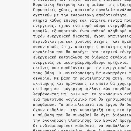
Ευρωπαϊκή Επιτροπή και η μείωση της εξάρτ
Ευρωπαϊκές χώρες, απαιτούν εργαλεία ανάλυ
σχετικών με την ενεργειακή αποδοτικότητα.
κτήρια καθώς επίσης και ιατρικά κέντρα πο
ενέργειας, έχουν ένα ευρύ φάσμα ενεργοβόρ
προφίλ, εξυπηρετούν έναν ασθενή πληθυσμό 
τυχόν ενεργειακή διακοπή, έχουν απαιτήσει
περιοδικότητα και χρόνους αιχμής, και πρέ
κανονισμούς (π.χ. απαιτήσεις ποιότητος αέ
εργαλείου που θα παρέχει στα ιατρικά κέντ
ενεργειακή κατανάλωσε σε διάφορα σενάρια 
ενέργειας σε μεσο-μακροπρόθεσμο ορίζοντα.
εκείνες που συνδέονται με την ενεργειακή 
τους βάρη. Η μοντελοποίηση θα αναπαράγει 
σενάρια. Με βάση τη μοντελοποίηση αυτή, τ
εκτίμησης και πρόγνωσης το οποίο θα χρησι
εκτίμηση και σύγκριση μελλοντικών επενδύσ
λαμβάνοντας υπ’ όψιν και το οικονομικό σκ
ένα πρωτότυπο λογισμικό που θα χρησιμοποι
αποφάσεων. Τα αποτελέσματα του έργου θα δ
έχουν εκδηλώσει την υποστήριξή τους στο έ
Η σύμβαση που θα συναφθεί θα έχει διάρκει
την ολοκλήρωση υλοποίησης του Έργου/ προγ
Οι ενδιαφερόμενοι καλούνται να υποβάλλουν
βιογραφικών στοιχείων, όπως βιογραφικό ση