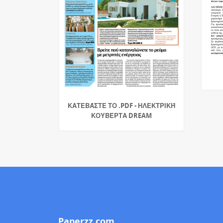
ΚΑΤΕΒΆΣΤΕ ΤΟ .PDF - ΗΛΕΚΤΡΙΚΉ
ΚΟΥΒΈΡΤΑ DREAM
Paperzz.com