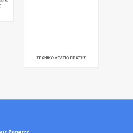
Σ
ΤΕΧΝΙΚΌ ΔΕΛΤΊΟ ΠΡΆΞΗΣ
our Paperzz