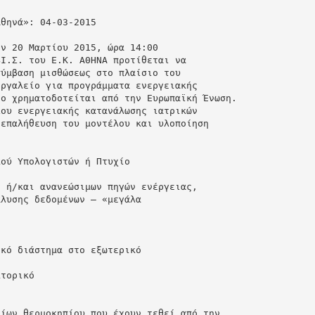
Αθηνά»: 04-03-2015
ην 20 Μαρτίου 2015, ώρα 14:00
ΒΙ.Σ. του Ε.Κ. ΑΘΗΝΑ προτίθεται να
σύμβαση μισθώσεως στο πλαίσιο του
εργαλείο για προγράμματα ενεργειακής
ίο χρηματοδοτείται από την Ευρωπαϊκή Ένωση.
λου ενεργειακής κατανάλωσης ιατρικών
 επαλήθευση του μοντέλου και υλοποίηση
κού Υπολογιστών ή Πτυχίο
, ή/και ανανεώσιμων πηγών ενέργειας,
άλυσης δεδομένων – «μεγάλα
ικό διάστημα στο εξωτερικό
κτορικό
ρίων θερμοκηπίου που έχουν τεθεί από την