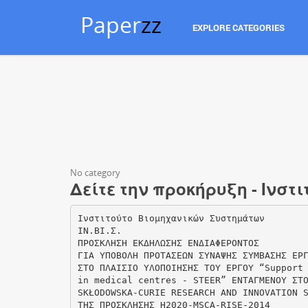
Paper
zz
EXPLORE CATEGORIES
No category
Δείτε την προκήρυξη - Ινσ
Ινστιτούτο Βιομηχανικών Συστημάτων
ΙΝ.ΒΙ.Σ.
ΠΡΟΣΚΛΗΣΗ ΕΚΔΗΛΩΣΗΣ ΕΝΔΙΑΦΕΡΟΝΤΟΣ
ΓΙΑ ΥΠΟΒΟΛΗ ΠΡΟΤΑΣΕΩΝ ΣΥΝΑΨΗΣ ΣΥΜΒΑΣΗΣ ΕΡ
ΣΤΟ ΠΛΑΙΣΙΟ ΥΛΟΠΟΙΗΣΗΣ ΤΟΥ ΕΡΓΟΥ “Support
in medical centres - STEER” ΕΝΤΑΓΜΕΝΟΥ ΣΤ
SKŁODOWSKA-CURIE RESEARCH AND INNOVATION 
ΤΗΣ ΠΡΟΣΚΛΗΣΗΣ H2020-MSCA-RISE-2014