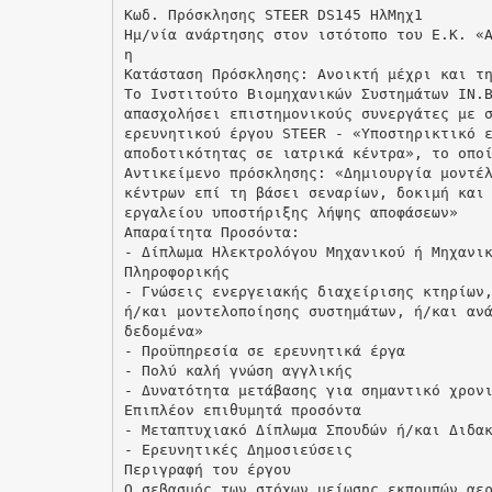
Κωδ. Πρόσκλησης STEER DS145 ΗλΜηχ1
Ημ/νία ανάρτησης στον ιστότοπο του Ε.Κ. «
η
Κατάσταση Πρόσκλησης: Ανοικτή μέχρι και τ
Το Ινστιτούτο Βιομηχανικών Συστημάτων ΙΝ.
απασχολήσει επιστημονικούς συνεργάτες με 
ερευνητικού έργου STEER - «Υποστηρικτικό 
αποδοτικότητας σε ιατρικά κέντρα», το οπο
Αντικείμενο πρόσκλησης: «Δημιουργία μοντέ
κέντρων επί τη βάσει σεναρίων, δοκιμή και
εργαλείου υποστήριξης λήψης αποφάσεων»
Απαραίτητα Προσόντα:
- Δίπλωμα Ηλεκτρολόγου Μηχανικού ή Μηχανι
Πληροφορικής
- Γνώσεις ενεργειακής διαχείρισης κτηρίων
ή/και μοντελοποίησης συστημάτων, ή/και αν
δεδομένα»
- Προϋπηρεσία σε ερευνητικά έργα
- Πολύ καλή γνώση αγγλικής
- Δυνατότητα μετάβασης για σημαντικό χρον
Επιπλέον επιθυμητά προσόντα
- Μεταπτυχιακό Δίπλωμα Σπουδών ή/και Διδα
- Ερευνητικές Δημοσιεύσεις
Περιγραφή του έργου
Ο σεβασμός των στόχων μείωσης εκπομπών αε